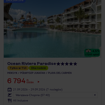
ZALICZKA 25%
4.3
/5
17245
opinii
Ocean Riviera Paradise
Tylko w TUI
Dla rodzin
MEKSYK
PÓŁWYSEP JUKATAN
PLAYA DEL CARMEN
6 794
ZŁ
OSOBA
21.09.2026 - 29.09.2026
(7 noclegów)
Warszawa-Chopina (07:40)
All Inclusive