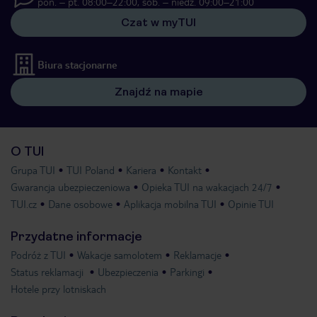
pon. – pt. 08:00–22:00, sob. – niedz. 09:00–21:00
Czat w myTUI
Biura stacjonarne
Znajdź na mapie
O TUI
Grupa TUI
TUI Poland
Kariera
Kontakt
Gwarancja ubezpieczeniowa
Opieka TUI na wakacjach 24/7
TUI.cz
Dane osobowe
Aplikacja mobilna TUI
Opinie TUI
Przydatne informacje
Podróż z TUI
Wakacje samolotem
Reklamacje
Status reklamacji
Ubezpieczenia
Parkingi
Hotele przy lotniskach