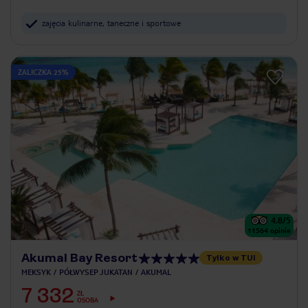
zajęcia kulinarne, taneczne i sportowe
ZALICZKA 25%
4.8
/5
11564
opinie
Akumal Bay Resort
Tylko w TUI
MEKSYK
PÓŁWYSEP JUKATAN
AKUMAL
7 332
ZŁ
OSOBA