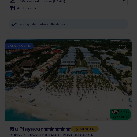
Warszawa-Chopina (07:40)
All Inclusive
wodny plac zabaw dla dzieci
ZALICZKA 25%
4.4
/5
8877
opinii
Riu Playacar
Tylko w TUI
MEKSYK
PÓŁWYSEP JUKATAN
PLAYA DEL CARMEN