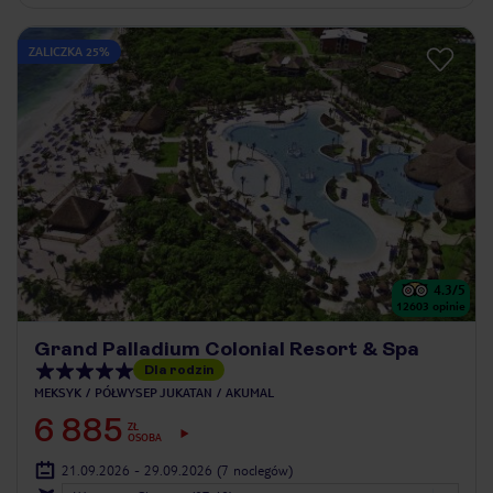
ZALICZKA 25%
4.3
/5
12603
opinie
Grand Palladium Colonial Resort & Spa
Dla rodzin
MEKSYK
PÓŁWYSEP JUKATAN
AKUMAL
6 885
ZŁ
OSOBA
21.09.2026 - 29.09.2026
(7 noclegów)