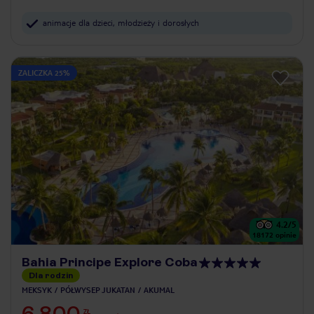
animacje dla dzieci, młodzieży i dorosłych
ZALICZKA 25%
4.2
/5
18172
opinie
Bahia Principe Explore Coba
Dla rodzin
MEKSYK
PÓŁWYSEP JUKATAN
AKUMAL
6 800
ZŁ