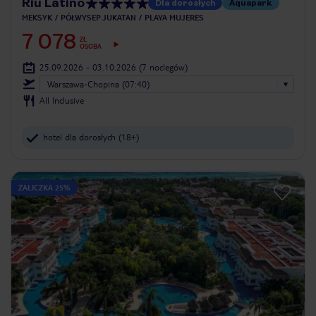
Riu Latino
Dla dorosłych
Aquapark
MEKSYK
PÓŁWYSEP JUKATAN
PLAYA MUJERES
7 078
ZŁ
OSOBA
25.09.2026 - 03.10.2026
(7 noclegów)
Warszawa-Chopina (07:40)
All Inclusive
hotel dla dorosłych (18+)
ZALICZKA 25%