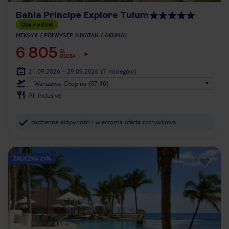
Bahia Principe Explore Tulum
Dla rodzin
MEKSYK
PÓŁWYSEP JUKATAN
AKUMAL
6 805
ZŁ
OSOBA
21.09.2026 - 29.09.2026
(7 noclegów)
Warszawa-Chopina (07:40)
All Inclusive
codzienne aktywności i wieczorna oferta rozrywkowa
ZALICZKA 25%