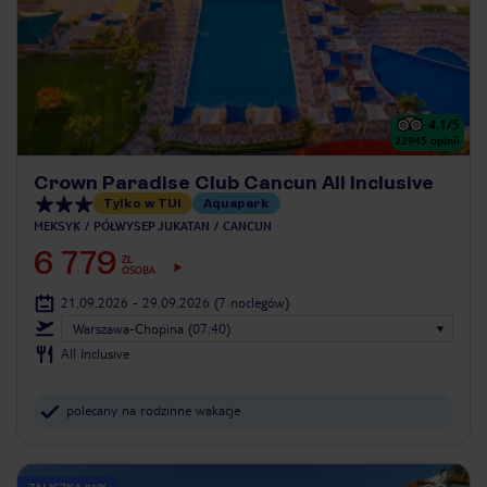
4.1
/5
22945
opinii
Crown Paradise Club Cancun All Inclusive
Tylko w TUI
Aquapark
MEKSYK
PÓŁWYSEP JUKATAN
CANCUN
6 779
ZŁ
OSOBA
21.09.2026 - 29.09.2026
(7 noclegów)
Warszawa-Chopina (07:40)
All Inclusive
polecany na rodzinne wakacje