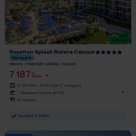
4.2
/5
1430
opinii
Royalton Splash Riviera Cancun
Aquapark
MEKSYK
PÓŁWYSEP JUKATAN
CANCUN
7 187
ZŁ
OSOBA
21.09.2026 - 29.09.2026
(7 noclegów)
Warszawa-Chopina (07:40)
All Inclusive
aquapark w hotelu