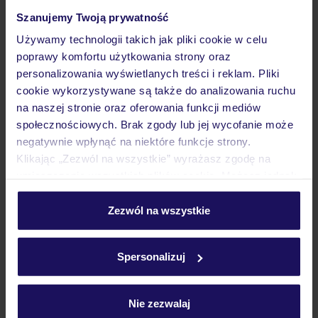
Szanujemy Twoją prywatność
Używamy technologii takich jak pliki cookie w celu
poprawy komfortu użytkowania strony oraz
personalizowania wyświetlanych treści i reklam. Pliki
4.2
/5
5221
opinii
cookie wykorzystywane są także do analizowania ruchu
na naszej stronie oraz oferowania funkcji mediów
Riu Dunamar
Tylko w TUI
Aquapark
społecznościowych. Brak zgody lub jej wycofanie może
MEKSYK
PÓŁWYSEP JUKATAN
PLAYA MUJERES
negatywnie wpłynąć na niektóre funkcje strony.
6 943
ZŁ
Klikając „Zezwól na wszystkie” wyrażasz zgodę na
OSOBA
umieszczenie wszystkich plików cookie. Możesz jednak
25.09.2026 - 03.10.2026
(7 noclegów)
personalizować swój wybór wchodząc w zakładkę
Warszawa-Chopina (07:40)
„Szczegóły”
Zezwól na wszystkie
All Inclusive
Szczegółowe informacje o plikach cookie znajdziesz
w
polityce plików cookies
oraz
polityce prywatności
.
bezpłatny wstęp do aquaparku
Spersonalizuj
ZALICZKA 25%
Nie zezwalaj