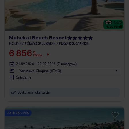
4.6
/5
4596
opinii
Mahekal Beach Resort
MEKSYK
PÓŁWYSEP JUKATAN
PLAYA DEL CARMEN
6 856
ZŁ
OSOBA
21.09.2026 - 29.09.2026
(7 noclegów)
Warszawa-Chopina (07:40)
Śniadanie
doskonała lokalizacja
ZALICZKA 25%