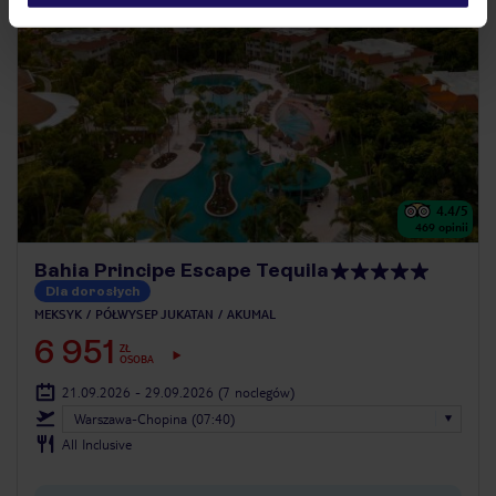
4.4
/5
469
opinii
Bahia Principe Escape Tequila
Dla dorosłych
MEKSYK
PÓŁWYSEP JUKATAN
AKUMAL
6 951
ZŁ
OSOBA
21.09.2026 - 29.09.2026
(7 noclegów)
Warszawa-Chopina (07:40)
All Inclusive