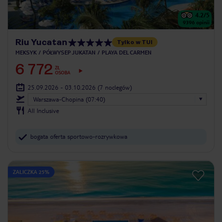
4.2
/5
9396
opinii
Riu Yucatan
Tylko w TUI
MEKSYK
PÓŁWYSEP JUKATAN
PLAYA DEL CARMEN
6 772
ZŁ
OSOBA
25.09.2026 - 03.10.2026
(7 noclegów)
Warszawa-Chopina (07:40)
All Inclusive
bogata oferta sportowo-rozrywkowa
ZALICZKA 25%