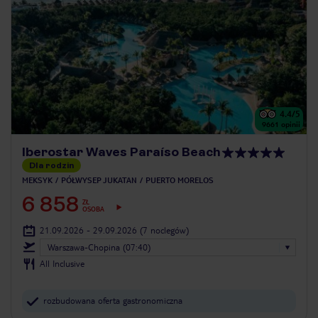
4.4
/5
9661
opinii
Iberostar Waves Paraíso Beach
Dla rodzin
MEKSYK
PÓŁWYSEP JUKATAN
PUERTO MORELOS
6 858
ZŁ
OSOBA
21.09.2026 - 29.09.2026
(7 noclegów)
Warszawa-Chopina (07:40)
All Inclusive
rozbudowana oferta gastronomiczna