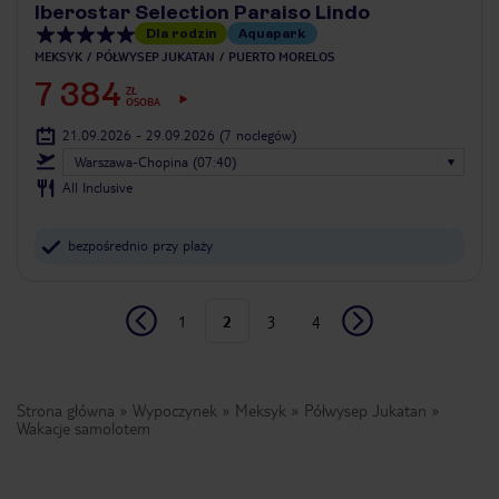
Iberostar Selection Paraiso Lindo
Dla rodzin
Aquapark
MEKSYK
PÓŁWYSEP JUKATAN
PUERTO MORELOS
7 384
ZŁ
OSOBA
21.09.2026 - 29.09.2026
(7 noclegów)
Warszawa-Chopina (07:40)
All Inclusive
bezpośrednio przy plaży
1
2
3
4
Strona główna
Wypoczynek
Meksyk
Półwysep Jukatan
Wakacje samolotem