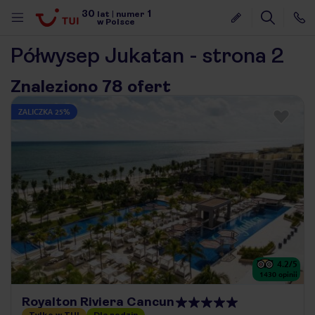
30
1
lat
|
numer
w Polsce
Półwysep Jukatan - strona 2
Znaleziono 78 ofert
ZALICZKA 25%
4.2
/5
1430
opinii
nute
Royalton Riviera Cancun
Tylko w TUI
Dla rodzin