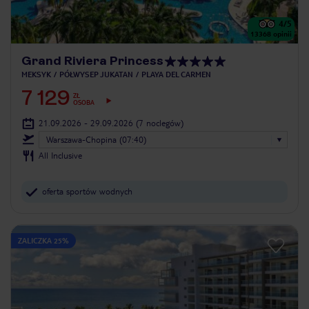
4
/5
13368
opinii
Grand Riviera Princess
MEKSYK
PÓŁWYSEP JUKATAN
PLAYA DEL CARMEN
7 129
ZŁ
OSOBA
21.09.2026 - 29.09.2026
(7 noclegów)
Warszawa-Chopina (07:40)
All Inclusive
oferta sportów wodnych
ZALICZKA 25%