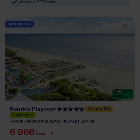
otwarty w 2025 roku
ZALICZKA 25%
4.4
/5
26489
opinii
Sandos Playacar
Tylko w TUI
Dla rodzin
MEKSYK
PÓŁWYSEP JUKATAN
PLAYA DEL CARMEN
6 966
ZŁ
OSOBA