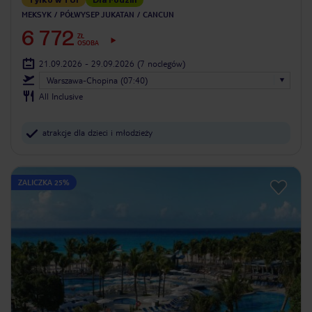
MEKSYK
PÓŁWYSEP JUKATAN
CANCUN
6 772
ZŁ
OSOBA
21.09.2026 - 29.09.2026
(7 noclegów)
Warszawa-Chopina (07:40)
All Inclusive
atrakcje dla dzieci i młodzieży
ZALICZKA 25%