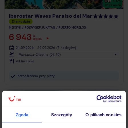
4.3
/5
8139
opinii
Iberostar Waves Paraíso del Mar
Dla rodzin
MEKSYK
PÓŁWYSEP JUKATAN
PUERTO MORELOS
6 943
ZŁ
OSOBA
21.09.2026 - 29.09.2026
(7 noclegów)
Warszawa-Chopina (07:40)
All Inclusive
bezpośrednio przy plaży
ZALICZKA 25%
Zgoda
Szczegóły
O plikach cookies