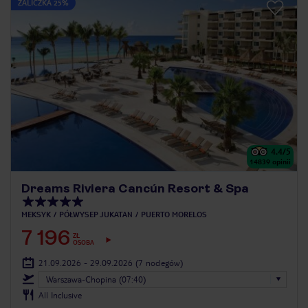
ZALICZKA 25%
4.4
/5
14839
opinii
Dreams Riviera Cancún Resort & Spa
MEKSYK
PÓŁWYSEP JUKATAN
PUERTO MORELOS
7 196
ZŁ
OSOBA
21.09.2026 - 29.09.2026
(7 noclegów)
Warszawa-Chopina (07:40)
All Inclusive