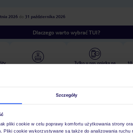
tnia 2026
do
31 października 2026
Dlaczego warto wybrać TUI?
óży
Tylko u nas opieka na
10
30 lat w Polsce
wakacjach 24/7
Szczegóły
Pokoje
Wyżywienie
Atrakcje
Ważne i
ść
jak pliki cookie w celu poprawy komfortu użytkowania strony or
m. Pliki cookie wykorzystywane są także do analizowania ruchu 