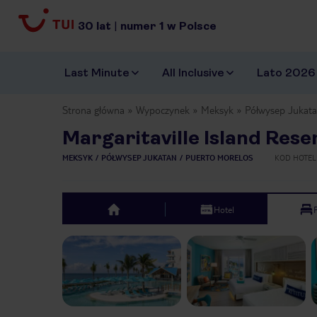
30
lat
|
numer
1
w Polsce
Last Minute
All Inclusive
Lato 2026
Strona główna
Wypoczynek
Meksyk
Półwysep Jukat
Margaritaville Island Rese
MEKSYK
PÓŁWYSEP JUKATAN
PUERTO MORELOS
KOD HOTE
Hotel
top
Previous slide