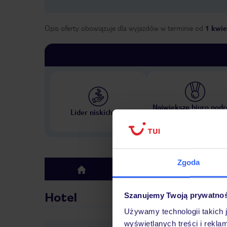
Opis oferty obowiązuje dla wyjazdów w terminie
od
1 kwie
Największe biuro podr
Lider niskich cen
w Polsce
Zgoda
Hotel
top
Hotel
Szanujemy Twoją prywatno
Używamy technologii takich 
wyświetlanych treści i rekla