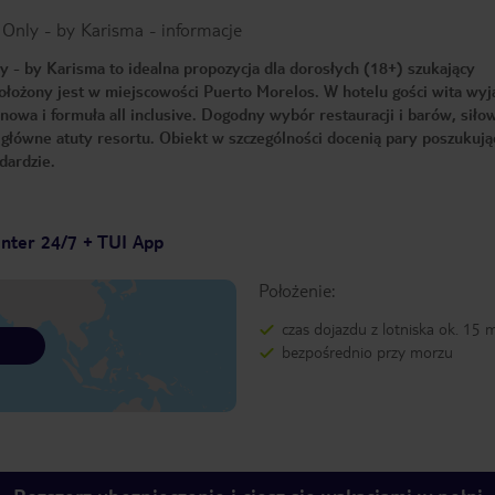
s Only - by Karisma
-
informacje
y - by Karisma to idealna propozycja dla dorosłych (18+) szukający
łożony jest w miejscowości Puerto Morelos. W hotelu gości wita wy
owa i formuła all inclusive. Dogodny wybór restauracji i barów, siłow
to główne atuty resortu. Obiekt w szczególności docenią pary poszukują
dardzie.
enter 24/7 + TUI App
Położenie:
czas dojazdu z lotniska ok. 15 
bezpośrednio przy morzu