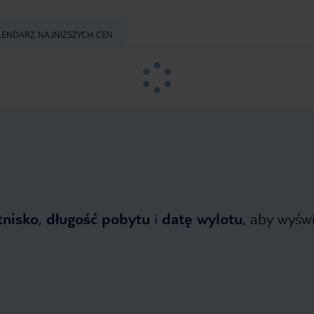
LENDARZ NAJNIŻSZYCH CEN
tnisko
,
długość pobytu
i
datę wylotu
, aby wyświe