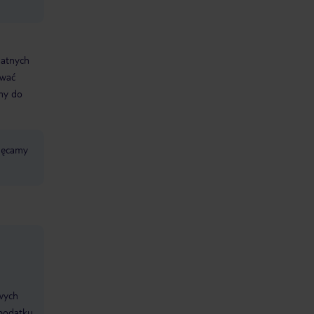
datnych
ować
śmy do
chęcamy
ywych
 podatku