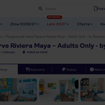
Pobi
Wpisz frazę, której szukasz
NOWOŚĆ
Zima 2026/27
Lato 2027
Oferta
Ki
an
Margaritaville Island Reserve Riviera Maya – Adults Only - by Karisma
rve Riviera Maya – Adults Only - 
LU
CUN42065
POKAŻ NA MAPIE
Pokoje
Wyżywienie
Atrakcje
Ważne i
+
25