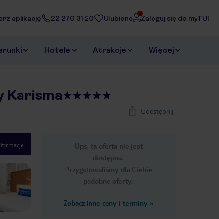
erz aplikację
22 270 31 20
Ulubione
Zaloguj się do myTUI
erunki
Hotele
Atrakcje
Więcej
by Karisma
Udostępnij
nformacje
Ups, ta oferta nie jest
1
/
31
dostępna.
Next slide
Przygotowaliśmy dla Ciebie
podobne oferty:
Zobacz inne ceny i terminy
»