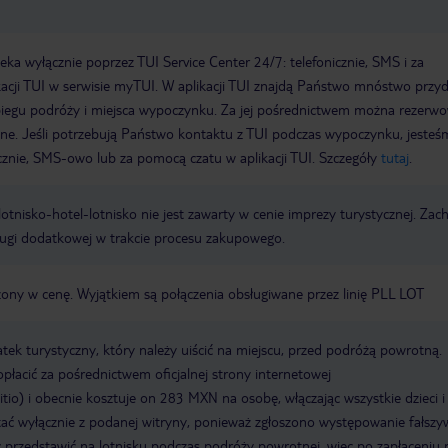
a wyłącznie poprzez TUI Service Center 24/7: telefonicznie, SMS i za
acji TUI w serwisie myTUI. W aplikacji TUI znajdą Państwo mnóstwo przy
biegu podróży i miejsca wypoczynku. Za jej pośrednictwem można rezerw
wne. Jeśli potrzebują Państwo kontaktu z TUI podczas wypoczynku, jeste
icznie, SMS-owo lub za pomocą czatu w aplikacji TUI. Szczegóły
tutaj
.
e lotnisko-hotel-lotnisko nie jest zawarty w cenie imprezy turystycznej. Za
ługi dodatkowej w trakcie procesu zakupowego.
czony w cenę. Wyjątkiem są połączenia obsługiwane przez linię PLL LOT
k turystyczny, który należy uiścić na miejscu, przed podróżą powrotną.
płacić za pośrednictwem oficjalnej strony internetowej
sitio) i obecnie kosztuje on 283 MXN na osobę, włączając wszystkie dzieci i
ać wyłącznie z podanej witryny, ponieważ zgłoszono występowanie fałsz
 przedstawić na lotnisku podczas podróży powrotnej, więc po zapłaceniu