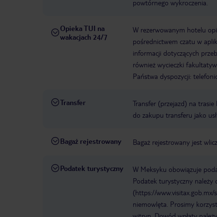
powtórnego wykroczenia.
Opieka TUI na
W rezerwowanym hotelu opiek
wakacjach 24/7
pośrednictwem czatu w aplik
informacji dotyczących prze
również wycieczki fakultaty
Państwa dyspozycji: telefon
Transfer
Transfer (przejazd) na trasi
do zakupu transferu jako us
Bagaż rejestrowany
Bagaż rejestrowany jest wli
Podatek turystyczny
W Meksyku obowiązuje podate
Podatek turystyczny należy o
(https://www.visitax.gob.mx/
niemowlęta. Prosimy korzyst
witryn. Dowód wpłaty należy