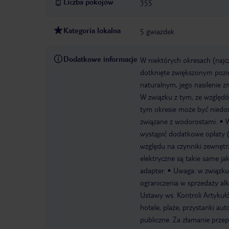
Liczba pokojów
355
Kategoria lokalna
5 gwiazdek
Dodatkowe informacje
W niektórych okresach (najc
dotknięte zwiększonym pozi
naturalnym, jego nasilenie 
W związku z tym, ze względó
tym okresie może być niedos
związane z wodorostami.
W
wystąpić dodatkowe opłaty (n
względu na czynniki zewnęt
elektryczne są takie same j
adapter.
Uwaga: w związku
ograniczenia w sprzedaży al
Ustawy ws. Kontroli Artykułó
hotele, plaże, przystanki a
publiczne. Za złamanie prze