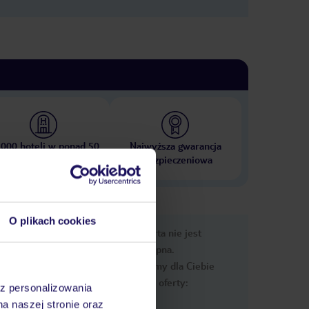
 000 hoteli w ponad 50
Najwyższa gwarancja
krajach
ubezpieczeniowa
O plikach cookies
nformacje
Ups, ta oferta nie jest
dostępna.
Przygotowaliśmy dla Ciebie
podobne oferty:
az personalizowania
na naszej stronie oraz