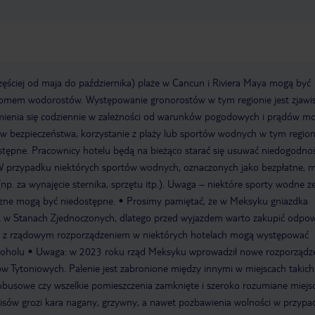
zęściej od maja do października) plaże w Cancun i Riviera Maya mogą być
omem wodorostów. Występowanie gronorostów w tym regionie jest zjawi
zmienia się codziennie w zależności od warunków pogodowych i prądów mo
w bezpieczeństwa, korzystanie z plaży lub sportów wodnych w tym region
tępne. Pracownicy hotelu będą na bieżąco starać się usuwać niedogodnoś
 przypadku niektórych sportów wodnych, oznaczonych jako bezpłatne, 
p. za wynajęcie sternika, sprzętu itp.). Uwaga – niektóre sporty wodne z
rzne mogą być niedostępne.
Prosimy pamiętać, że w Meksyku gniazdka
ak w Stanach Zjednoczonych, dlatego przed wyjazdem warto zakupić odpow
 z rządowym rozporządzeniem w niektórych hotelach mogą występować
koholu
Uwaga: w 2023 roku rząd Meksyku wprowadził nowe rozporządz
w Tytoniowych. Palenie jest zabronione między innymi w miejscach takich 
utobusowe czy wszelkie pomieszczenia zamknięte i szeroko rozumiane miejs
pisów grozi kara nagany, grzywny, a nawet pozbawienia wolności w przypa