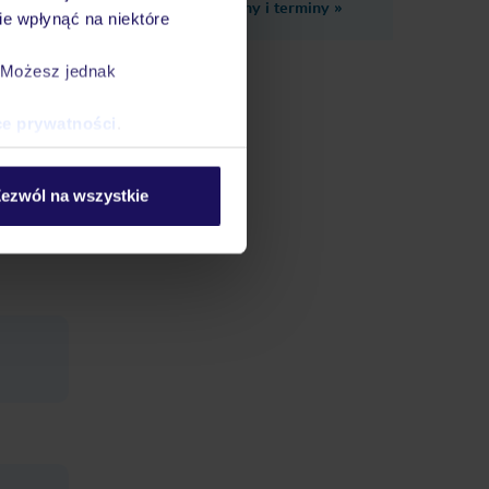
Zobacz inne ceny i terminy
»
e wpłynąć na niektóre
. Możesz jednak
y, ze
odą,
ce prywatności
.
ezwól na wszystkie