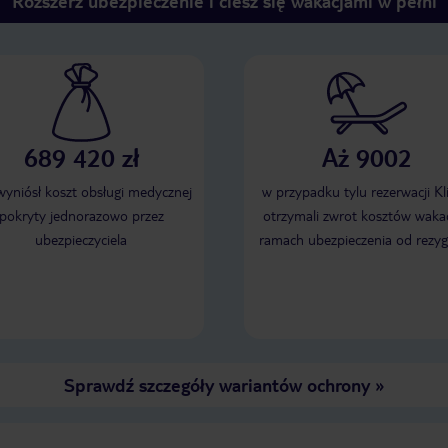
Rozszerz ubezpieczenie i ciesz się wakacjami w pełni
689 420 zł
Aż 9002
 wyniósł koszt obsługi medycznej
w przypadku tylu rezerwacji Kl
pokryty jednorazowo przez
otrzymali zwrot kosztów wakac
ubezpieczyciela
ramach ubezpieczenia od rezyg
Sprawdź szczegóły wariantów ochrony
»