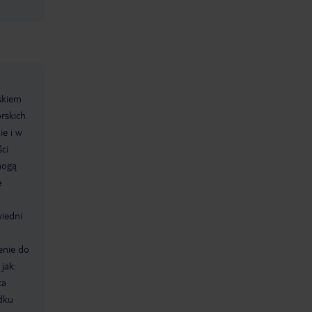
skiem
rskich.
ie i w
ci
mogą
e
iedni
enie do
jak:
ca
dku