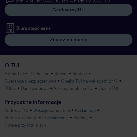
pon. – pt. 08:00–22:00, sob. – niedz. 09:00–21:00
Czat w myTUI
Biura stacjonarne
Znajdź na mapie
O TUI
Grupa TUI
TUI Poland
Kariera
Kontakt
Gwarancja ubezpieczeniowa
Opieka TUI na wakacjach 24/7
TUI.cz
Dane osobowe
Aplikacja mobilna TUI
Opinie TUI
Przydatne informacje
Podróż z TUI
Wakacje samolotem
Reklamacje
Status reklamacji
Ubezpieczenia
Parkingi
Hotele przy lotniskach