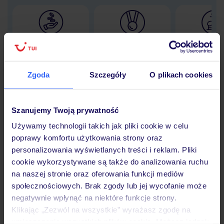
Lider niskich cen
Największe biuro
30 lat w P
podróży w Polsce
Zgoda
Szczegóły
O plikach cookies
Szanujemy Twoją prywatność
Hotel
Używamy technologii takich jak pliki cookie w celu
poprawy komfortu użytkowania strony oraz
Opinie
personalizowania wyświetlanych treści i reklam. Pliki
cookie wykorzystywane są także do analizowania ruchu
na naszej stronie oraz oferowania funkcji mediów
Pokoje
społecznościowych. Brak zgody lub jej wycofanie może
negatywnie wpłynąć na niektóre funkcje strony.
Klikając „Zezwól na wszystkie” wyrażasz zgodę na
umieszczenie wszystkich plików cookie. Możesz jednak