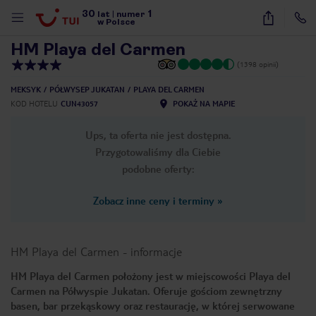
30
1
1
/
19
lat
|
numer
w Polsce
HM Playa del Carmen
(1398 opinii)
MEKSYK
PÓŁWYSEP JUKATAN
PLAYA DEL CARMEN
KOD HOTELU
CUN43057
POKAŻ NA MAPIE
Ups, ta oferta nie jest dostępna.
Przygotowaliśmy dla Ciebie
podobne oferty:
Zobacz inne ceny i terminy
»
HM Playa del Carmen
-
informacje
HM Playa del Carmen położony jest w miejscowości Playa del
Carmen na Półwyspie Jukatan. Oferuje gościom zewnętrzny
nute
basen, bar przekąskowy oraz restaurację, w której serwowane