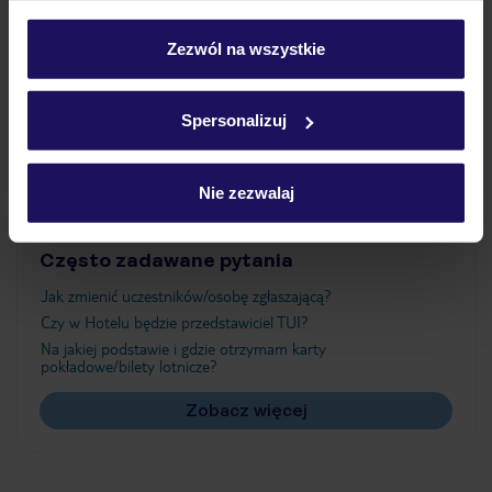
Wyżywienie
personalizować swój wybór wchodząc w zakładkę
„Szczegóły”
Zezwól na wszystkie
Szczegółowe informacje o plikach cookie znajdziesz
Atrakcje
w
polityce plików cookies
oraz
polityce prywatności
.
Spersonalizuj
Ważne informacje
Nie zezwalaj
Często zadawane pytania
Jak zmienić uczestników/osobę zgłaszającą?
Czy w Hotelu będzie przedstawiciel TUI?
Na jakiej podstawie i gdzie otrzymam karty
pokładowe/bilety lotnicze?
Zobacz więcej