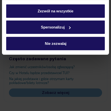
Wyżywienie
personalizować swój wybór wchodząc w zakładkę
„Szczegóły”
Zezwól na wszystkie
Szczegółowe informacje o plikach cookie znajdziesz
Atrakcje
w
polityce plików cookies
oraz
polityce prywatności
.
Spersonalizuj
Ważne informacje
Nie zezwalaj
Często zadawane pytania
Jak zmienić uczestników/osobę zgłaszającą?
Czy w Hotelu będzie przedstawiciel TUI?
Na jakiej podstawie i gdzie otrzymam karty
pokładowe/bilety lotnicze?
Zobacz więcej