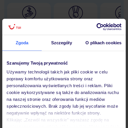
Lider niskich cen
Największe biuro
30 lat w P
podróży w Polsce
Zgoda
Szczegóły
O plikach cookies
Szanujemy Twoją prywatność
Hotel
Używamy technologii takich jak pliki cookie w celu
poprawy komfortu użytkowania strony oraz
Opinie
personalizowania wyświetlanych treści i reklam. Pliki
cookie wykorzystywane są także do analizowania ruchu
na naszej stronie oraz oferowania funkcji mediów
Pokoje
społecznościowych. Brak zgody lub jej wycofanie może
negatywnie wpłynąć na niektóre funkcje strony.
Klikając „Zezwól na wszystkie” wyrażasz zgodę na
umieszczenie wszystkich plików cookie. Możesz jednak