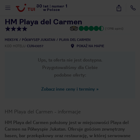
30
1
1
/
19
lat
|
numer
w Polsce
HM Playa del Carmen
(1398 opinii)
MEKSYK
PÓŁWYSEP JUKATAN
PLAYA DEL CARMEN
KOD HOTELU
CUN43057
POKAŻ NA MAPIE
Ups, ta oferta nie jest dostępna.
Przygotowaliśmy dla Ciebie
podobne oferty:
Zobacz inne ceny i terminy
»
HM Playa del Carmen
-
informacje
HM Playa del Carmen położony jest w miejscowości Playa del
Carmen na Półwyspie Jukatan. Oferuje gościom zewnętrzny
nute
basen, bar przekąskowy oraz restaurację, w której serwowane