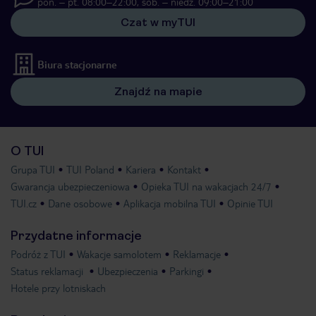
pon. – pt. 08:00–22:00, sob. – niedz. 09:00–21:00
Czat w myTUI
Biura stacjonarne
Znajdź na mapie
O TUI
Grupa TUI
TUI Poland
Kariera
Kontakt
Gwarancja ubezpieczeniowa
Opieka TUI na wakacjach 24/7
TUI.cz
Dane osobowe
Aplikacja mobilna TUI
Opinie TUI
Przydatne informacje
Podróż z TUI
Wakacje samolotem
Reklamacje
Status reklamacji
Ubezpieczenia
Parkingi
Hotele przy lotniskach