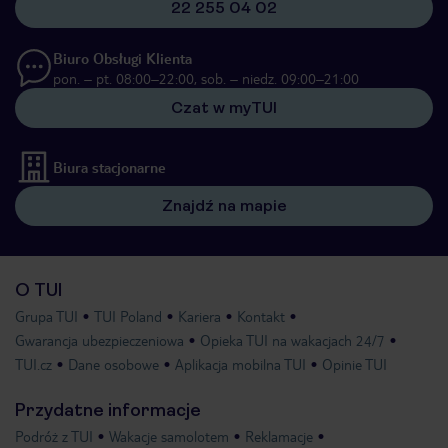
22 255 04 02
Biuro Obsługi Klienta
pon. – pt. 08:00–22:00, sob. – niedz. 09:00–21:00
Czat w myTUI
Biura stacjonarne
Znajdź na mapie
O TUI
Grupa TUI
TUI Poland
Kariera
Kontakt
Gwarancja ubezpieczeniowa
Opieka TUI na wakacjach 24/7
TUI.cz
Dane osobowe
Aplikacja mobilna TUI
Opinie TUI
Przydatne informacje
Podróż z TUI
Wakacje samolotem
Reklamacje