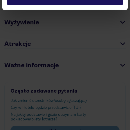
Pokoje
Wyżywienie
Atrakcje
Ważne informacje
Często zadawane pytania
Jak zmienić uczestników/osobę zgłaszającą?
Czy w Hotelu będzie przedstawiciel TUI?
Na jakiej podstawie i gdzie otrzymam karty
pokładowe/bilety lotnicze?