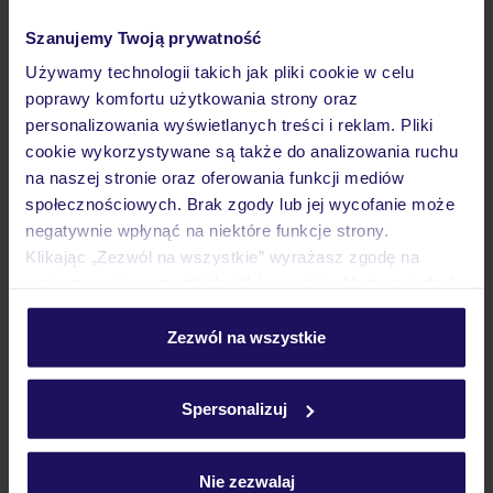
Szanujemy Twoją prywatność
Dlaczego warto wybrać TUI?
Używamy technologii takich jak pliki cookie w celu
poprawy komfortu użytkowania strony oraz
personalizowania wyświetlanych treści i reklam. Pliki
cookie wykorzystywane są także do analizowania ruchu
Lider niskich cen
Największe biuro
30 lat w P
na naszej stronie oraz oferowania funkcji mediów
podróży w Polsce
społecznościowych. Brak zgody lub jej wycofanie może
negatywnie wpłynąć na niektóre funkcje strony.
Klikając „Zezwól na wszystkie” wyrażasz zgodę na
umieszczenie wszystkich plików cookie. Możesz jednak
personalizować swój wybór wchodząc w zakładkę
Hotel
„Szczegóły”
Zezwól na wszystkie
Szczegółowe informacje o plikach cookie znajdziesz
w
polityce plików cookies
oraz
polityce prywatności
.
Spersonalizuj
Opinie
Nie zezwalaj