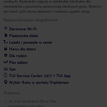
wodnych. Dyskoteki i zajęcia w miniklubie lub klubie dla
nastolatków z pewnością zainteresują młodszych gości. Wybierz
ten hotel, jeśli chcesz aktywnie i ciekawie spędzić urlop.
Najpopularniejsze udogodnienia:
Darmowe Wi-Fi
Piaszczysta plaża
Leżaki i parasole w cenie
Menu dla dzieci
Dla rodzin
Plac zabaw
Spa
TUI Service Center 24/7 + TUI App
Wybór Roku w portalu TripAdvisor
Położenie:
ok. 3 km od centrum Flic en Flac
bezpośrednio przy plaży