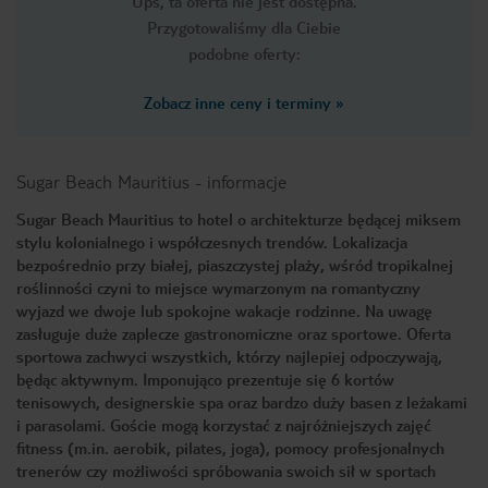
Ups, ta oferta nie jest dostępna.
Przygotowaliśmy dla Ciebie
podobne oferty:
Zobacz inne ceny i terminy
»
Sugar Beach Mauritius
-
informacje
Sugar Beach Mauritius to hotel o architekturze będącej miksem
stylu kolonialnego i współczesnych trendów. Lokalizacja
bezpośrednio przy białej, piaszczystej plaży, wśród tropikalnej
roślinności czyni to miejsce wymarzonym na romantyczny
wyjazd we dwoje lub spokojne wakacje rodzinne. Na uwagę
zasługuje duże zaplecze gastronomiczne oraz sportowe. Oferta
sportowa zachwyci wszystkich, którzy najlepiej odpoczywają,
będąc aktywnym. Imponująco prezentuje się 6 kortów
tenisowych, designerskie spa oraz bardzo duży basen z leżakami
i parasolami. Goście mogą korzystać z najróżniejszych zajęć
fitness (m.in. aerobik, pilates, joga), pomocy profesjonalnych
trenerów czy możliwości spróbowania swoich sił w sportach