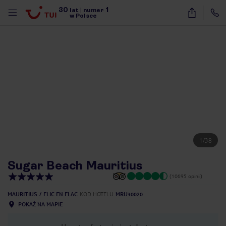
30
1
lat
|
numer
w Polsce
1
/
38
Sugar Beach Mauritius
(10695 opinii)
MAURITIUS
FLIC EN FLAC
KOD HOTELU
MRU30020
POKAŻ NA MAPIE
nute