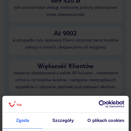
689 420 zł
tyle wyniósł koszt obsługi medycznej pokryty jednorazowo
przez ubezpieczyciela
Aż 9002
w przypadku tylu rezerwacji Klienci otrzymali zwrot kosztów
wakacji w ramach ubezpieczenia od rezygnacji
Większość Klientów
rozszerza ubezpieczenia o pakiet All Inclusive - rozszerzenie
ochrony od kosztów leczenia i następstw nieszczęśliwych
wypadków o zdarzenia zaistniałe pod wpływem alkoholu
Dane Mondial Assistance
Sprawdź szczegóły wariantów ochrony
»
Zgoda
Szczegóły
O plikach cookies