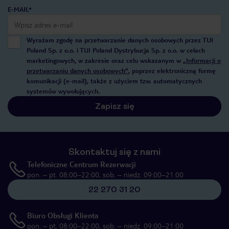
E-MAIL*
Wyrażam zgodę na przetwarzanie danych osobowych przez TUI
Poland Sp. z o.o. i TUI Poland Dystrybucja Sp. z o.o. w celach
marketingowych, w zakresie oraz celu wskazanym w
„Informacji o
przetwarzaniu danych osobowych”
, poprzez elektroniczną formę
komunikacji (e-mail), także z użyciem tzw. automatycznych
systemów wywołujących.
Zapisz się
Skontaktuj się z nami
Telefoniczne Centrum Rezerwacji
pon. – pt. 08:00–22:00, sob. – niedz. 09:00–21:00
22 270 31 20
Biuro Obsługi Klienta
pon. – pt. 08:00–22:00, sob. – niedz. 09:00–21:00