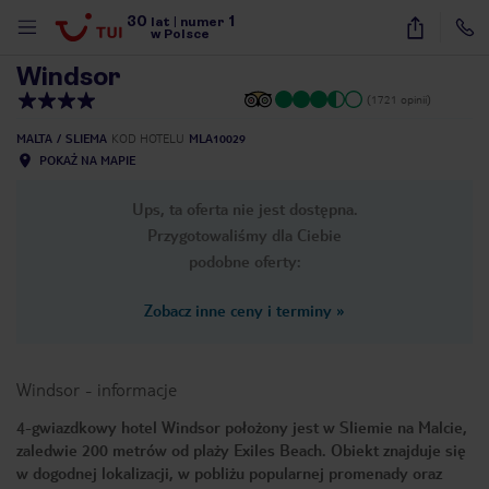
30
1
1
/
25
lat
|
numer
w Polsce
Windsor
(1721 opinii)
MALTA
SLIEMA
KOD HOTELU
MLA10029
POKAŻ NA MAPIE
Ups, ta oferta nie jest dostępna.
Przygotowaliśmy dla Ciebie
podobne oferty:
Zobacz inne ceny i terminy
»
Windsor
-
informacje
4-gwiazdkowy hotel Windsor położony jest w Sliemie na Malcie,
zaledwie 200 metrów od plaży Exiles Beach. Obiekt znajduje się
nute
w dogodnej lokalizacji, w pobliżu popularnej promenady oraz