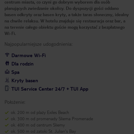
centrum miasta, co czyni go dobrym wyborem dla osób
planujących zwiedzanie okolicy. Do dyspozycji gości oddano
basen odkryty oraz basen kryty, a także taras słoneczny, idealny
na chwile relaksu. W hotelu znajduje się restauracja oraz bar, a
na terenie całego obiektu goście mogą korzystać z bezpłatnego
Wi-Fi.
Najpopularniejsze udogodnienia:
Darmowe Wi-Fi
Dla rodzin
Spa
Kryty basen
TUI Service Center 24/7 + TUI App
Położenie:
ok. 200 m od plaży Exiles Beach
ok. 300 m od promenady Sliema Promenade
ok. 400 m od centrum Sliemy
ok. 500 m od zatoki St. Julian's Bay