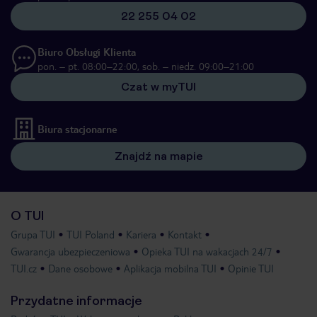
22 255 04 02
Biuro Obsługi Klienta
pon. – pt. 08:00–22:00, sob. – niedz. 09:00–21:00
Czat w myTUI
Biura stacjonarne
Znajdź na mapie
O TUI
Grupa TUI
TUI Poland
Kariera
Kontakt
Gwarancja ubezpieczeniowa
Opieka TUI na wakacjach 24/7
TUI.cz
Dane osobowe
Aplikacja mobilna TUI
Opinie TUI
Przydatne informacje