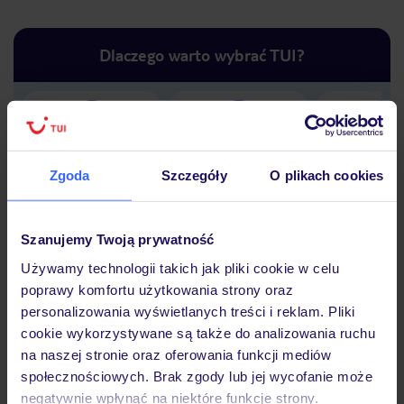
Dlaczego warto wybrać TUI?
Lider niskich cen
Największe biuro
30 lat w P
podróży w Polsce
Zgoda
Szczegóły
O plikach cookies
Szanujemy Twoją prywatność
Używamy technologii takich jak pliki cookie w celu
Hotel
poprawy komfortu użytkowania strony oraz
personalizowania wyświetlanych treści i reklam. Pliki
cookie wykorzystywane są także do analizowania ruchu
Opinie
na naszej stronie oraz oferowania funkcji mediów
społecznościowych. Brak zgody lub jej wycofanie może
negatywnie wpłynąć na niektóre funkcje strony.