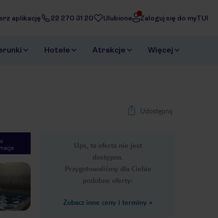
erz aplikację
22 270 31 20
Ulubione
Zaloguj się do myTUI
erunki
Hotele
Atrakcje
Więcej
Udostępnij
e
Ups, ta oferta nie jest
macje
1
/
25
dostępna.
Next slide
Przygotowaliśmy dla Ciebie
podobne oferty:
Zobacz inne ceny i terminy
»