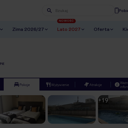
Pobi
Wpisz frazę, której szukasz
NOWOŚĆ
Zima 2026/27
Lato 2027
Oferta
Ki
PIE
Ważn
Pokoje
Wyżywienie
Atrakcje
infor
+
19