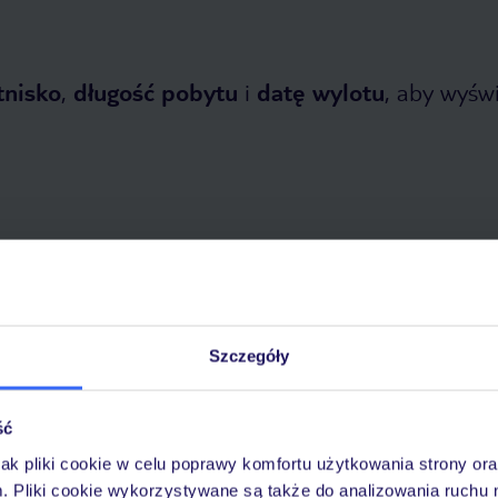
tnisko
,
długość pobytu
i
datę wylotu
, aby wyświe
tnia 2026
do
31 października 2026
Szczegóły
Dlaczego warto wybrać TUI?
ść
jak pliki cookie w celu poprawy komfortu użytkowania strony or
óży
Tylko u nas opieka na
10
30 lat w Polsce
m. Pliki cookie wykorzystywane są także do analizowania ruchu 