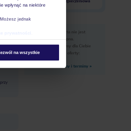
krajach
ubezpieczeniowa
e wpłynąć na niektóre
. Możesz jednak
e
Ups, ta oferta nie jest
ce prywatności
.
macje
dostępna.
Przygotowaliśmy dla Ciebie
ezwól na wszystkie
podobne oferty:
Zobacz inne ceny i terminy
»
f
 przy