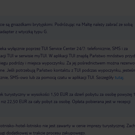
ie są gniazdkami brytyjskimi. Podróżując na Maltę należy zabrać ze sobą
adapter z wtyczką typu G.
a wyłącznie poprzez TUI Service Center 24/7: telefonicznie, SMS i za
acji TUI w serwisie myTUI. W aplikacji TUI znajdą Państwo mnóstwo przy
biegu podróży i miejsca wypoczynku. Za jej pośrednictwem można rezerw
wne. Jeśli potrzebują Państwo kontaktu z TUI podczas wypoczynku, jeste
icznie, SMS-owo lub za pomocą czatu w aplikacji TUI. Szczegóły
tutaj
.
ek turystyczny w wysokości 1,50 EUR za dzień pobytu za osobę powyżej 
zy niż 22,50 EUR za cały pobyt za osobę. Opłata pobierana jest w recepcji
e lotnisko-hotel-lotnisko nie jest zawarty w cenie imprezy turystycznej. Za
ługi dodatkowej w trakcie procesu zakupowego.