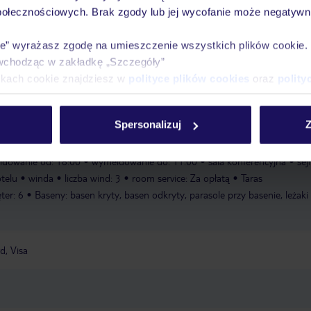
wakacjach 24/7
połecznościowych. Brak zgody lub jej wycofanie może negatywni
ie” wyrażasz zgodę na umieszczenie wszystkich plików cookie
wchodząc w zakładkę „Szczegóły”
Ważn
Pokoje
Wyżywienie
Atrakcje
ikach cookie znajdziesz w
polityce plików cookies
oraz
polity
infor
Spersonalizuj
Z
ldowanie od: 18:00
wymeldowanie do: 11:00
sala konferencyjna
sej
telu
winda
liczba wind: 3
room service: Za opłatą
Taras
ter: 6
Baseny: basen kryty, basen odkryty, parasole przy basenie, leżaki
d, Visa