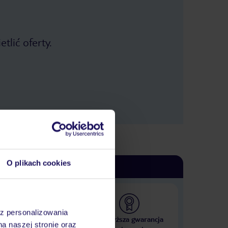
tlić oferty.
O plikach cookies
az personalizowania
 000 hoteli w ponad 50
Najwyższa gwarancja
na naszej stronie oraz