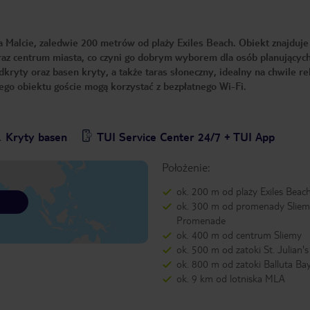
 Malcie, zaledwie 200 metrów od plaży Exiles Beach. Obiekt znajduje
oraz centrum miasta, co czyni go dobrym wyborem dla osób planującyc
kryty oraz basen kryty, a także taras słoneczny, idealny na chwile r
ałego obiektu goście mogą korzystać z bezpłatnego Wi-Fi.
Kryty basen
TUI Service Center 24/7 + TUI App
Położenie:
ok. 200 m od plaży Exiles Beac
ok. 300 m od promenady Slie
Promenade
ok. 400 m od centrum Sliemy
ok. 500 m od zatoki St. Julian'
ok. 800 m od zatoki Balluta Ba
ok. 9 km od lotniska MLA