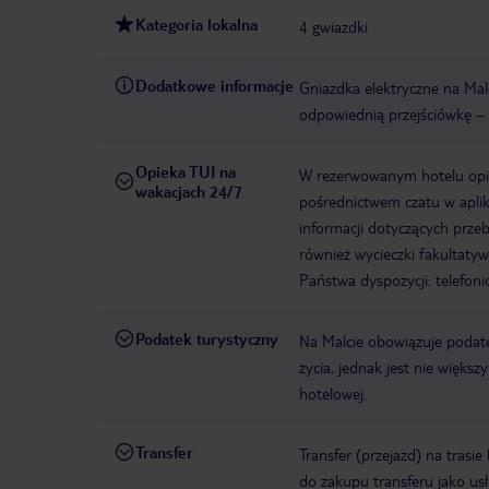
Kategoria lokalna
4 gwiazdki
Dodatkowe informacje
Gniazdka elektryczne na Malc
odpowiednią przejściówkę – 
Opieka TUI na
W rezerwowanym hotelu opiek
wakacjach 24/7
pośrednictwem czatu w aplik
informacji dotyczących prze
również wycieczki fakultaty
Państwa dyspozycji: telefon
Podatek turystyczny
Na Malcie obowiązuje podat
życia, jednak jest nie więks
hotelowej.
Transfer
Transfer (przejazd) na trasi
do zakupu transferu jako us