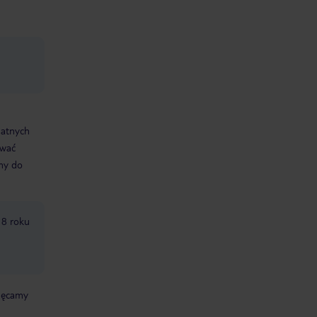
datnych
ować
śmy do
18 roku
chęcamy