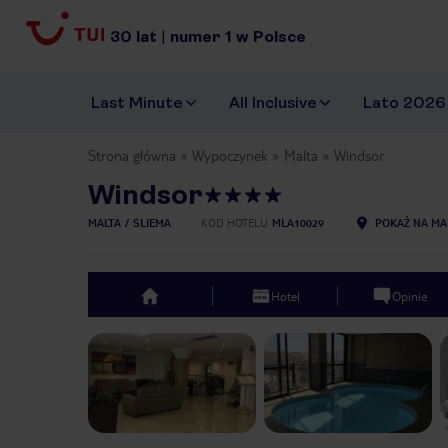
30
lat
|
numer
1
w Polsce
Last Minute
All Inclusive
Lato 2026
Strona główna
Wypoczynek
Malta
Windsor
Windsor
MALTA
SLIEMA
KOD HOTELU
MLA10029
POKAŻ NA MA
Hotel
Opinie
top
Previous slide