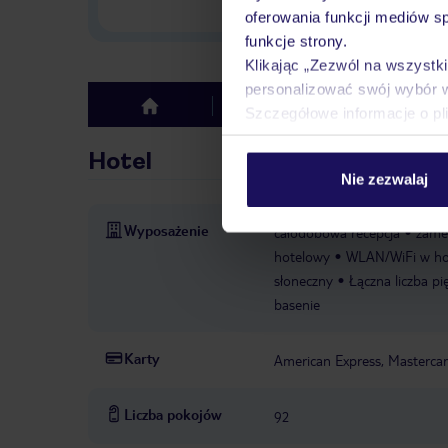
w Polsce
oferowania funkcji mediów s
funkcje strony.
Klikając „Zezwól na wszystk
personalizować swój wybór 
Hotel
Opinie
top
Szczegółowe informacje o pl
Hotel
Nie zezwalaj
Wyposażenie
całodobowa recepcja
zame
hotelowy
WLAN/WiFi w ho
słoneczny
Łączna liczba pię
basenie
Karty
American Express, Mastercar
Liczba pokojów
92