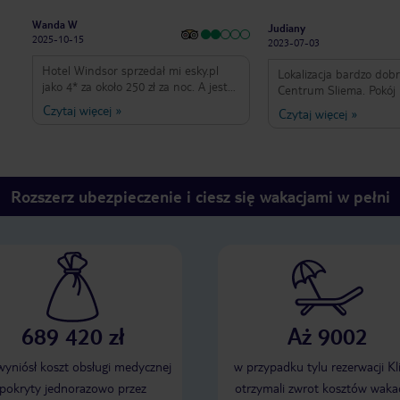
Wanda W
Judiany
2025-10-15
2023-07-03
Hotel Windsor sprzedał mi esky.pl
Lokalizacja bardzo dob
jako 4* za około 250 zł za noc. A jest
Centrum Sliema. Pokój 
to hotel BEZ GWIAZDKI. Nazwa
przytulny i czyszczony 
Czytaj więcej
»
Czytaj więcej
»
zacna, ale nic poza tym., oprócz
Śniadania w charakter
obsługi. Pokój obskurny, podłoga
dobrej jakości, ( jajeczn
ohydnie brudna, na balkon nie da się
kiełbaski ), cornfkakes.
wejść, jeszcze brudniejszy. Telewizor
fantastyczny czas i na
zepsuty, ale wymieniono. Brak
ponownie na Malcie wy
Rozszerz ubezpieczenie i ciesz się wakacjami w pełni
szklanek, czajnika (przyniesiono na
Windsor
drugi dzień). WINDY TRZĘSĄ SIĘ,
WARCZĄ, JEDNA ZATRZYMAŁA SIĘ
MIĘDZY PIĘTRAMI I OTWORZYŁA.
Na szczęście basen na 6. piętrze i
boczny widok na morze- bulwar za 50
metrów, a mały market ale dobrze
zaopatrzony na przeciwko hotelu.
689 420 zł
Aż 9002
 wyniósł koszt obsługi medycznej
w przypadku tylu rezerwacji Kl
pokryty jednorazowo przez
otrzymali zwrot kosztów wakac