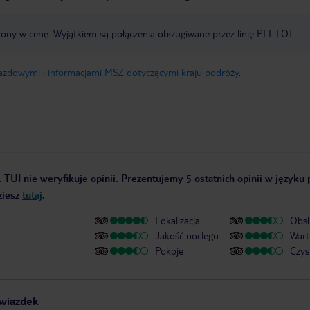
zony w cenę. Wyjątkiem są połączenia obsługiwane przez linię PLL LOT.
jazdowymi i informacjami MSZ dotyczącymi kraju podróży
.
 TUI nie weryfikuje opinii. Prezentujemy 5 ostatnich opinii w języku 
ziesz
tutaj
.
Lokalizacja
Obsł
Jakość noclegu
Wart
Pokoje
Czys
gwiazdek