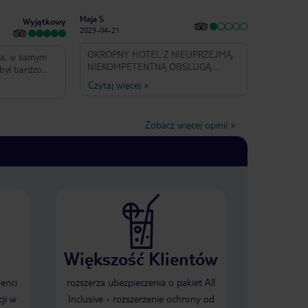
Maja S
Wyjątkowy
2023-04-21
OKROPNY HOTEL Z NIEUPRZEJMĄ,
ra, w samym
NIEKOMPETENTNĄ OBSLUGĄ.
był bardzo
PRZYGNĘBIAJACY WYSTRÓJ POKOI.
każdego dnia.
Czytaj więcej
»
POKOJE BARDZO MAŁE. ŚNIADANIE
ze bufetu
DWIE KAMIENICE DALEJ W
ica, Fasolka,
CIEMNEJ SALI. CODZIENNIE TO
 Spędziliśmy
Zobacz więcej opinii
»
SAMO MENU, JAJECZNICA Z
 pewno będąc
PROSZKU, NIEDOBRA KAWA I
bierzemy hotel
HERBATA. JAJECZNICA, BEKON I
FASOLA ZAWSZE ZIMNE. JEDYNY
PLUS TO DOBRA LOKALIZACJA.
Większość Klientów
ienci
rozszerza ubezpieczenia o pakiet All
ji w
Inclusive - rozszerzenie ochrony od