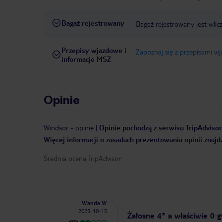
Bagaż rejestrowany
Bagaż rejestrowany jest wlic
Przepisy wjazdowe i
Zapoznaj się z przepisami w
informacje MSZ
Opinie
Windsor
-
opinie
|
Opinie pochodzą z serwisu TripAdvisor.
Więcej informacji o zasadach prezentowania opinii znajd
Średnia ocena TripAdvisor:
Wanda W
2025-10-15
Żałosne 4* a właściwie 0 