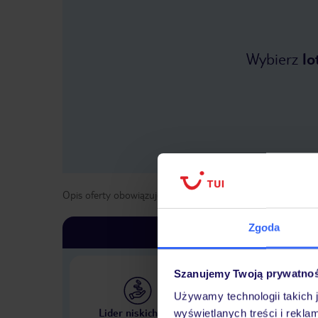
Wybierz
lo
Opis oferty obowiązuje dla wyjazdów w terminie
od
1 kwie
Zgoda
Szanujemy Twoją prywatno
Używamy technologii takich 
Największe biuro podr
Lider niskich cen
wyświetlanych treści i rekla