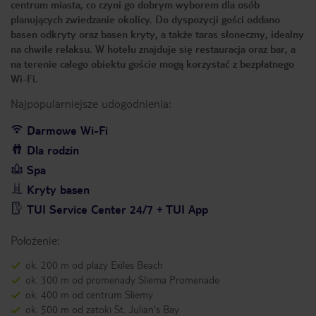
centrum miasta, co czyni go dobrym wyborem dla osób
planujących zwiedzanie okolicy. Do dyspozycji gości oddano
basen odkryty oraz basen kryty, a także taras słoneczny, idealny
na chwile relaksu. W hotelu znajduje się restauracja oraz bar, a
na terenie całego obiektu goście mogą korzystać z bezpłatnego
Wi-Fi.
Najpopularniejsze udogodnienia:
Darmowe Wi-Fi
Dla rodzin
Spa
Kryty basen
TUI Service Center 24/7 + TUI App
Położenie:
ok. 200 m od plaży Exiles Beach
ok. 300 m od promenady Sliema Promenade
ok. 400 m od centrum Sliemy
ok. 500 m od zatoki St. Julian's Bay