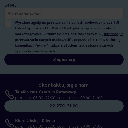
E-MAIL*
Wyrażam zgodę na przetwarzanie danych osobowych przez TUI
Poland Sp. z o.o. i TUI Poland Dystrybucja Sp. z o.o. w celach
marketingowych, w zakresie oraz celu wskazanym w
„Informacji o
przetwarzaniu danych osobowych”
, poprzez elektroniczną formę
komunikacji (e-mail), także z użyciem tzw. automatycznych
systemów wywołujących.
Zapisz się
Skontaktuj się z nami
Telefoniczne Centrum Rezerwacji
pon. – pt. 08:00–22:00, sob. – niedz. 09:00–21:00
22 270 31 20
Biuro Obsługi Klienta
pon. – pt. 08:00–22:00, sob. – niedz. 09:00–21:00