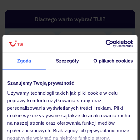
Dlaczego warto wybrać TUI?
Lider niskich cen
Największe biuro
30 lat w P
podróży w Polsce
Zgoda
Szczegóły
O plikach cookies
Szanujemy Twoją prywatność
Używamy technologii takich jak pliki cookie w celu
Hotel
poprawy komfortu użytkowania strony oraz
personalizowania wyświetlanych treści i reklam. Pliki
cookie wykorzystywane są także do analizowania ruchu
Opinie
na naszej stronie oraz oferowania funkcji mediów
społecznościowych. Brak zgody lub jej wycofanie może
negatywnie wpłynąć na niektóre funkcje strony.