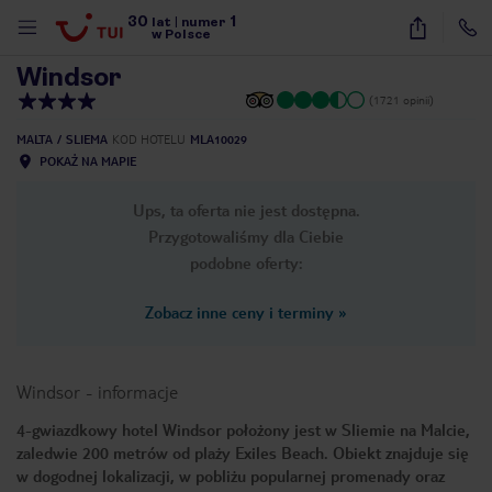
30
1
1
/
25
lat
|
numer
w Polsce
Windsor
(1721 opinii)
MALTA
SLIEMA
KOD HOTELU
MLA10029
POKAŻ NA MAPIE
Ups, ta oferta nie jest dostępna.
Przygotowaliśmy dla Ciebie
podobne oferty:
Zobacz inne ceny i terminy
»
Windsor
-
informacje
4-gwiazdkowy hotel Windsor położony jest w Sliemie na Malcie,
zaledwie 200 metrów od plaży Exiles Beach. Obiekt znajduje się
nute
w dogodnej lokalizacji, w pobliżu popularnej promenady oraz