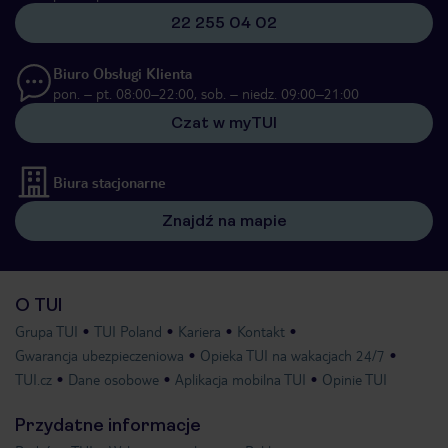
22 255 04 02
Biuro Obsługi Klienta
pon. – pt. 08:00–22:00, sob. – niedz. 09:00–21:00
Czat w myTUI
Biura stacjonarne
Znajdź na mapie
O TUI
Grupa TUI
TUI Poland
Kariera
Kontakt
Gwarancja ubezpieczeniowa
Opieka TUI na wakacjach 24/7
TUI.cz
Dane osobowe
Aplikacja mobilna TUI
Opinie TUI
Przydatne informacje