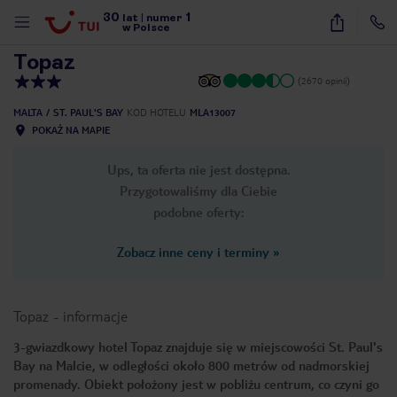
30
1
1
/
38
lat
|
numer
w Polsce
Topaz
(2670 opinii)
MALTA
ST. PAUL'S BAY
KOD HOTELU
MLA13007
POKAŻ NA MAPIE
Ups, ta oferta nie jest dostępna.
Przygotowaliśmy dla Ciebie
podobne oferty:
Zobacz inne ceny i terminy
»
Topaz
-
informacje
3-gwiazdkowy hotel Topaz znajduje się w miejscowości St. Paul's
Bay na Malcie, w odległości około 800 metrów od nadmorskiej
nute
promenady. Obiekt położony jest w pobliżu centrum, co czyni go