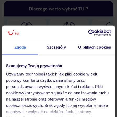
Dlaczego warto wybrać TUI?
Lider niskich cen
Największe biuro
30 lat w P
podróży w Polsce
Zgoda
Szczegóły
O plikach cookies
Szanujemy Twoją prywatność
Używamy technologii takich jak pliki cookie w celu
Hotel
poprawy komfortu użytkowania strony oraz
personalizowania wyświetlanych treści i reklam. Pliki
cookie wykorzystywane są także do analizowania ruchu
Opinie
na naszej stronie oraz oferowania funkcji mediów
społecznościowych. Brak zgody lub jej wycofanie może
negatywnie wpłynąć na niektóre funkcje strony.
Pokoje