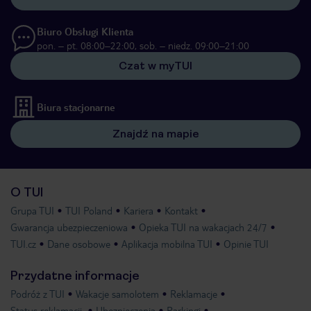
Biuro Obsługi Klienta
pon. – pt. 08:00–22:00, sob. – niedz. 09:00–21:00
Czat w myTUI
Biura stacjonarne
Znajdź na mapie
O TUI
Grupa TUI
TUI Poland
Kariera
Kontakt
Gwarancja ubezpieczeniowa
Opieka TUI na wakacjach 24/7
TUI.cz
Dane osobowe
Aplikacja mobilna TUI
Opinie TUI
Przydatne informacje
Podróż z TUI
Wakacje samolotem
Reklamacje
Status reklamacji
Ubezpieczenia
Parkingi