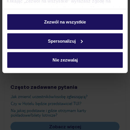
Klikając „Zezwól na wszystkie” wyrażasz zgodę na
umieszczenie wszystkich plików cookie. Możesz jednak
personalizować swój wybór wchodząc w zakładkę
Wyżywienie
„Szczegóły”
Zezwól na wszystkie
Szczegółowe informacje o plikach cookie znajdziesz
w
polityce plików cookies
oraz
polityce prywatności
.
Atrakcje
Spersonalizuj
Nie zezwalaj
Ważne informacje
Często zadawane pytania
Jak zmienić uczestników/osobę zgłaszającą?
Czy w Hotelu będzie przedstawiciel TUI?
Na jakiej podstawie i gdzie otrzymam karty
pokładowe/bilety lotnicze?
Zobacz więcej