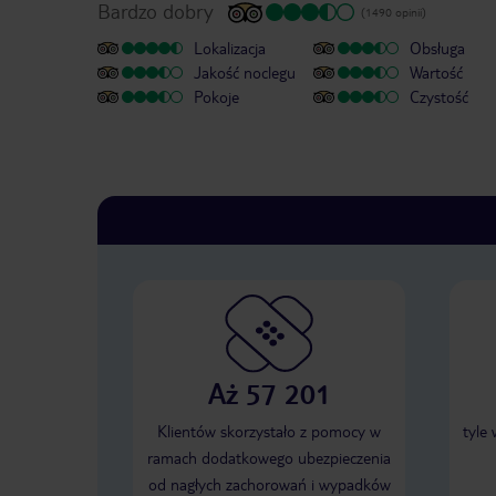
Bardzo dobry
(1490 opinii)
Lokalizacja
Obsługa
Jakość noclegu
Wartość
Pokoje
Czystość
Aż 57 201
Klientów skorzystało z pomocy w
tyle
ramach dodatkowego ubezpieczenia
od nagłych zachorowań i wypadków