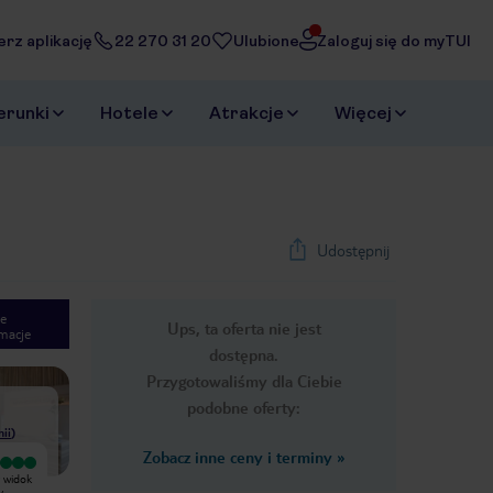
erz aplikację
22 270 31 20
Ulubione
Zaloguj się do myTUI
erunki
Hotele
Atrakcje
Więcej
Udostępnij
e
Ups, ta oferta nie jest
macje
1
/
29
dostępna.
Next slide
Przygotowaliśmy dla Ciebie
podobne oferty:
nii
)
Zobacz inne ceny i terminy
»
Bardzo dobry
Dobry hotel za miarę rozsądne
y widok
Jeden z tańszych hoteli, które były
pieniądze. Byłem cztery dni, pokój
y
dostępne podczas mojego wyjazdu.