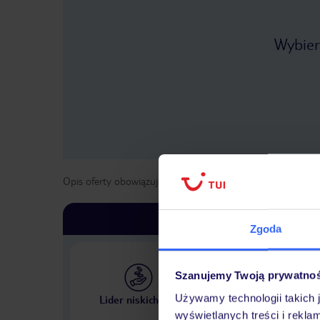
Wybier
Opis oferty obowiązuje dla wyjazdów w terminie
od
1 list
Zgoda
Szanujemy Twoją prywatno
Największe biuro podr
Używamy technologii takich 
Lider niskich cen
w Polsce
wyświetlanych treści i rekla