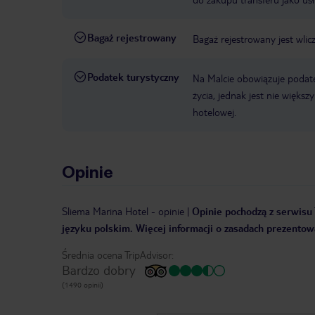
Bagaż rejestrowany
Bagaż rejestrowany jest wlic
Podatek turystyczny
Na Malcie obowiązuje podat
życia, jednak jest nie więks
hotelowej.
Opinie
Sliema Marina Hotel
-
opinie
|
Opinie pochodzą z serwisu 
języku polskim. Więcej informacji o zasadach prezentowa
Średnia ocena TripAdvisor:
Bardzo dobry
(1490 opinii)