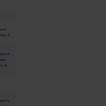
dkami
 typu G.
datnych
ować
śmy do
chęcamy