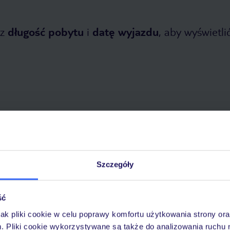
z
długość pobytu
i
datę wyjazdu
, aby wyświetlić
opada 2026
do
31 marca 2027
Dlaczego warto wybrać TUI?
Szczegóły
ść
óży
Tylko u nas opieka na
10
jak pliki cookie w celu poprawy komfortu użytkowania strony or
30 lat w Polsce
wakacjach 24/7
m. Pliki cookie wykorzystywane są także do analizowania ruchu 