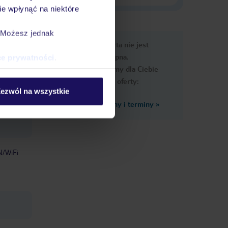
e wpłynąć na niektóre
. Możesz jednak
e
Ups, ta oferta nie jest
macje
dostępna.
ce prywatności
.
Przygotowaliśmy dla Ciebie
podobne oferty:
ezwól na wszystkie
Zobacz inne ceny i terminy
»
/WiFi