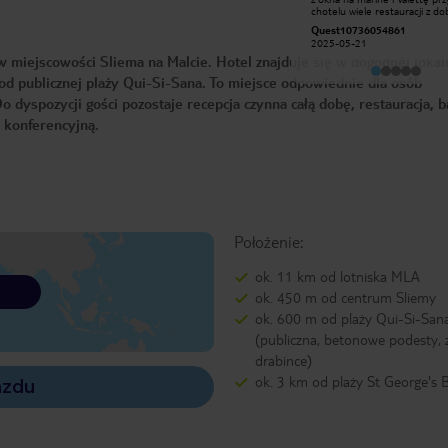
daleko, czego oczywiście nie można
chotelu wiele restauracji z do
oczekiwać wybierając hotel w tej
kuchnią śniadania typowo angelskie
Aleksandra W
Quest10736054861
cenie. My trafiliśmy na Maltę w
za to z łdym widokiem na Vale
2017-05-17
styczniu, kiedy było naprawdę zimno.
2025-05-21
przy hotelu przystanki pomocna
W pokoju na szczęście było
miejscowości Sliema na Malcie. Hotel znajduje się w dogodnej lokaliz
obsługa mógłby już być
ogrzewanie, ale w łazience dosłownie
remontowany
była lodówka - nie było żadnego
d publicznej plaży Qui-Si-Sana. To miejsce odpowiednie dla osób
grzejnika, a do tego okna były
dyspozycji gości pozostaje recepcja czynna całą dobę, restauracja, b
nieszczelne. Jeden plus -
temperatura świetna do schłodzenia
ę konferencyjną.
białego wina ;)
Położenie:
ok. 11 km od lotniska MLA
ok. 450 m od centrum Sliemy
ok. 600 m od plaży Qui-Si-San
(publiczna, betonowe podesty, z
drabince)
ok. 3 km od plaży St George's 
azdu