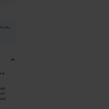
18 roku
i w
uga
ość
tość