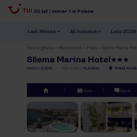
30
lat
|
numer
1
w Polsce
Last Minute
All Inclusive
Lato 2026
Strona główna
Wypoczynek
Malta
Sliema Marina Hot
Sliema Marina Hotel
MALTA
SLIEMA
KOD HOTELU
MLA10028
POKAŻ NA MA
Hotel
Opinie
top
Previous slide