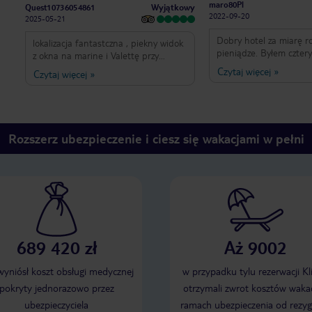
maro80Pl
Wyjątkowy
Quest10736054861
2022-09-20
2025-05-21
Dobry hotel za miarę r
lokalizacja fantastczna , piekny widok
pieniądze. Byłem cztery
z okna na marine i Valettę przy
ekonomiczny, ale dobr
chotelu wiele restauracji z dobra
Czytaj więcej
»
Czytaj więcej
»
wygodny tylko okno z wi
kuchnią śniadania typowo angelskie
wewnętrzne ściany bu
za to z łdym widokiem na Valettę przy
dobre śniadanie, z pi
hotelu przystanki pomocna obsługa
widokowym na ósmym p
mógłby już być remontowany
Największą zaletą hotel
Rozszerz ubezpieczenie i ciesz się wakacjami w pełni
lokalizacja moim zdanie
najlepsze miejsce wyp
zwiedzania całej malty.
689 420 zł
Aż 9002
 wyniósł koszt obsługi medycznej
w przypadku tylu rezerwacji Kl
pokryty jednorazowo przez
otrzymali zwrot kosztów wakac
ubezpieczyciela
ramach ubezpieczenia od rezyg