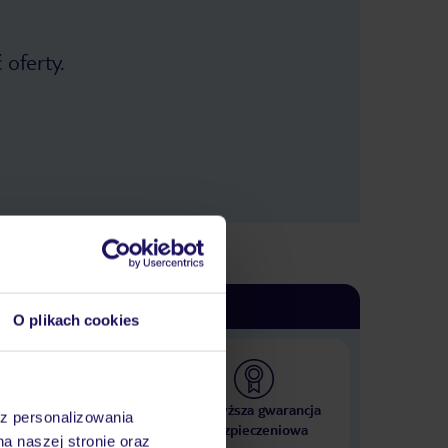
 oferty.
O plikach cookies
 000 hoteli w ponad 50
Najwyższa gwarancja
az personalizowania
krajach
ubezpieczeniowa
na naszej stronie oraz