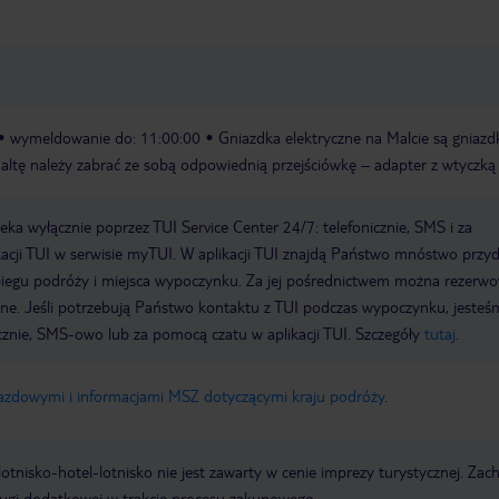
wymeldowanie do: 11:00:00
Gniazdka elektryczne na Malcie są gniaz
Maltę należy zabrać ze sobą odpowiednią przejściówkę – adapter z wtyczką
a wyłącznie poprzez TUI Service Center 24/7: telefonicznie, SMS i za
acji TUI w serwisie myTUI. W aplikacji TUI znajdą Państwo mnóstwo przy
biegu podróży i miejsca wypoczynku. Za jej pośrednictwem można rezerw
wne. Jeśli potrzebują Państwo kontaktu z TUI podczas wypoczynku, jeste
icznie, SMS-owo lub za pomocą czatu w aplikacji TUI. Szczegóły
tutaj
.
jazdowymi i informacjami MSZ dotyczącymi kraju podróży
.
e lotnisko-hotel-lotnisko nie jest zawarty w cenie imprezy turystycznej. Za
ługi dodatkowej w trakcie procesu zakupowego.