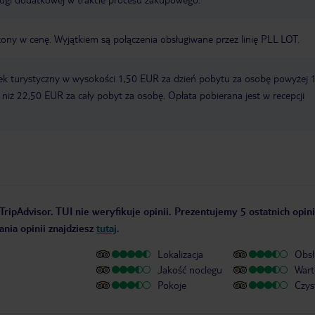
zony w cenę. Wyjątkiem są połączenia obsługiwane przez linię PLL LOT.
ek turystyczny w wysokości 1,50 EUR za dzień pobytu za osobę powyżej 
zy niż 22,50 EUR za cały pobyt za osobę. Opłata pobierana jest w recepcji
TripAdvisor. TUI nie weryfikuje opinii. Prezentujemy 5 ostatnich opini
nia opinii znajdziesz
tutaj
.
Lokalizacja
Obsł
Jakość noclegu
Wart
Pokoje
Czys