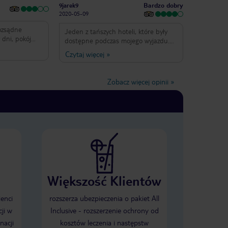
Bardzo dobry
9jarek9
2020-05-09
ozsądne
Jeden z tańszych hoteli, które były
 dni, pokój
dostępne podczas mojego wyjazdu.
ze wyposażony,
Jak na taką cenę, wszystko było w
Czytaj więcej
»
dokiem na
porządku. Dobra lokalizacja, w pobliżu
dunku. Bardzo
wiele sklepów i restauracji. W pobliżu
ęknym tarasem
także przystanek autobusowy, z
Zobacz więcej opinii
»
iętrze.
którego można dojechać wszędzie
u jest
gdzie się chce.
m jest to
adowe do
Większość Klientów
ienci
rozszerza ubezpieczenia o pakiet All
ji w
Inclusive - rozszerzenie ochrony od
nacji
kosztów leczenia i następstw