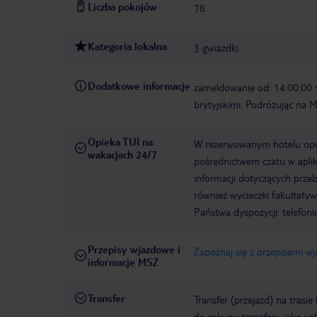
Liczba pokojów
78
Kategoria lokalna
3 gwiazdki
Dodatkowe informacje
zameldowanie od: 14:00:00
brytyjskimi. Podróżując na 
Opieka TUI na
W rezerwowanym hotelu opiek
wakacjach 24/7
pośrednictwem czatu w aplik
informacji dotyczących prze
również wycieczki fakultaty
Państwa dyspozycji: telefon
Przepisy wjazdowe i
Zapoznaj się z przepisami w
informacje MSZ
Transfer
Transfer (przejazd) na trasi
do zakupu transferu jako us