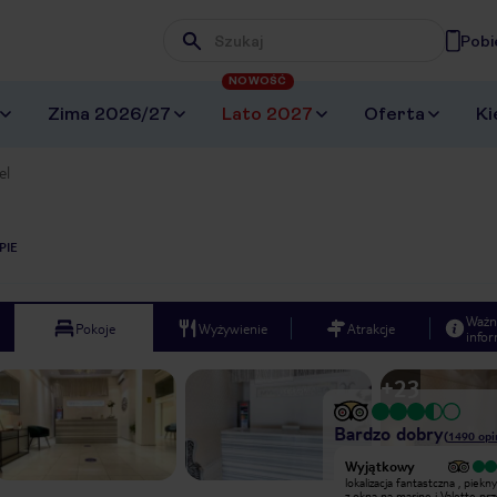
Pobi
Wpisz frazę, której szukasz
NOWOŚĆ
Zima 2026/27
Lato 2027
Oferta
Ki
el
PIE
Ważn
Pokoje
Wyżywienie
Atrakcje
infor
+
23
Bardzo dobry
(
1490
opi
Wyjątkowy
Hotel jest czysty i naprawdę bardzo
lokalizacja fantastczna , piekn
przyzwoity, ale do luksusów mu
z okna na marine i Valettę prz