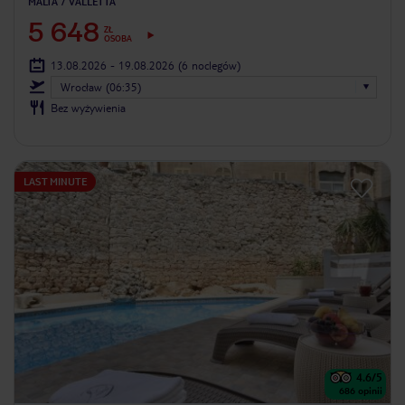
MALTA
VALLETTA
5 648
ZŁ
OSOBA
13.08.2026 - 19.08.2026
(6 noclegów)
Wrocław (06:35)
Bez wyżywienia
LAST MINUTE
4.6
/5
686
opinii