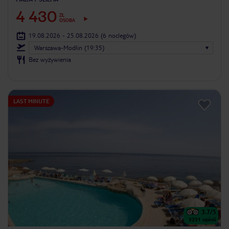
4 430
ZŁ
OSOBA
19.08.2026 - 25.08.2026
(6 noclegów)
Warszawa-Modlin (19:35)
Bez wyżywienia
LAST MINUTE
3.7
/5
3251
opinii