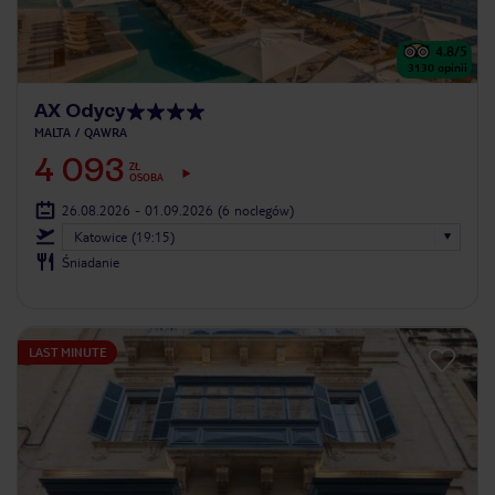
4.8
/5
3130
opinii
AX Odycy
MALTA
QAWRA
4 093
ZŁ
OSOBA
26.08.2026 - 01.09.2026
(6 noclegów)
Katowice (19:15)
Śniadanie
LAST MINUTE