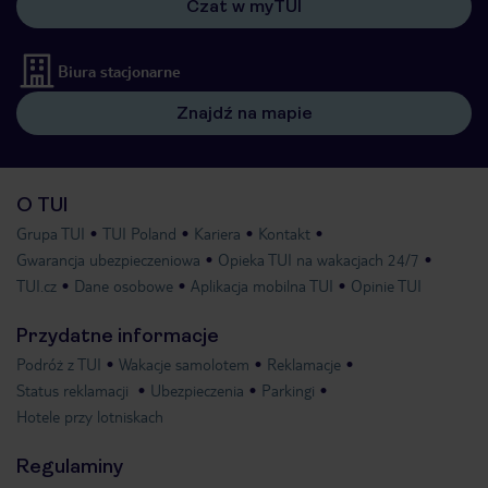
Czat w myTUI
Biura stacjonarne
Znajdź na mapie
O TUI
Grupa TUI
TUI Poland
Kariera
Kontakt
Gwarancja ubezpieczeniowa
Opieka TUI na wakacjach 24/7
TUI.cz
Dane osobowe
Aplikacja mobilna TUI
Opinie TUI
Przydatne informacje
Podróż z TUI
Wakacje samolotem
Reklamacje
Status reklamacji
Ubezpieczenia
Parkingi
Hotele przy lotniskach
Regulaminy