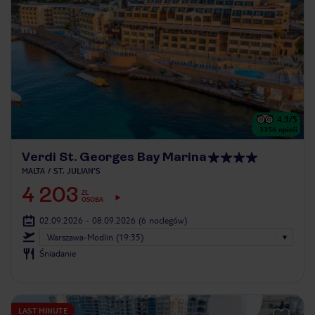
4.3
/5
3356
opinii
Verdi St. Georges Bay Marina
MALTA
ST. JULIAN'S
4 203
ZŁ
OSOBA
02.09.2026 - 08.09.2026
(6 noclegów)
Warszawa-Modlin (19:35)
Śniadanie
LAST MINUTE