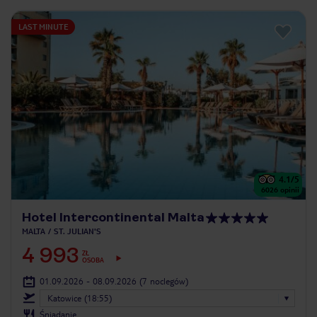
LAST MINUTE
4.1
/5
6026
opinii
Hotel Intercontinental Malta
MALTA
ST. JULIAN'S
4 993
ZŁ
OSOBA
01.09.2026 - 08.09.2026
(7 noclegów)
Katowice (18:55)
Śniadanie