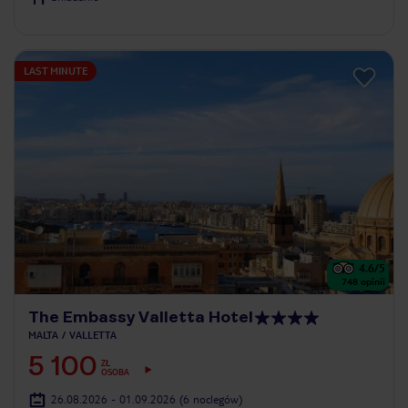
LAST MINUTE
4.6
/5
748
opinii
The Embassy Valletta Hotel
MALTA
VALLETTA
5 100
ZŁ
OSOBA
26.08.2026 - 01.09.2026
(6 noclegów)