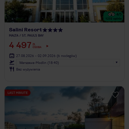
4
/5
1232
opinie
Salini Resort
MALTA
ST. PAUL`S BAY
4 497
ZŁ
OSOBA
27.08.2026 - 02.09.2026
(6 noclegów)
Warszawa-Modlin (18:40)
Bez wyżywienia
LAST MINUTE