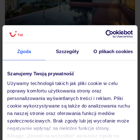
4.4
/5
164
opinie
Holm Boutique & Spa
Zgoda
Szczegóły
O plikach cookies
MALTA
ST. JULIAN'S
4 500
ZŁ
OSOBA
02.09.2026 - 08.09.2026
(6 noclegów)
Szanujemy Twoją prywatność
Warszawa-Modlin (19:35)
Używamy technologii takich jak pliki cookie w celu
Śniadanie
poprawy komfortu użytkowania strony oraz
personalizowania wyświetlanych treści i reklam. Pliki
cookie wykorzystywane są także do analizowania ruchu
na naszej stronie oraz oferowania funkcji mediów
LAST MINUTE
społecznościowych. Brak zgody lub jej wycofanie może
negatywnie wpłynąć na niektóre funkcje strony.
Klikając „Zezwól na wszystkie” wyrażasz zgodę na