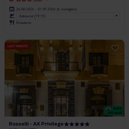
OSOBA
26.08.2026 - 01.09.2026
(6 noclegów)
Katowice (19:15)
Śniadanie
LAST MINUTE
4.6
/5
260
opinii
Rosselli - AX Privilege