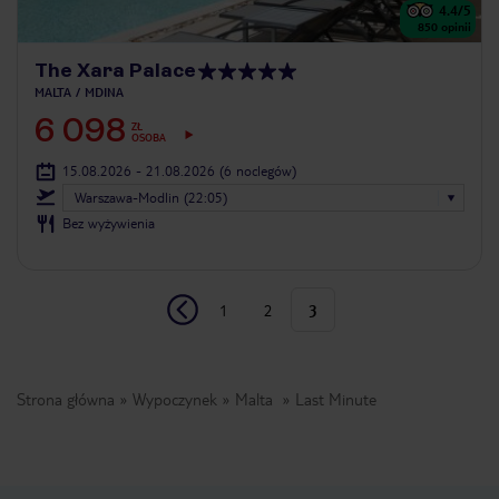
4.4
/5
850
opinii
The Xara Palace
MALTA
MDINA
6 098
ZŁ
OSOBA
15.08.2026 - 21.08.2026
(6 noclegów)
Warszawa-Modlin (22:05)
Bez wyżywienia
1
2
3
Strona główna
Wypoczynek
Malta
Last Minute