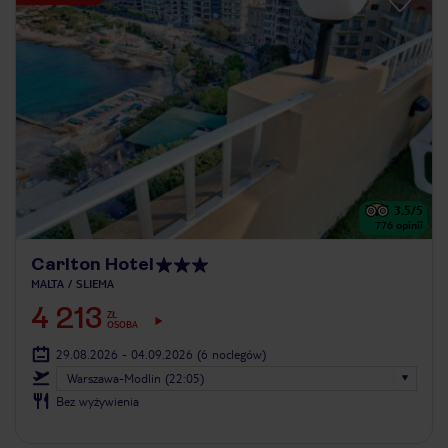
3.5
/5
776
opinii
Carlton Hotel
MALTA
SLIEMA
4 213
ZŁ
OSOBA
29.08.2026 - 04.09.2026
(6 noclegów)
Warszawa-Modlin (22:05)
Bez wyżywienia