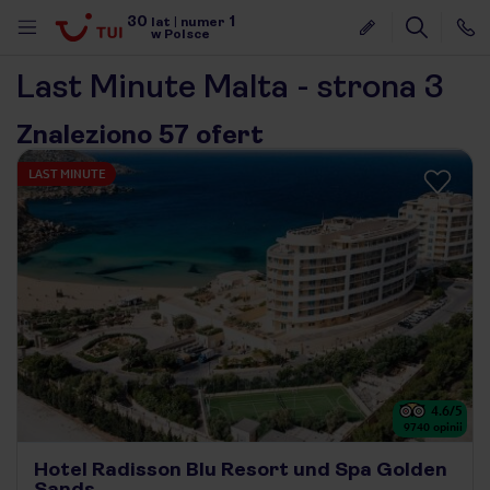
30
1
lat
|
numer
w Polsce
Last Minute Malta - strona 3
Znaleziono 57 ofert
LAST MINUTE
4.6
/5
9740
opinii
nute
Hotel Radisson Blu Resort und Spa Golden
Sands