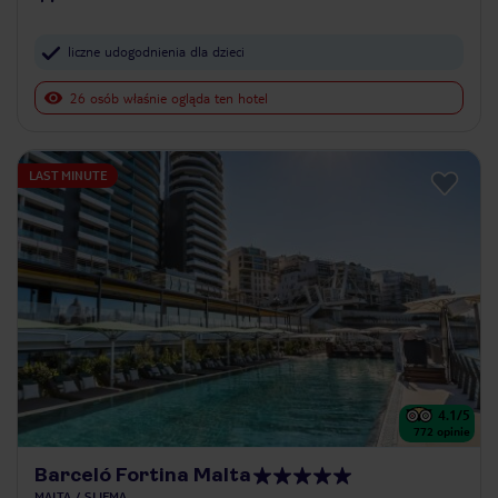
liczne udogodnienia dla dzieci
26 osób właśnie ogląda ten hotel
LAST MINUTE
4.1
/5
772
opinie
Barceló Fortina Malta
MALTA
SLIEMA