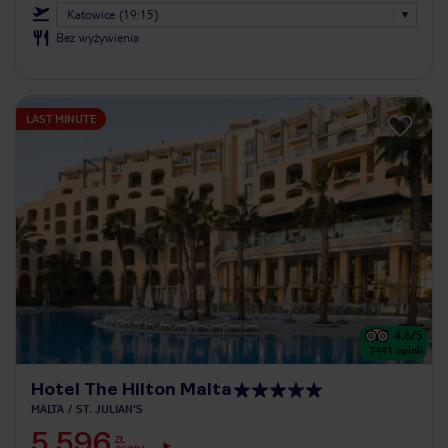
Katowice (19:15)
Bez wyżywienia
LAST MINUTE
4.6
/5
7441
opinii
Hotel The Hilton Malta
MALTA
ST. JULIAN'S
5 596
ZŁ