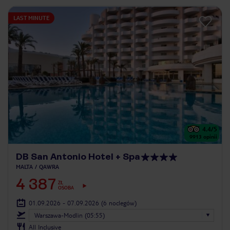
LAST MINUTE
4.4
/5
9913
opinii
DB San Antonio Hotel + Spa
MALTA
QAWRA
4 387
ZŁ
OSOBA
01.09.2026 - 07.09.2026
(6 noclegów)
Warszawa-Modlin (05:55)
All Inclusive