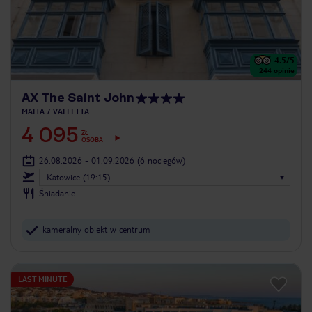
4.5
/5
244
opinie
AX The Saint John
MALTA
VALLETTA
4 095
ZŁ
OSOBA
26.08.2026 - 01.09.2026
(6 noclegów)
Katowice (19:15)
Śniadanie
kameralny obiekt w centrum
LAST MINUTE