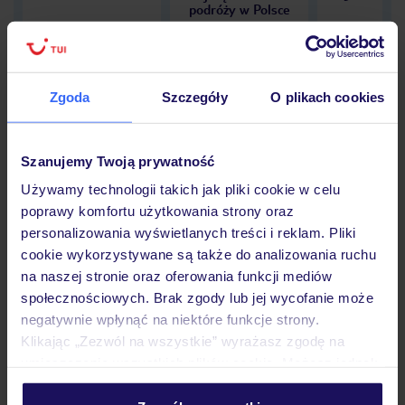
podróży w Polsce
Zgoda
Szczegóły
O plikach cookies
Hotel
Szanujemy Twoją prywatność
Używamy technologii takich jak pliki cookie w celu
Opinie
poprawy komfortu użytkowania strony oraz
personalizowania wyświetlanych treści i reklam. Pliki
cookie wykorzystywane są także do analizowania ruchu
Pokoje
na naszej stronie oraz oferowania funkcji mediów
społecznościowych. Brak zgody lub jej wycofanie może
negatywnie wpłynąć na niektóre funkcje strony.
Wyżywienie
Klikając „Zezwól na wszystkie” wyrażasz zgodę na
umieszczenie wszystkich plików cookie. Możesz jednak
personalizować swój wybór wchodząc w zakładkę
Atrakcje