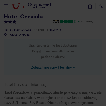
30
1
1
/
28
lat
|
numer
w Polsce
Hotel Cerviola
(294 opinie)
MALTA
MARSASCALA
KOD HOTELU
MLA12013
POKAŻ NA MAPIE
Ups, ta oferta nie jest dostępna.
Przygotowaliśmy dla Ciebie
podobne oferty:
Zobacz inne ceny i terminy
»
Hotel Cerviola
-
informacje
Hotel Cerviola to 3-gwiazdkowy obiekt położony w miejscowości
Marsascala na Malcie, w odległości około 1,2 km od publicznej
nute
plaży St Thomas Bay Beach. Obiekt oferuje swoim gościom