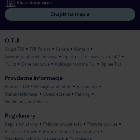
Biura stacjonarne
Znajdź na mapie
O TUI
Grupa TUI
TUI Poland
Kariera
Kontakt
Gwarancja ubezpieczeniowa
Opieka TUI na wakacjach 24/7
TUI.cz
Dane osobowe
Aplikacja mobilna TUI
Opinie TUI
Przydatne informacje
Podróż z TUI
Wakacje samolotem
Reklamacje
Status reklamacji
Ubezpieczenia
Parkingi
Hotele przy lotniskach
Regulaminy
Regulamin strony
Polityka prywatności
Polityka cookies
Bilety czarterowe
Warunki imprez turystycznych
Standardy ochrony małoletnich
Compliance