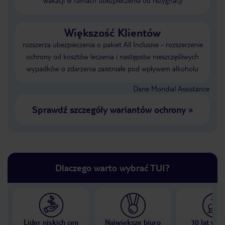
wakacji w ramach ubezpieczenia od rezygnacji
Większość Klientów
rozszerza ubezpieczenia o pakiet All Inclusive - rozszerzenie
ochrony od kosztów leczenia i następstw nieszczęśliwych
wypadków o zdarzenia zaistniałe pod wpływem alkoholu
Dane Mondial Assistance
Sprawdź szczegóły wariantów ochrony
»
Dlaczego warto wybrać TUI?
Lider niskich cen
Największe biuro
30 lat w P