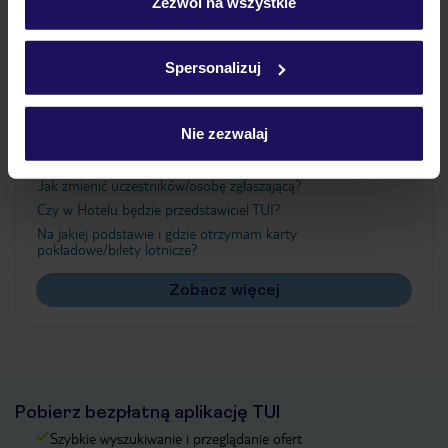
„Szczegóły”
Zezwól na wszystkie
Szczegółowe informacje o plikach cookie znajdziesz
w
polityce plików cookies
oraz
polityce prywatności
.
Ważne informacje
Spersonalizuj
Nie zezwalaj
Często zadawane pytania
Jak zmienić uczestników/osobę zgłaszającą?
Czy w Hotelu będzie przedstawiciel TUI?
Na jakiej podstawie i gdzie otrzymam karty
pokładowe/bilety lotnicze?
Zobacz więcej
Pobierz bezpłatną aplikację TUI
Szybkie wyszukiwanie i przeglądanie ofert