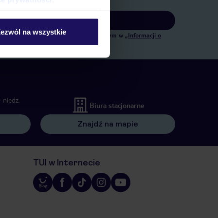
Zapisz się
ezwól na wszystkie
tingowych, w zakresie oraz celu wskazanym w
„Informacji o
ów wywołujących.
 niedz.
Biura stacjonarne
Znajdź na mapie
TUI w Internecie