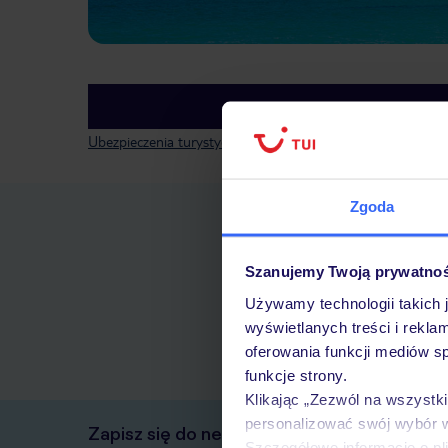
Ubezpieczenia turystyczne Liechtenstein - dowiedz się więc
Zgoda
Szanujemy Twoją prywatno
Używamy technologii takich 
wyświetlanych treści i rekla
oferowania funkcji mediów s
funkcje strony.
Klikając „Zezwól na wszystk
personalizować swój wybór 
Zapisz się do newslettera
Szczegółowe informacje o pl