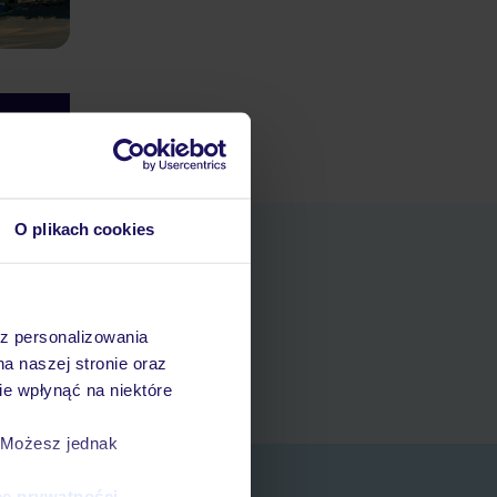
O plikach cookies
pniania
az personalizowania
ert
na naszej stronie oraz
 rezerwacji w myTUI
e wpłynąć na niektóre
. Możesz jednak
ce prywatności
.