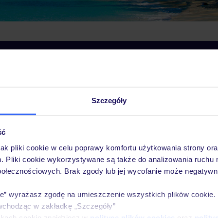
ej »
Szczegóły
Pobierz bezpłatną aplikację TUI
Szybkie wyszukiwanie i przeglądanie ofert
ść
Lista ulubionych ofert i możliwość ich udostę
jak pliki cookie w celu poprawy komfortu użytkowania strony or
Historia wyszukiwań i ostatnio oglądanych of
m. Pliki cookie wykorzystywane są także do analizowania ruchu 
Kontakt z TUI i wszystkie informacje o Twojej
połecznościowych. Brak zgody lub jej wycofanie może negatywni
ie” wyrażasz zgodę na umieszczenie wszystkich plików cookie
wchodząc w zakładkę „Szczegóły”
ikach cookie znajdziesz w
polityce plików cookies
oraz
polity