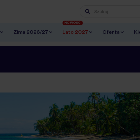
Wpisz frazę, której szuk
NOWOŚĆ
Zima 2026/27
Lato 2027
Oferta
Ki