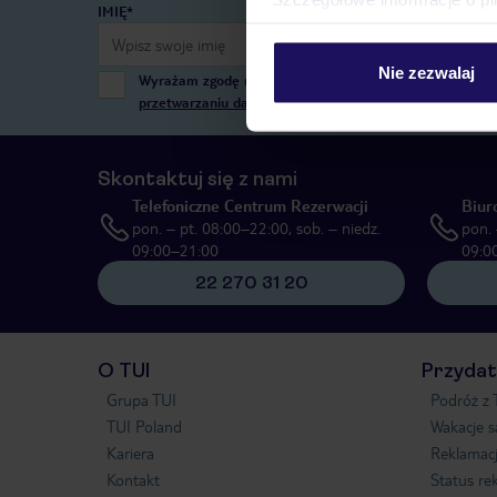
IMIĘ*
Nie zezwalaj
Wyrażam zgodę na przetwarzanie danych osobowych przez
przetwarzaniu danych osobowych”
, poprzez elektronic
Skontaktuj się z nami
Telefoniczne Centrum Rezerwacji
Biur
pon. – pt. 08:00–22:00, sob. – niedz.
pon. 
09:00–21:00
09:0
22 270 31 20
O TUI
Przydat
Grupa TUI
Podróż z 
TUI Poland
Wakacje 
Kariera
Reklamac
Kontakt
Status re