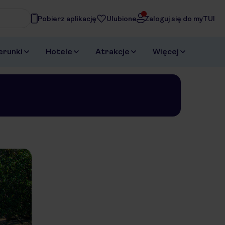
Pobierz aplikację
Ulubione
Zaloguj się do myTUI
asz
erunki
Hotele
Atrakcje
Więcej