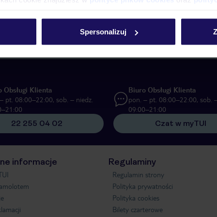
E-MAIL*
Spersonalizuj
Z
 TUI Poland Sp. z o.o. i TUI Poland Dystrybucja Sp. z o.o. w celach marke
zną formę komunikacji (e-mail), także z użyciem tzw. automatycznych system
o Obsługi Klienta
Biuro Obsługi Klienta
– pt. 08:00–22:00, sob. – niedz.
pon. – pt. 08:00–22:00, sob. –
0–21:00
09:00–21:00
22 255 04 02
Czat w myTUI
ne informacje
Regulaminy
TUI
Regulamin strony
samolotem
Polityka prywatności
je
Polityka cookies
klamacji
Bilety czarterowe