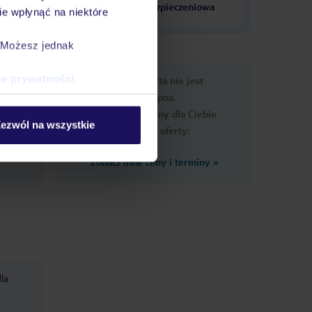
krajach
ubezpieczeniowa
e wpłynąć na niektóre
. Możesz jednak
e
ce prywatności
.
Ups, ta oferta nie jest
macje
dostępna.
Przygotowaliśmy dla Ciebie
ezwól na wszystkie
podobne oferty:
Zobacz inne ceny i terminy
»
la