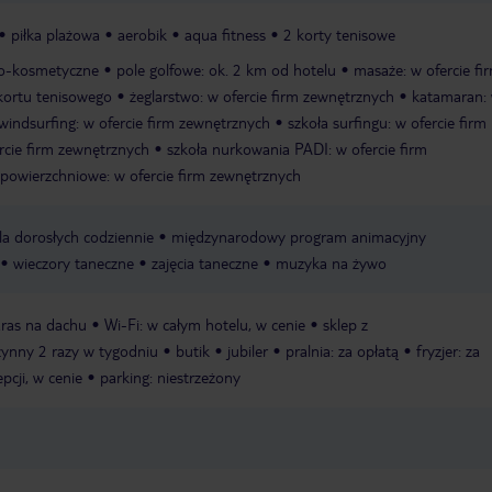
piłka plażowa
aerobik
aqua fitness
2 korty tenisowe
jno-kosmetyczne
pole golfowe: ok. 2 km od hotelu
masaże: w ofercie fi
 kortu tenisowego
żeglarstwo: w ofercie firm zewnętrznych
katamaran:
windsurfing: w ofercie firm zewnętrznych
szkoła surfingu: w ofercie firm
ercie firm zewnętrznych
szkoła nurkowania PADI: w ofercie firm
powierzchniowe: w ofercie firm zewnętrznych
a dorosłych codziennie
międzynarodowy program animacyjny
wieczory taneczne
zajęcia taneczne
muzyka na żywo
aras na dachu
Wi-Fi: w całym hotelu, w cenie
sklep z
zynny 2 razy w tygodniu
butik
jubiler
pralnia: za opłatą
fryzjer: za
epcji, w cenie
parking: niestrzeżony