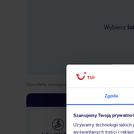
Wybierz
lo
Opis oferty obowiązuje dla wyjazdów w terminie
od
3 list
Zgoda
Szanujemy Twoją prywatno
Używamy technologii takich 
Największe biuro podr
wyświetlanych treści i rekla
Lider niskich cen