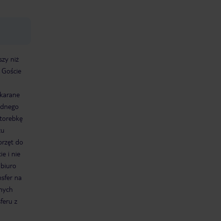
szy niż
 Goście
 karane
adnego
 torebkę
zu
przęt do
e i nie
 biuro
nsfer na
jnych
feru z