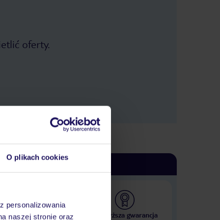
tlić oferty.
O plikach cookies
az personalizowania
 000 hoteli w ponad 50
Najwyższa gwarancja
na naszej stronie oraz