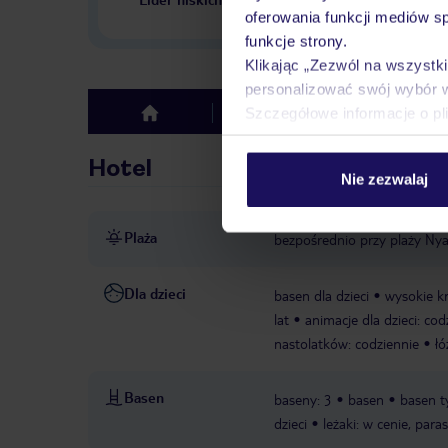
w Polsce
oferowania funkcji mediów s
funkcje strony.
Klikając „Zezwól na wszystk
personalizować swój wybór 
Szczegółowe informacje o pl
Hotel
Opinie
top
Hotel
Nie zezwalaj
Plaża
bezpośrednio przy plaży Nya
Dla dzieci
basen dla dzieci
wysokie kr
lat
animacje dla dzieci: cod
nastolatków: codziennie
łó
Basen
baseny: 3
basen
basen ty
dzieci
leżaki: w cenie, para