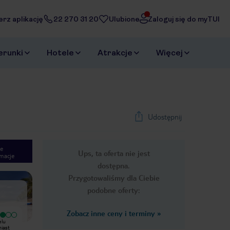
erz aplikację
22 270 31 20
Ulubione
Zaloguj się do myTUI
erunki
Hotele
Atrakcje
Więcej
Udostępnij
e
Ups, ta oferta nie jest
macje
1
/
33
dostępna.
Next slide
Przygotowaliśmy dla Ciebie
podobne oferty:
Zobacz inne ceny i terminy
»
Wyjątkowy
Bardzo dobry
elu
Piękne miejsce, hotel niczym ogród,
Lokalizacja świetna, atmosfera fajna ,
miast
duzo zieleni i przestrzeni, łatwe
pokoje jak na Kenię spoko , czystość