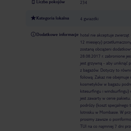
Liczba pokojów
234
Kategoria lokalna
4 gwiazdki
Dodatkowe informacje
hotel nie akceptuje zwierząt
12 miesięcy) przetłumaczony
zostaną obciążeni dodatkow
28.08.2017 r. zabronione je
jest grzywną - aby uniknąć
z bagażów. Dotyczy to równi
foliową. Zakaz nie obejmuje
kosmetyków w bagażu podr
kitesurfingu i windsurfingu)
jest zawarty w cenie pakietu
podróży (koszt specjalnego t
lotnisku w Mombasie. W przy
prosimy zawsze o poinformow
TUI na co najmniej 7 dni pr