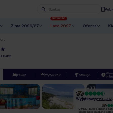
Pobi
Wpisz frazę, której szukasz
NOWOŚĆ
Zima 2026/27
Lato 2027
Oferta
Ki
ort
A MAPIE
Ważn
Pokoje
Wyżywienie
Atrakcje
infor
+
27
Wyjątkowy
(
7752
opinie
)
Wyjątkowy
Ogrody i samo otoczenie hot
Rodzina 5 osób pobyt czerwiec-lipiec
bardzo ładne i zadbane, nato
2025. Bardzo ciekawy hotel z dużą