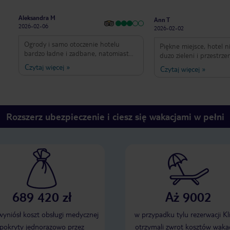
Aleksandra M
Ann T
2026-02-06
2026-02-02
Ogrody i samo otoczenie hotelu
Piękne miejsce, hotel n
bardzo ładne i zadbane, natomiast
duzo zieleni i przestrzen
najtańsze pokoje z widokiem na ogród
na plaze, 3 osobne ba
Czytaj więcej
»
Czytaj więcej
»
to niestety dramat, ja przed
pozwalające wybrać in
przyjazdem tu nigdzie nie znalazłam
odpoczynku (nad plaza, 
prawdziwych zdjeć łazienek - załączam
sportowy cichy), miła 
je teraz. Jak na hotel 4 gwiazdkowy to
obsługa, wieczorne ani
lekki szok. Wszystkie pokoje z
z całego serca
Rozszerz ubezpieczenie i ciesz się wakacjami w pełni
oznakowaniem DZX1 wyglądają w taki
właśnie sposób więc miejcie to na
uwadze przy rezerwacji.
689 420 zł
Aż 9002
 wyniósł koszt obsługi medycznej
w przypadku tylu rezerwacji Kl
pokryty jednorazowo przez
otrzymali zwrot kosztów wakac