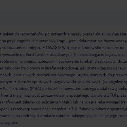
pakiet dla nowożeńców: po przyjeździe należy okazać akt ślubu (nie star
 na język angielski lub urzędowy kraju - jeżeli dokument nie będzie ważny
ymi kosztami na miejscu
UWAGA: W trosce o środowisko naturalne od
st wwożenie do Kenii torebek plastikowych. Nieprzestrzeganie tego zakazu
 problemów na miejscu, zalecamy niepakowanie torebek plastikowych do ż
eż zakupów zrobionych w strefie wolnocłowej, jeśli zostały zapakowane w
 małych, plastikowych torebek wielokrotnego użytku, służących do przewo
ęcznym.
Transfer sportowych bagaży wielkogabarytowych (szczególnie s
 w Kenii z lotniska (MBA) do hoteli i z powrotem podlega dodatkowej opłaci
. Klienci mają możliwość zarezerwowania specjalnego transferu z TUI przez
ransferu jest zależny od położenia hotelu) lub na własną rękę wynająć tra
padku rezerwacji specjalnego transferu z TUI Poland w celach organizacy
anie biura podróży o zamiarze zabrania takiego bagażu i chęci jego trans
zed wylotem.