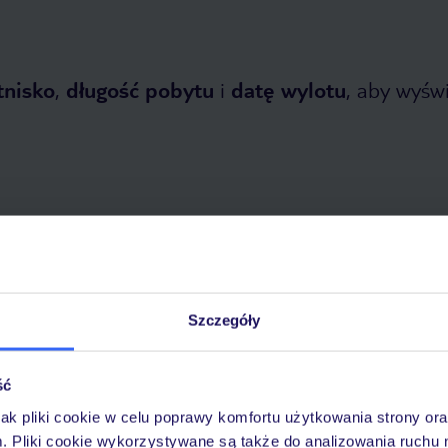
tnisko
,
długość pobytu
i
datę wylotu
, aby wyświe
opada 2026
do
30 marca 2027
Szczegóły
Dlaczego warto wybrać TUI?
ść
jak pliki cookie w celu poprawy komfortu użytkowania strony or
óży
Tylko u nas opieka na
10
m. Pliki cookie wykorzystywane są także do analizowania ruchu 
30 lat w Polsce