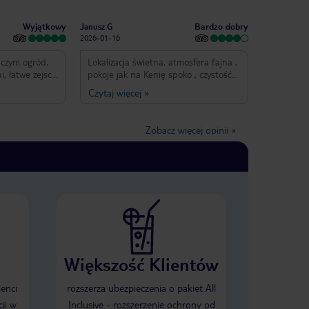
Wyjątkowy
Bardzo dobry
Janusz G
2026-01-16
iczym ogród,
Lokalizacja świetna, atmosfera fajna ,
i, łatwe zejscie
pokoje jak na Kenię spoko , czystość
seny
ok . Ogólnie jesteśmy zadowoleni.
Czytaj więcej
»
tensywność
aktivity,
i pomocna
Zobacz więcej opinii
»
macje. Polecam
Większość Klientów
ienci
rozszerza ubezpieczenia o pakiet All
ji w
Inclusive - rozszerzenie ochrony od