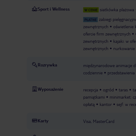
Sport i Wellness
siatkówka plażowa
W CENIE
zabiegi pielęgnacy
PŁATNE
zewnętrznych
oświetlenie
ofercie firm zewnętrznych
zewnętrznych
kajaki: w of
zewnętrznych
nurkowanie 
Rozrywka
międzynarodowe animacje dl
codziennie
przedstawienia
Wyposażenie
recepcja
ogród
taras
t
pamiątkami
minimarket: c
opłatą
kantor
sejf: w rec
Karty
Visa, MasterCard