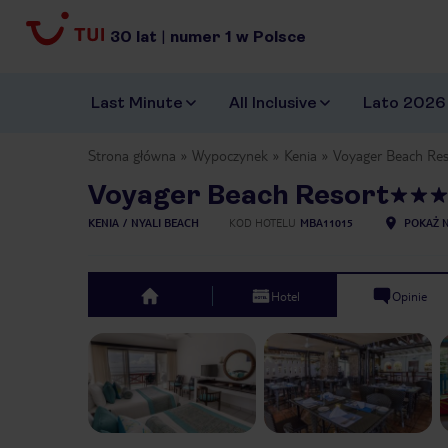
30
lat
|
numer
1
w Polsce
Last Minute
All Inclusive
Lato 2026
Strona główna
Wypoczynek
Kenia
Voyager Beach Res
Voyager Beach Resort
KENIA
NYALI BEACH
KOD HOTELU
MBA11015
POKAŻ N
Hotel
Opinie
top
Previous slide