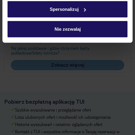
w
polityce plików cookies
oraz
polityce prywatności
.
Spersonalizuj
Często zadawane pytania
Nie zezwalaj
Jak zmienić uczestników/osobę zgłaszającą?
Czy w Hotelu będzie przedstawiciel TUI?
Na jakiej podstawie i gdzie otrzymam karty
pokładowe/bilety lotnicze?
Zobacz więcej
Pobierz bezpłatną aplikację TUI
Szybkie wyszukiwanie i przeglądanie ofert
Lista ulubionych ofert i możliwość ich udostępniania
Historia wyszukiwań i ostatnio oglądanych ofert
Kontakt z TUI i wszystkie informacje o Twojej rezerwacji w