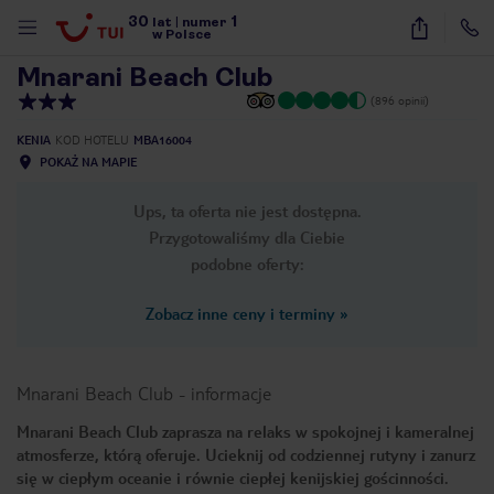
30
1
1
/
40
lat
|
numer
w Polsce
Mnarani Beach Club
(896 opinii)
KENIA
KOD HOTELU
MBA16004
POKAŻ NA MAPIE
Ups, ta oferta nie jest dostępna.
Przygotowaliśmy dla Ciebie
podobne oferty:
Zobacz inne ceny i terminy
»
Mnarani Beach Club
-
informacje
Mnarani Beach Club zaprasza na relaks w spokojnej i kameralnej
atmosferze, którą oferuje. Ucieknij od codziennej rutyny i zanurz
nute
się w ciepłym oceanie i równie ciepłej kenijskiej gościnności.