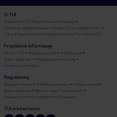
O TUI
Grupa TUI
TUI Poland
Kariera
Kontakt
Gwarancja ubezpieczeniowa
Opieka TUI na wakacjach 24/7
TUI.cz
Dane osobowe
Aplikacja mobilna TUI
Opinie TUI
Przydatne informacje
Podróż z TUI
Wakacje samolotem
Reklamacje
Status reklamacji
Ubezpieczenia
Parkingi
Hotele przy lotniskach
Regulaminy
Regulamin strony
Polityka prywatności
Polityka cookies
Bilety czarterowe
Warunki imprez turystycznych
Standardy ochrony małoletnich
Compliance
TUI w Internecie