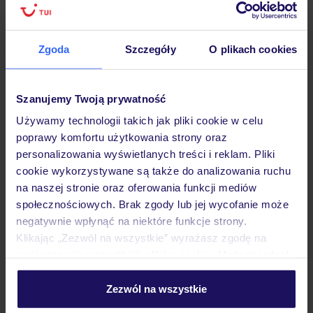
podróży w Polsce
Zgoda
Szczegóły
O plikach cookies
Hotel
Szanujemy Twoją prywatność
Używamy technologii takich jak pliki cookie w celu
poprawy komfortu użytkowania strony oraz
Pokoje
personalizowania wyświetlanych treści i reklam. Pliki
cookie wykorzystywane są także do analizowania ruchu
na naszej stronie oraz oferowania funkcji mediów
Wyżywienie
społecznościowych. Brak zgody lub jej wycofanie może
negatywnie wpłynąć na niektóre funkcje strony.
Klikając „Zezwól na wszystkie” wyrażasz zgodę na
Atrakcje
umieszczenie wszystkich plików cookie. Możesz jednak
personalizować swój wybór wchodząc w zakładkę
„Szczegóły”
Zezwól na wszystkie
Ważne informacje
Szczegółowe informacje o plikach cookie znajdziesz