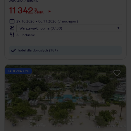
JAMAJKA
NEGRIL
11 342
ZŁ
OSOBA
29.10.2026 - 06.11.2026
(7 noclegów)
Warszawa-Chopina (07:30)
All Inclusive
hotel dla dorosłych (18+)
ZALICZKA 25%