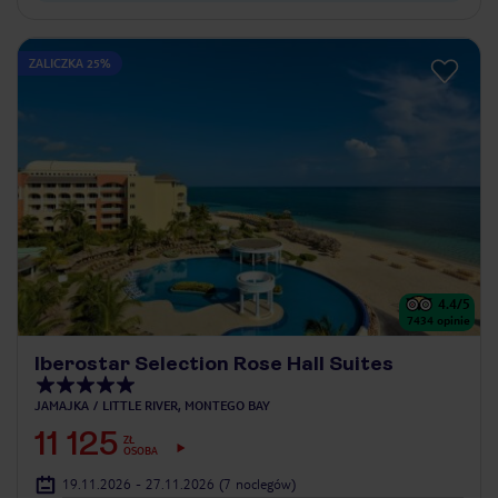
ZALICZKA 25%
4.4
/5
7434
opinie
Iberostar Selection Rose Hall Suites
JAMAJKA
LITTLE RIVER, MONTEGO BAY
11 125
ZŁ
OSOBA
19.11.2026 - 27.11.2026
(7 noclegów)