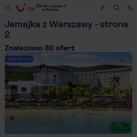
30
1
lat
|
numer
w Polsce
Jamajka z Warszawy - strona
2
Znaleziono 30 ofert
ZALICZKA 25%
4
/5
nute
1136
opinii