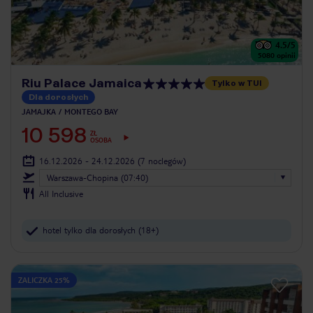
4.5
/5
5080
opinii
Riu Palace Jamaica
Tylko w TUI
Dla dorosłych
JAMAJKA
MONTEGO BAY
10 598
ZŁ
OSOBA
16.12.2026 - 24.12.2026
(7 noclegów)
Warszawa-Chopina (07:40)
All Inclusive
hotel tylko dla dorosłych (18+)
ZALICZKA 25%