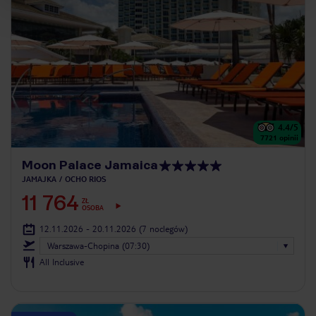
4.4
/5
7721
opinii
Moon Palace Jamaica
JAMAJKA
OCHO RIOS
11 764
ZŁ
OSOBA
12.11.2026 - 20.11.2026
(7 noclegów)
Warszawa-Chopina (07:30)
All Inclusive