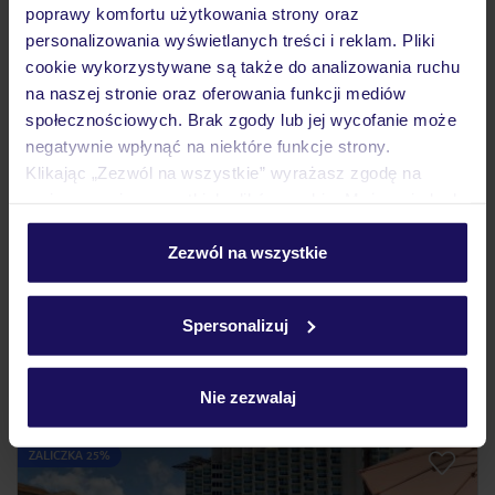
poprawy komfortu użytkowania strony oraz
personalizowania wyświetlanych treści i reklam. Pliki
cookie wykorzystywane są także do analizowania ruchu
na naszej stronie oraz oferowania funkcji mediów
4.6
/5
społecznościowych. Brak zgody lub jej wycofanie może
5391
opinii
negatywnie wpłynąć na niektóre funkcje strony.
Couples Sans Souci
Dla dorosłych
Klikając „Zezwól na wszystkie” wyrażasz zgodę na
JAMAJKA
OCHO RIOS
umieszczenie wszystkich plików cookie. Możesz jednak
11 572
personalizować swój wybór wchodząc w zakładkę
ZŁ
OSOBA
„Szczegóły”
Zezwól na wszystkie
05.11.2026 - 13.11.2026
(7 noclegów)
Szczegółowe informacje o plikach cookie znajdziesz
Warszawa-Chopina (07:30)
w
polityce plików cookies
oraz
polityce prywatności
.
All Inclusive
Spersonalizuj
hotel 18+
Nie zezwalaj
ZALICZKA 25%