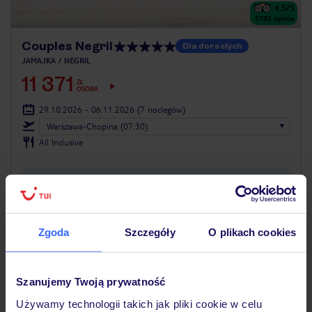
4.5
/5
5782
opinie
Couples Negril
Dla dorosłych
JAMAJKA
NEGRIL
11 371
ZŁ
OSOBA
29.10.2026 - 06.11.2026
(7 noclegów)
Warszawa-Chopina (07:30)
All Inclusive
hotel tylko dla dorosłych (18+)
ZALICZKA 25%
Zgoda
Szczegóły
O plikach cookies
Szanujemy Twoją prywatność
Używamy technologii takich jak pliki cookie w celu