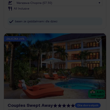
Warszawa-Chopina (07:30)
All Inclusive
basen ze zjeżdżalniami dla dzieci
ZALICZKA 25%
4.4
/5
7990
opinii
Couples Swept Away
Dla dorosłych