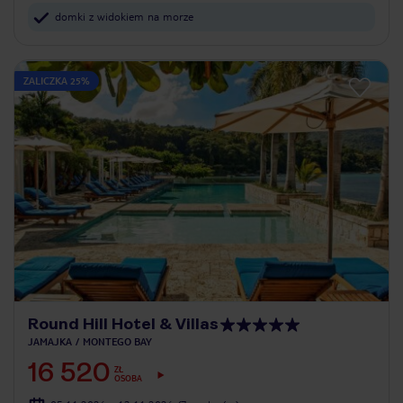
domki z widokiem na morze
ZALICZKA 25%
Round Hill Hotel & Villas
JAMAJKA
MONTEGO BAY
16 520
ZŁ
OSOBA