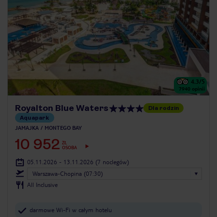
4.3
/5
7940
opinii
Royalton Blue Waters
Dla rodzin
Aquapark
JAMAJKA
MONTEGO BAY
10 952
ZŁ
OSOBA
05.11.2026 - 13.11.2026
(7 noclegów)
Warszawa-Chopina (07:30)
All Inclusive
darmowe Wi-Fi w całym hotelu