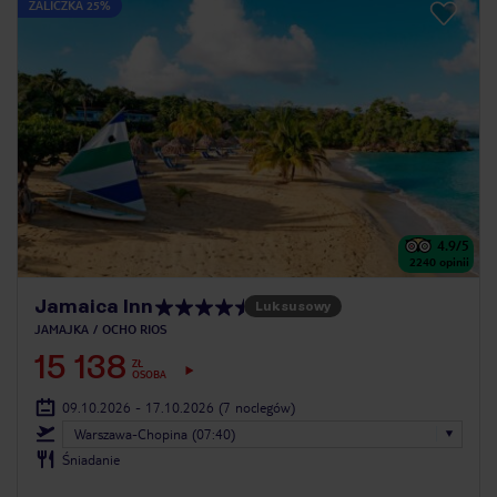
ZALICZKA 25%
4.9
/5
2240
opinii
Jamaica Inn
Luksusowy
JAMAJKA
OCHO RIOS
15 138
ZŁ
OSOBA
09.10.2026 - 17.10.2026
(7 noclegów)
Warszawa-Chopina (07:40)
Śniadanie