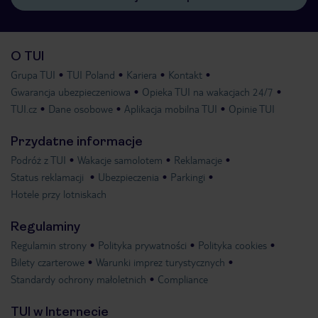
O TUI
Grupa TUI
TUI Poland
Kariera
Kontakt
Gwarancja ubezpieczeniowa
Opieka TUI na wakacjach 24/7
TUI.cz
Dane osobowe
Aplikacja mobilna TUI
Opinie TUI
Przydatne informacje
Podróż z TUI
Wakacje samolotem
Reklamacje
Status reklamacji
Ubezpieczenia
Parkingi
Hotele przy lotniskach
Regulaminy
Regulamin strony
Polityka prywatności
Polityka cookies
Bilety czarterowe
Warunki imprez turystycznych
Standardy ochrony małoletnich
Compliance
TUI w Internecie