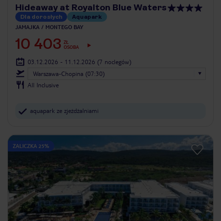
Hideaway at Royalton Blue Waters
Dla dorosłych
Aquapark
JAMAJKA
MONTEGO BAY
10 403
ZŁ
OSOBA
03.12.2026 - 11.12.2026
(7 noclegów)
Warszawa-Chopina (07:30)
All Inclusive
aquapark ze zjeżdżalniami
ZALICZKA 25%