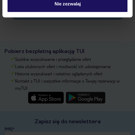
pokładowe/bilety lotnicze?
Nie zezwalaj
Zobacz więcej
Pobierz bezpłatną aplikację TUI
Szybkie wyszukiwanie i przeglądanie ofert
Lista ulubionych ofert i możliwość ich udostępniania
Historia wyszukiwań i ostatnio oglądanych ofert
Kontakt z TUI i wszystkie informacje o Twojej rezerwacji w
myTUI
Zapisz się do newslettera
IMIĘ*