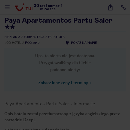
30
1
1
/
19
lat
|
numer
w Polsce
Paya Apartamentos Partu Saler
HISZPANIA
FORMENTERA
ES PUJOLS
KOD HOTELU
FXX12019
POKAŻ NA MAPIE
Ups, ta oferta nie jest dostępna.
Przygotowaliśmy dla Ciebie
podobne oferty:
Zobacz inne ceny i terminy
»
Paya Apartamentos Partu Saler
-
informacje
Opis hotelu został przetłumaczony z języka angielskiego przez
narzędzie DeepL
nute
Najpopularniejsze udogodnienia: