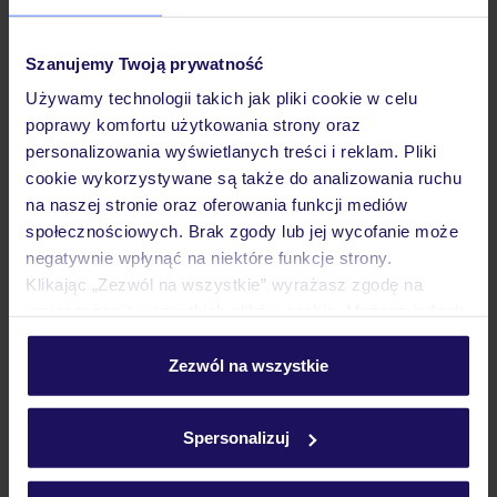
Pokoje
Szanujemy Twoją prywatność
Używamy technologii takich jak pliki cookie w celu
poprawy komfortu użytkowania strony oraz
Wyżywienie
personalizowania wyświetlanych treści i reklam. Pliki
cookie wykorzystywane są także do analizowania ruchu
na naszej stronie oraz oferowania funkcji mediów
Atrakcje
społecznościowych. Brak zgody lub jej wycofanie może
negatywnie wpłynąć na niektóre funkcje strony.
Klikając „Zezwól na wszystkie” wyrażasz zgodę na
Ważne informacje
umieszczenie wszystkich plików cookie. Możesz jednak
personalizować swój wybór wchodząc w zakładkę
„Szczegóły”
Zezwól na wszystkie
Szczegółowe informacje o plikach cookie znajdziesz
Często zadawane pytania
w
polityce plików cookies
oraz
polityce prywatności
.
Jak zmienić uczestników/osobę zgłaszającą?
Spersonalizuj
Czy w Hotelu będzie przedstawiciel TUI?
Na jakiej podstawie i gdzie otrzymam karty