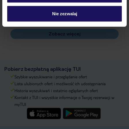
Jak zmienić uczestników/osobę zgłaszającą?
Czy w Hotelu będzie przedstawiciel TUI?
Nie zezwalaj
Na jakiej podstawie i gdzie otrzymam karty
pokładowe/bilety lotnicze?
Zobacz więcej
Pobierz bezpłatną aplikację TUI
Szybkie wyszukiwanie i przeglądanie ofert
Lista ulubionych ofert i możliwość ich udostępniania
Historia wyszukiwań i ostatnio oglądanych ofert
Kontakt z TUI i wszystkie informacje o Twojej rezerwacji w
myTUI