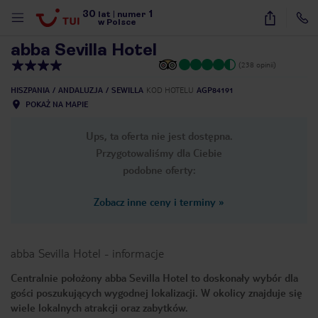
30
1
1
/
39
lat
|
numer
w Polsce
abba Sevilla Hotel
(238 opinii)
HISZPANIA
ANDALUZJA
SEWILLA
KOD HOTELU
AGP84191
POKAŻ NA MAPIE
Ups, ta oferta nie jest dostępna.
Przygotowaliśmy dla Ciebie
podobne oferty:
Zobacz inne ceny i terminy
»
abba Sevilla Hotel
-
informacje
Centralnie położony abba Sevilla Hotel to doskonały wybór dla
gości poszukujących wygodnej lokalizacji. W okolicy znajduje się
nute
wiele lokalnych atrakcji oraz zabytków.