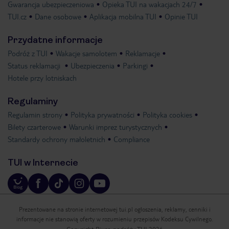
Gwarancja ubezpieczeniowa
Opieka TUI na wakacjach 24/7
TUI.cz
Dane osobowe
Aplikacja mobilna TUI
Opinie TUI
Przydatne informacje
Podróż z TUI
Wakacje samolotem
Reklamacje
Status reklamacji
Ubezpieczenia
Parkingi
Hotele przy lotniskach
Regulaminy
Regulamin strony
Polityka prywatności
Polityka cookies
Bilety czarterowe
Warunki imprez turystycznych
Standardy ochrony małoletnich
Compliance
TUI w Internecie
Prezentowane na stronie internetowej tui.pl ogłoszenia, reklamy, cenniki i
informacje nie stanowią oferty w rozumieniu przepisów Kodeksu Cywilnego.