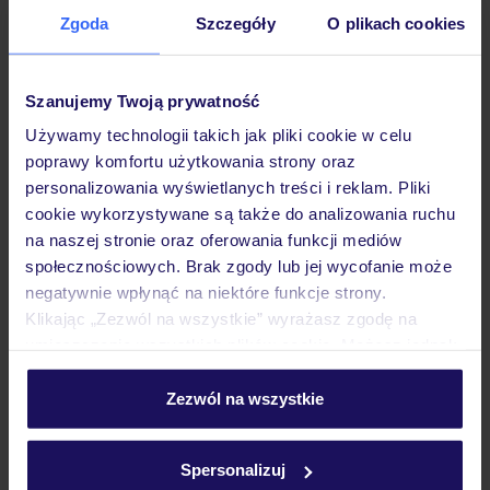
Zgoda
Szczegóły
O plikach cookies
Hotel
Szanujemy Twoją prywatność
Pokoje
Używamy technologii takich jak pliki cookie w celu
poprawy komfortu użytkowania strony oraz
personalizowania wyświetlanych treści i reklam. Pliki
Wyżywienie
cookie wykorzystywane są także do analizowania ruchu
na naszej stronie oraz oferowania funkcji mediów
społecznościowych. Brak zgody lub jej wycofanie może
Atrakcje
negatywnie wpłynąć na niektóre funkcje strony.
Klikając „Zezwól na wszystkie” wyrażasz zgodę na
umieszczenie wszystkich plików cookie. Możesz jednak
Ważne informacje
personalizować swój wybór wchodząc w zakładkę
„Szczegóły”
Zezwól na wszystkie
Szczegółowe informacje o plikach cookie znajdziesz
w
polityce plików cookies
oraz
polityce prywatności
.
Często zadawane pytania
Spersonalizuj