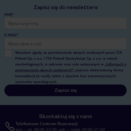
Zapisz się do newslettera
IMIĘ*
E-MAIL*
Wyrażam zgodę na przetwarzanie danych osobowych przez TUI
Poland Sp. z o.o. i TUI Poland Dystrybucja Sp. z o.o. w celach
marketingowych, w zakresie oraz celu wskazanym w
„Informacji o
przetwarzaniu danych osobowych”
, poprzez elektroniczną formę
komunikacji (e-mail), także z użyciem tzw. automatycznych
systemów wywołujących.
Zapisz się
Skontaktuj się z nami
Telefoniczne Centrum Rezerwacji
pon. – pt. 08:00–22:00, sob. – niedz. 09:00–21:00