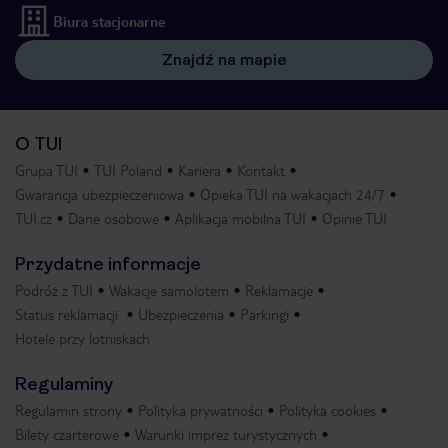
Biura stacjonarne
Znajdź na mapie
O TUI
Grupa TUI
TUI Poland
Kariera
Kontakt
Gwarancja ubezpieczeniowa
Opieka TUI na wakacjach 24/7
TUI.cz
Dane osobowe
Aplikacja mobilna TUI
Opinie TUI
Przydatne informacje
Podróż z TUI
Wakacje samolotem
Reklamacje
Status reklamacji
Ubezpieczenia
Parkingi
Hotele przy lotniskach
Regulaminy
Regulamin strony
Polityka prywatności
Polityka cookies
Bilety czarterowe
Warunki imprez turystycznych