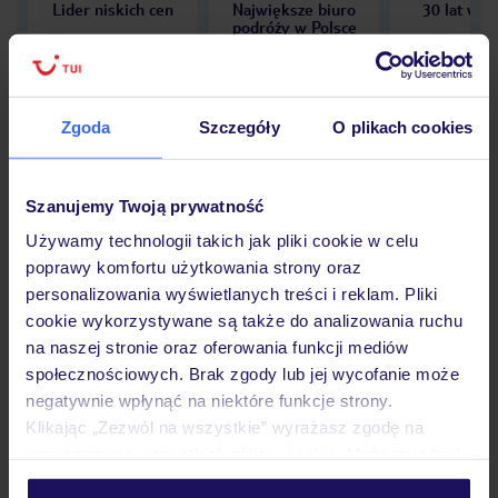
Lider niskich cen
Największe biuro
30 lat w P
podróży w Polsce
Zgoda
Szczegóły
O plikach cookies
Hotel
Szanujemy Twoją prywatność
Używamy technologii takich jak pliki cookie w celu
Opinie
poprawy komfortu użytkowania strony oraz
personalizowania wyświetlanych treści i reklam. Pliki
cookie wykorzystywane są także do analizowania ruchu
Pokoje
na naszej stronie oraz oferowania funkcji mediów
społecznościowych. Brak zgody lub jej wycofanie może
negatywnie wpłynąć na niektóre funkcje strony.
Wyżywienie
Klikając „Zezwól na wszystkie” wyrażasz zgodę na
umieszczenie wszystkich plików cookie. Możesz jednak
personalizować swój wybór wchodząc w zakładkę