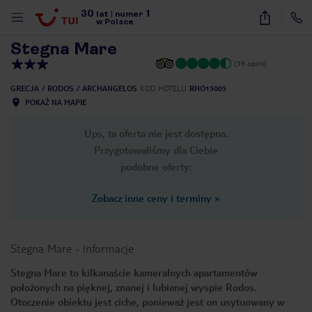
30
1
1
/
13
lat
|
numer
w Polsce
Stegna Mare
(39 opinii)
GRECJA
RODOS
ARCHANGELOS
KOD HOTELU
RHO15005
POKAŻ NA MAPIE
Ups, ta oferta nie jest dostępna.
Przygotowaliśmy dla Ciebie
podobne oferty:
Zobacz inne ceny i terminy
»
Stegna Mare
-
informacje
Stegna Mare to kilkanaście kameralnych apartamentów
położonych na pięknej, znanej i lubianej wyspie Rodos.
nute
Otoczenie obiektu jest ciche, ponieważ jest on usytuowany w