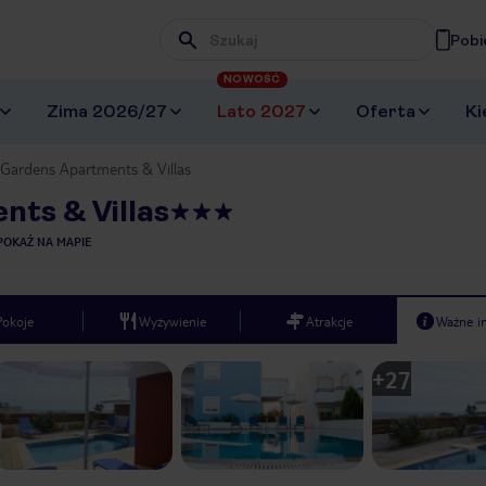
Pobi
Wpisz frazę, której szukasz
NOWOŚĆ
Zima 2026/27
Lato 2027
Oferta
Ki
Gardens Apartments & Villas
ts & Villas
POKAŻ NA MAPIE
Pokoje
Wyżywienie
Atrakcje
Ważne i
+
27