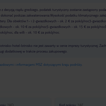
 z decyzją rządu greckiego, podatek turystyczny zostanie zastąpiony pod
y dokonać podczas zakwaterowania.Wysokość podatku klimatycznego zale
watery. Dla obiektów:1- i 2-gwiazdkowych - ok. 2 € za pokój/noc3-gwiazdk
zdkowych - ok. 10 € za pokój/noc5-gwiazdkowych - ok. 15 € za pokój/noc
kój/noc, dla willi - ok. 10 € za pokój/noc.
e lotnisko-hotel-lotnisko nie jest zawarty w cenie imprezy turystycznej. Za
ługi dodatkowej w trakcie procesu zakupowego.
jazdowymi i informacjami MSZ dotyczącymi kraju podróży
.
koju
:
7AD
Kod pokoju
:
7AE