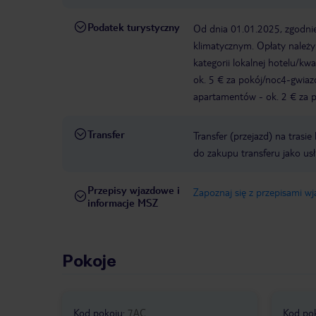
Podatek turystyczny
Od dnia 01.01.2025, zgodnie
klimatycznym. Opłaty należ
kategorii lokalnej hotelu/k
ok. 5 € za pokój/noc4-gwia
apartamentów - ok. 2 € za po
Transfer
Transfer (przejazd) na trasi
do zakupu transferu jako us
Przepisy wjazdowe i
Zapoznaj się z przepisami w
informacje MSZ
Pokoje
Kod pokoju
:
7AC
Kod po