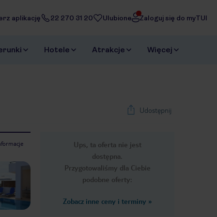
erz aplikację
22 270 31 20
Ulubione
Zaloguj się do myTUI
erunki
Hotele
Atrakcje
Więcej
Udostępnij
nformacje
Ups, ta oferta nie jest
1
/
33
dostępna.
Next slide
Przygotowaliśmy dla Ciebie
podobne oferty:
Zobacz inne ceny i terminy
»