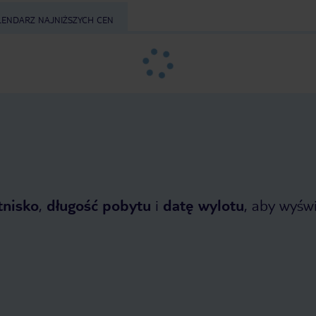
LENDARZ NAJNIŻSZYCH CEN
tnisko
,
długość pobytu
i
datę wylotu
, aby wyświe