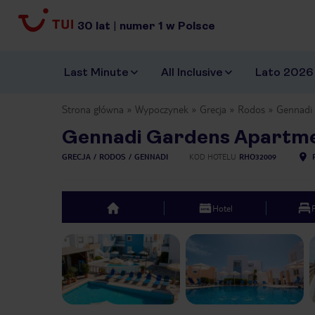
30
lat
|
numer
1
w Polsce
Last Minute
All Inclusive
Lato 2026
Strona główna
Wypoczynek
Grecja
Rodos
Gennadi 
Gennadi Gardens Apartmen
GRECJA
RODOS
GENNADI
KOD HOTELU
RHO32009
Hotel
top
Previous slide