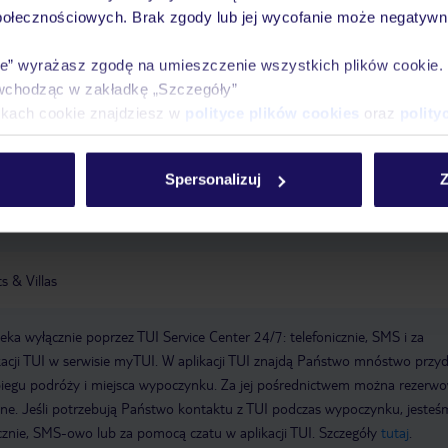
serwowane są orzeźwiające napoje. Goście mają do wyboru różne opcje
połecznościowych. Brak zgody lub jej wycofanie może negatywni
ng, kajakarstwo, nurkowanie i siłownię.
kajakarstwo
szkoła
siłownia
ie” wyrażasz zgodę na umieszczenie wszystkich plików cookie
wchodząc w zakładkę „Szczegóły”
ikach cookie znajdziesz w
polityce plików cookies
oraz
polity
 14:00:00
Wymeldowanie do: 12:00:00
Ogród: bezpłatny
Sejf
telu
Taras słoneczny
Łączna liczba pięter: 2
Łączna liczba pokoi:
arasole przy basenie, leżaki przy basenie
Metody płatności: Mastercard,
Spersonalizuj
Z
 & Villas
a wyłącznie poprzez TUI Service Center 24/7: telefonicznie, SMS i za
acji TUI w serwisie myTUI. W aplikacji TUI znajdą Państwo mnóstwo przy
biegu podróży i miejsca wypoczynku. Za jej pośrednictwem można rezerw
wne. Jeśli potrzebują Państwo kontaktu z TUI podczas wypoczynku, jeste
icznie, SMS-owo lub za pomocą czatu w aplikacji TUI. Szczegóły
tutaj
.