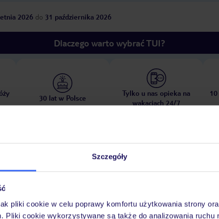
etnia 2026
do
31 października 2026
Dlaczego warto wybrać TUI?
óży
Tylko u nas opieka na
10
30 lat w Polsce
wakacjach 24/7
Pokoje
Wyżywienie
Atrakcje
Ważne i
Szczegóły
ść
jak pliki cookie w celu poprawy komfortu użytkowania strony or
iającą kąpiel. Na tarasie słonecznym dostępne są leżaki i parasole. W bar
m. Pliki cookie wykorzystywane są także do analizowania ruchu 