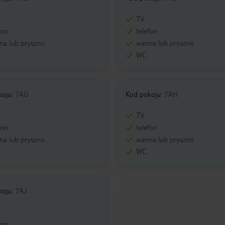
TV
fon
telefon
a lub prysznic
wanna lub prysznic
WC
koju
:
7AG
Kod pokoju
:
7AH
TV
fon
telefon
a lub prysznic
wanna lub prysznic
WC
koju
:
7AJ
fon