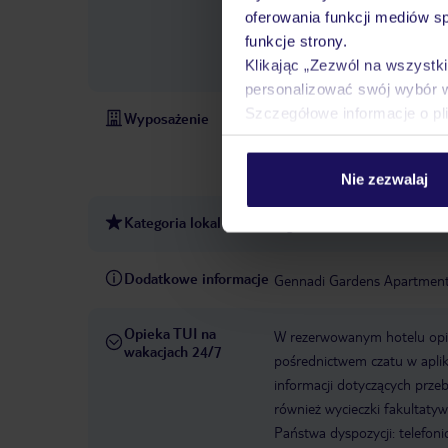
przekąskowym przy basenie 
oferowania funkcji mediów s
rekreacyjne, w tym windsurfi
funkcje strony.
nurkowania
windsurfing
Klikając „Zezwól na wszystk
personalizować swój wybór 
Szczegółowe informacje o pl
Wyposażenie
Parking
Zameldowanie od:
hotelowy
WLAN/WiFi w ho
16
Baseny:Basen odkryty, p
Nie zezwalaj
Kategoria lokalna
3 gwiazdki
Dodatkowe informacje
Gennadi Gardens Apartments
Opieka TUI na
W rezerwowanym hotelu opiek
wakacjach 24/7
pośrednictwem czatu w aplik
informacji dotyczących prze
również wycieczki fakultaty
Państwa dyspozycji: telefon