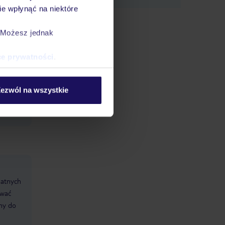
e wpłynąć na niektóre
. Możesz jednak
ce prywatności
.
 Visa
ezwól na wszystkie
datnych
ować
śmy do