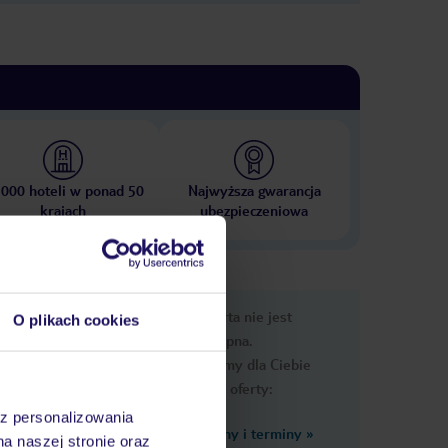
 000 hoteli w ponad 50
Najwyższa gwarancja
krajach
ubezpieczeniowa
nformacje
Ups, ta oferta nie jest
O plikach cookies
dostępna.
Przygotowaliśmy dla Ciebie
podobne oferty:
az personalizowania
Zobacz inne ceny i terminy
»
ze
na naszej stronie oraz