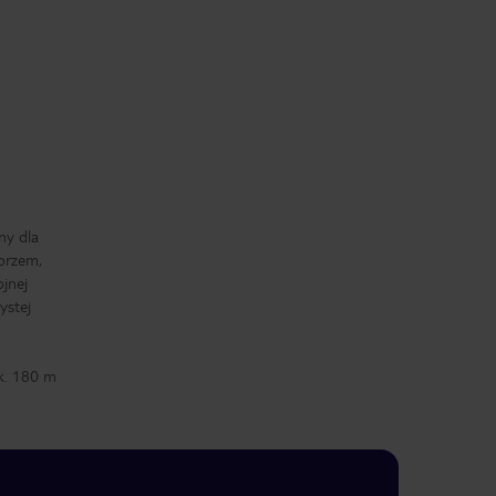
ny dla
orzem,
ojnej
ystej
k. 180 m