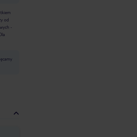
atkiem
ży od
owych -
Dla
chęcamy