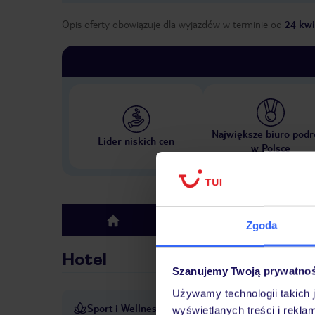
Opis oferty obowiązuje dla wyjazdów w terminie
od
24 kwi
Największe biuro podr
Lider niskich cen
w Polsce
Hotel
top
Zgoda
Hotel
Szanujemy Twoją prywatno
Używamy technologii takich 
Sport i Wellness
Odkryty basen oferuje orzeźw
wyświetlanych treści i rekla