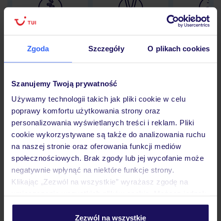
Lider niskich cen
Największe biuro
30 lat w P
podróży w Polsce
Zgoda
Szczegóły
O plikach cookies
Szanujemy Twoją prywatność
Hotel
Używamy technologii takich jak pliki cookie w celu
poprawy komfortu użytkowania strony oraz
personalizowania wyświetlanych treści i reklam. Pliki
Pokoje
cookie wykorzystywane są także do analizowania ruchu
na naszej stronie oraz oferowania funkcji mediów
społecznościowych. Brak zgody lub jej wycofanie może
Wyżywienie
negatywnie wpłynąć na niektóre funkcje strony.
Klikając „Zezwól na wszystkie” wyrażasz zgodę na
umieszczenie wszystkich plików cookie. Możesz jednak
personalizować swój wybór wchodząc w zakładkę
Atrakcje
„Szczegóły”
Zezwól na wszystkie