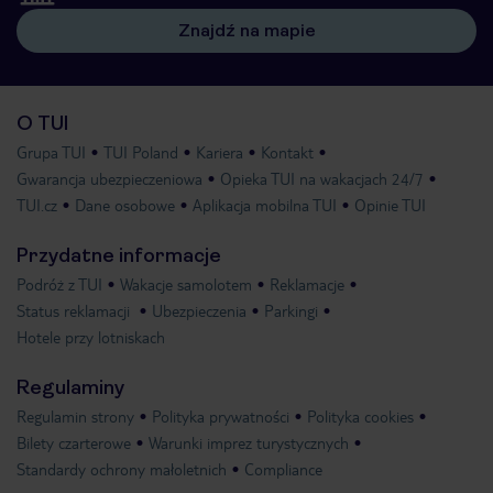
Znajdź na mapie
O TUI
Grupa TUI
TUI Poland
Kariera
Kontakt
Gwarancja ubezpieczeniowa
Opieka TUI na wakacjach 24/7
TUI.cz
Dane osobowe
Aplikacja mobilna TUI
Opinie TUI
Przydatne informacje
Podróż z TUI
Wakacje samolotem
Reklamacje
Status reklamacji
Ubezpieczenia
Parkingi
Hotele przy lotniskach
Regulaminy
Regulamin strony
Polityka prywatności
Polityka cookies
Bilety czarterowe
Warunki imprez turystycznych
Standardy ochrony małoletnich
Compliance