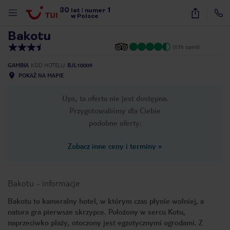
30
1
1
/
11
lat
|
numer
w Polsce
Bakotu
(636 opinii)
GAMBIA
KOD HOTELU
BJL10009
POKAŻ NA MAPIE
Ups, ta oferta nie jest dostępna.
Przygotowaliśmy dla Ciebie
podobne oferty:
Zobacz inne ceny i terminy
»
Bakotu
-
informacje
Bakotu to kameralny hotel, w którym czas płynie wolniej, a
natura gra pierwsze skrzypce. Położony w sercu Kotu,
nute
naprzeciwko plaży, otoczony jest egzotycznymi ogrodami. Z