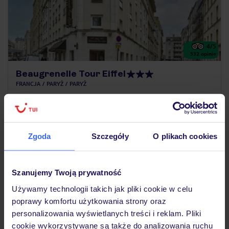
4
/5
532
opinie
Beaugrenelle Tour Eiffel
FRANCJA
PARYŻ
PARYŻ
5 410
ZŁ
OSOBA
24.08.2026 - 30.08.2026
(6 noclegów)
Kraków (12:15)
Zgoda
Szczegóły
O plikach cookies
Bez wyżywienia
Szanujemy Twoją prywatność
ZALICZKA 25%
Używamy technologii takich jak pliki cookie w celu
poprawy komfortu użytkowania strony oraz
personalizowania wyświetlanych treści i reklam. Pliki
cookie wykorzystywane są także do analizowania ruchu