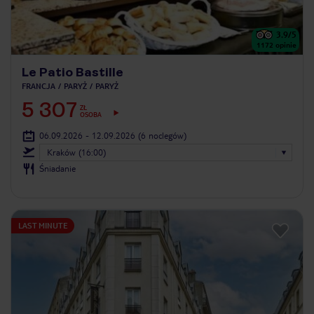
3.9
/5
1172
opinie
Le Patio Bastille
FRANCJA
PARYŻ
PARYŻ
5 307
ZŁ
OSOBA
06.09.2026 - 12.09.2026
(6 noclegów)
Kraków (16:00)
Śniadanie
LAST MINUTE