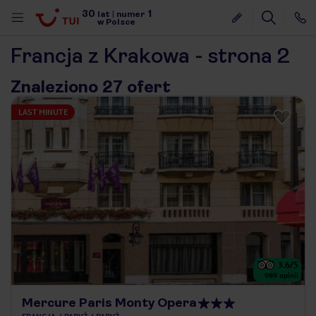
30
1
lat
|
numer
w Polsce
Francja z Krakowa - strona 2
Znaleziono 27 ofert
LAST MINUTE
3.6
/5
989
opinii
nute
Mercure Paris Monty Opera