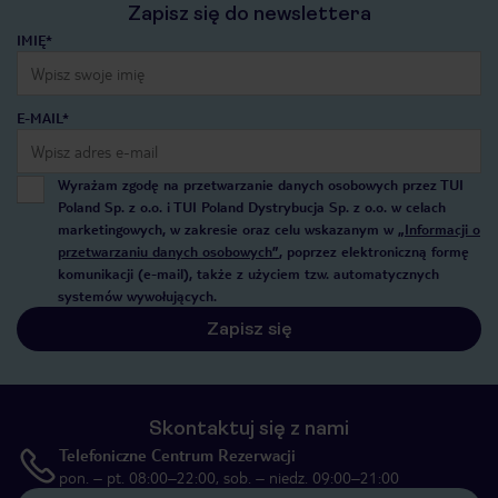
Zapisz się do newslettera
IMIĘ*
E-MAIL*
Wyrażam zgodę na przetwarzanie danych osobowych przez TUI
Poland Sp. z o.o. i TUI Poland Dystrybucja Sp. z o.o. w celach
marketingowych, w zakresie oraz celu wskazanym w
„Informacji o
przetwarzaniu danych osobowych”
, poprzez elektroniczną formę
komunikacji (e-mail), także z użyciem tzw. automatycznych
systemów wywołujących.
Zapisz się
Skontaktuj się z nami
Telefoniczne Centrum Rezerwacji
pon. – pt. 08:00–22:00, sob. – niedz. 09:00–21:00