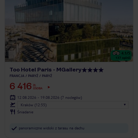
4.1
/5
137
opinii
Too Hotel Paris - MGallery
FRANCJA
PARYŻ
PARYŻ
6 416
ZŁ
OSOBA
12.08.2026 - 19.08.2026
(7 noclegów)
Kraków (12:55)
Śniadanie
panoramiczne widoki z tarasu na dachu