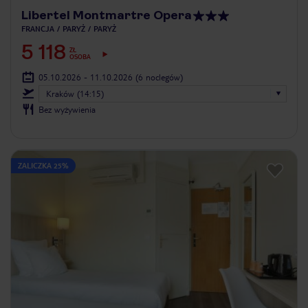
Libertel Montmartre Opera
FRANCJA
PARYŻ
PARYŻ
5 118
ZŁ
OSOBA
05.10.2026 - 11.10.2026
(6 noclegów)
Kraków (14:15)
Bez wyżywienia
ZALICZKA 25%