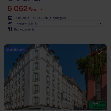
FRANCJA
PARYŻ
PARYŻ
5 052
ZŁ
OSOBA
17.08.2026 - 23.08.2026
(6 noclegów)
Kraków (12:15)
Bez wyżywienia
ZALICZKA 25%
4
/5
835
opinii