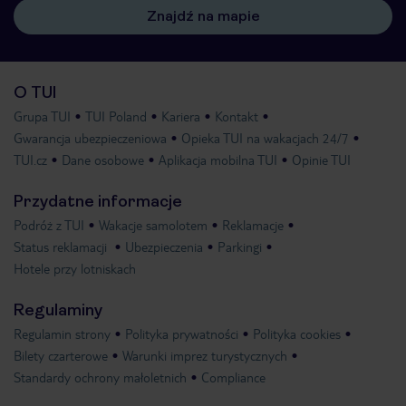
Znajdź na mapie
O TUI
Grupa TUI
TUI Poland
Kariera
Kontakt
Gwarancja ubezpieczeniowa
Opieka TUI na wakacjach 24/7
TUI.cz
Dane osobowe
Aplikacja mobilna TUI
Opinie TUI
Przydatne informacje
Podróż z TUI
Wakacje samolotem
Reklamacje
Status reklamacji
Ubezpieczenia
Parkingi
Hotele przy lotniskach
Regulaminy
Regulamin strony
Polityka prywatności
Polityka cookies
Bilety czarterowe
Warunki imprez turystycznych
Standardy ochrony małoletnich
Compliance