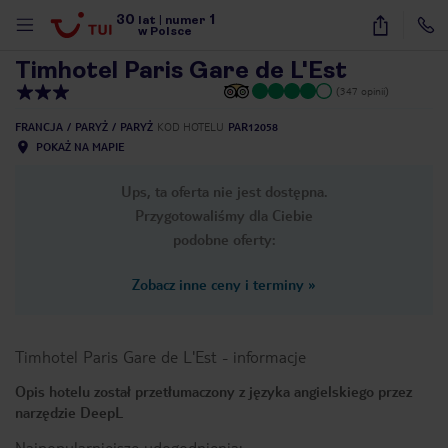
30
1
1
/
20
lat
|
numer
w Polsce
Timhotel Paris Gare de L'Est
(347 opinii)
FRANCJA
PARYŻ
PARYŻ
KOD HOTELU
PAR12058
POKAŻ NA MAPIE
Ups, ta oferta nie jest dostępna.
Przygotowaliśmy dla Ciebie
podobne oferty:
Zobacz inne ceny i terminy
»
Timhotel Paris Gare de L'Est
-
informacje
Opis hotelu został przetłumaczony z języka angielskiego przez
narzędzie DeepL
nute
Najpopularniejsze udogodnienia: