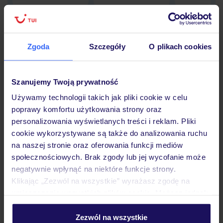
Zgoda
Szczegóły
O plikach cookies
Hotel
Szanujemy Twoją prywatność
Opinie
Używamy technologii takich jak pliki cookie w celu
poprawy komfortu użytkowania strony oraz
personalizowania wyświetlanych treści i reklam. Pliki
Pokoje
cookie wykorzystywane są także do analizowania ruchu
na naszej stronie oraz oferowania funkcji mediów
społecznościowych. Brak zgody lub jej wycofanie może
Wyżywienie
negatywnie wpłynąć na niektóre funkcje strony.
Klikając „Zezwól na wszystkie” wyrażasz zgodę na
umieszczenie wszystkich plików cookie. Możesz jednak
Atrakcje
personalizować swój wybór wchodząc w zakładkę
„Szczegóły”
Zezwól na wszystkie