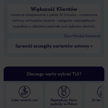
Większość Klientów
rozszerza ubezpieczenia o pakiet All Inclusive - rozszerzenie
ochrony od kosztów leczenia i następstw nieszczęśliwych
wypadków o zdarzenia zaistniałe pod wpływem alkoholu
Dane Mondial Assistance
Sprawdź szczegóły wariantów ochrony
»
Dlaczego warto wybrać TUI?
Lider niskich cen
Największe biuro
30 lat w P
podróży w Polsce