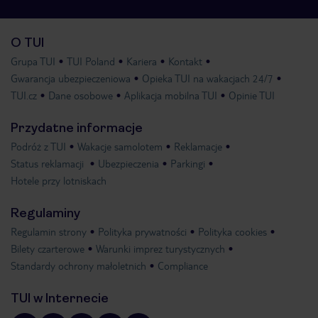
O TUI
Grupa TUI
TUI Poland
Kariera
Kontakt
Gwarancja ubezpieczeniowa
Opieka TUI na wakacjach 24/7
TUI.cz
Dane osobowe
Aplikacja mobilna TUI
Opinie TUI
Przydatne informacje
Podróż z TUI
Wakacje samolotem
Reklamacje
Status reklamacji
Ubezpieczenia
Parkingi
Hotele przy lotniskach
Regulaminy
Regulamin strony
Polityka prywatności
Polityka cookies
Bilety czarterowe
Warunki imprez turystycznych
Standardy ochrony małoletnich
Compliance
TUI w Internecie