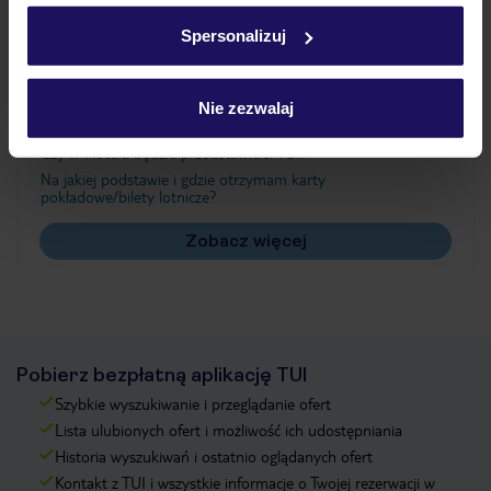
w
polityce plików cookies
oraz
polityce prywatności
.
Spersonalizuj
Często zadawane pytania
Nie zezwalaj
Jak zmienić uczestników/osobę zgłaszającą?
Czy w Hotelu będzie przedstawiciel TUI?
Na jakiej podstawie i gdzie otrzymam karty
pokładowe/bilety lotnicze?
Zobacz więcej
Pobierz bezpłatną aplikację TUI
Szybkie wyszukiwanie i przeglądanie ofert
Lista ulubionych ofert i możliwość ich udostępniania
Historia wyszukiwań i ostatnio oglądanych ofert
Kontakt z TUI i wszystkie informacje o Twojej rezerwacji w