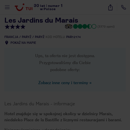
30
1
1
/
10
lat
|
numer
w Polsce
Les Jardins du Marais
(3370 opinii)
FRANCJA
PARYŻ
PARYŻ
KOD HOTELU
PAR12174
POKAŻ NA MAPIE
Ups, ta oferta nie jest dostępna.
Przygotowaliśmy dla Ciebie
podobne oferty:
Zobacz inne ceny i terminy
»
Les Jardins du Marais
-
informacje
Hotel znajduje się w spokojnej okolicy w dzielnicy Marais,
niedaleko Place de la Bastille z licznymi restauracjami i barami.
nute
Najpopularniejsze udogodnienia: