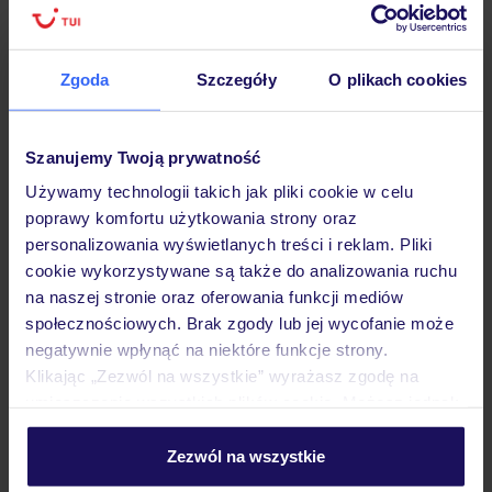
Hotel
Zgoda
Szczegóły
O plikach cookies
Opinie
Szanujemy Twoją prywatność
Używamy technologii takich jak pliki cookie w celu
poprawy komfortu użytkowania strony oraz
Pokoje
personalizowania wyświetlanych treści i reklam. Pliki
cookie wykorzystywane są także do analizowania ruchu
na naszej stronie oraz oferowania funkcji mediów
Wyżywienie
społecznościowych. Brak zgody lub jej wycofanie może
negatywnie wpłynąć na niektóre funkcje strony.
Klikając „Zezwól na wszystkie” wyrażasz zgodę na
Atrakcje
umieszczenie wszystkich plików cookie. Możesz jednak
personalizować swój wybór wchodząc w zakładkę
„Szczegóły”
Zezwól na wszystkie
Szczegółowe informacje o plikach cookie znajdziesz
Ważne informacje