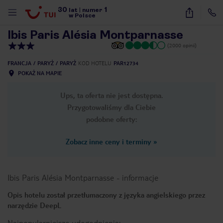
30
1
1
/
40
lat
|
numer
w Polsce
Ibis Paris Alésia Montparnasse
(2000 opinii)
FRANCJA
PARYŻ
PARYŻ
KOD HOTELU
PAR12734
POKAŻ NA MAPIE
Ups, ta oferta nie jest dostępna.
Przygotowaliśmy dla Ciebie
podobne oferty:
Zobacz inne ceny i terminy
»
Ibis Paris Alésia Montparnasse
-
informacje
Opis hotelu został przetłumaczony z języka angielskiego przez
narzędzie DeepL
nute
Najpopularniejsze udogodnienia: