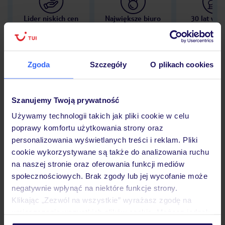
Lider niskich cen
Największe biuro
30 lat w P
podróży w Polsce
Zgoda
Szczegóły
O plikach cookies
Hotel
Szanujemy Twoją prywatność
Używamy technologii takich jak pliki cookie w celu
poprawy komfortu użytkowania strony oraz
Opinie
personalizowania wyświetlanych treści i reklam. Pliki
cookie wykorzystywane są także do analizowania ruchu
na naszej stronie oraz oferowania funkcji mediów
Pokoje
społecznościowych. Brak zgody lub jej wycofanie może
negatywnie wpłynąć na niektóre funkcje strony.
Klikając „Zezwól na wszystkie” wyrażasz zgodę na
Wyżywienie
umieszczenie wszystkich plików cookie. Możesz jednak
personalizować swój wybór wchodząc w zakładkę