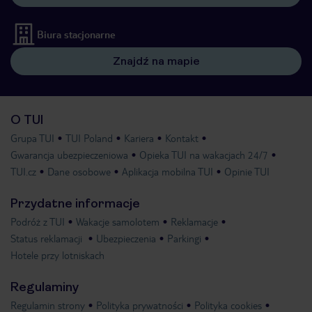
Biura stacjonarne
Znajdź na mapie
O TUI
Grupa TUI
TUI Poland
Kariera
Kontakt
Gwarancja ubezpieczeniowa
Opieka TUI na wakacjach 24/7
TUI.cz
Dane osobowe
Aplikacja mobilna TUI
Opinie TUI
Przydatne informacje
Podróż z TUI
Wakacje samolotem
Reklamacje
Status reklamacji
Ubezpieczenia
Parkingi
Hotele przy lotniskach
Regulaminy
Regulamin strony
Polityka prywatności
Polityka cookies