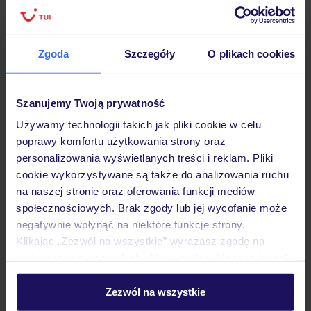
Lider niskich cen
Największe biuro
30 lat w P
podróży w Polsce
Zgoda
Szczegóły
O plikach cookies
Szanujemy Twoją prywatność
Hotel
Używamy technologii takich jak pliki cookie w celu
poprawy komfortu użytkowania strony oraz
Pokoje
personalizowania wyświetlanych treści i reklam. Pliki
cookie wykorzystywane są także do analizowania ruchu
na naszej stronie oraz oferowania funkcji mediów
społecznościowych. Brak zgody lub jej wycofanie może
Wyżywienie
negatywnie wpłynąć na niektóre funkcje strony.
Klikając „Zezwól na wszystkie” wyrażasz zgodę na
umieszczenie wszystkich plików cookie. Możesz jednak
Atrakcje
personalizować swój wybór wchodząc w zakładkę
„Szczegóły”
Zezwól na wszystkie
Szczegółowe informacje o plikach cookie znajdziesz