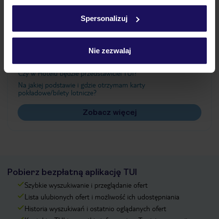
Ważne informacje
w
polityce plików cookies
oraz
polityce prywatności
.
Spersonalizuj
Często zadawane pytania
Nie zezwalaj
Jak zmienić uczestników/osobę zgłaszającą?
Czy w Hotelu będzie przedstawiciel TUI?
Na jakiej podstawie i gdzie otrzymam karty
pokładowe/bilety lotnicze?
Zobacz więcej
Pobierz bezpłatną aplikację TUI
Szybkie wyszukiwanie i przeglądanie ofert
Lista ulubionych ofert i możliwość ich udostępniania
Historia wyszukiwań i ostatnio oglądanych ofert