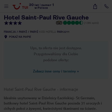
30
1
1
/
16
lat
|
numer
w Polsce
Hotel Saint-Paul Rive Gauche
(1286 opinii)
FRANCJA
PARYŻ
PARYŻ
KOD HOTELU
PAR12211
POKAŻ NA MAPIE
Ups, ta oferta nie jest dostępna.
Przygotowaliśmy dla Ciebie
podobne oferty:
Zobacz inne ceny i terminy
»
Hotel Saint-Paul Rive Gauche
-
informacje
Idealnie usytuowany w Dzielnicy Łacińskiej- St Germain,
butikowy hotel Saint-Paul Rive Gauche posiada 31 uroczych i
nute
cichych pokoi z żywymi, kwiecistymi tkaninami na ścianie.