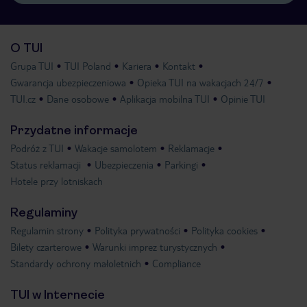
O TUI
Grupa TUI
TUI Poland
Kariera
Kontakt
Gwarancja ubezpieczeniowa
Opieka TUI na wakacjach 24/7
TUI.cz
Dane osobowe
Aplikacja mobilna TUI
Opinie TUI
Przydatne informacje
Podróż z TUI
Wakacje samolotem
Reklamacje
Status reklamacji
Ubezpieczenia
Parkingi
Hotele przy lotniskach
Regulaminy
Regulamin strony
Polityka prywatności
Polityka cookies
Bilety czarterowe
Warunki imprez turystycznych
Standardy ochrony małoletnich
Compliance
TUI w Internecie