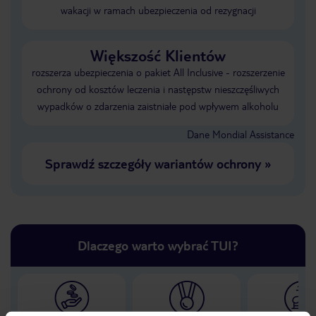
wakacji w ramach ubezpieczenia od rezygnacji
Większość Klientów
rozszerza ubezpieczenia o pakiet All Inclusive - rozszerzenie
ochrony od kosztów leczenia i następstw nieszczęśliwych
wypadków o zdarzenia zaistniałe pod wpływem alkoholu
Dane Mondial Assistance
Sprawdź szczegóły wariantów ochrony
»
Dlaczego warto wybrać TUI?