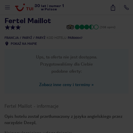
30
1
1
/
21
lat
|
numer
w Polsce
Fertel Maillot
(308 opinii)
FRANCJA
PARYŻ
PARYŻ
KOD HOTELU
PAR00047
POKAŻ NA MAPIE
Ups, ta oferta nie jest dostępna.
Przygotowaliśmy dla Ciebie
podobne oferty:
Zobacz inne ceny i terminy
»
Fertel Maillot
-
informacje
Opis hotelu został przetłumaczony z języka angielskiego przez
narzędzie DeepL
nute
Najpopularniejsze udogodnienia: