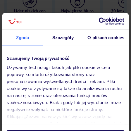
Lider niskich cen
Największe biuro
30 lat w P
podróży w Polsce
Zgoda
Szczegóły
O plikach cookies
Hotel
Szanujemy Twoją prywatność
Używamy technologii takich jak pliki cookie w celu
poprawy komfortu użytkowania strony oraz
Opinie
personalizowania wyświetlanych treści i reklam. Pliki
cookie wykorzystywane są także do analizowania ruchu
na naszej stronie oraz oferowania funkcji mediów
Pokoje
społecznościowych. Brak zgody lub jej wycofanie może
negatywnie wpłynąć na niektóre funkcje strony.
Klikając „Zezwól na wszystkie” wyrażasz zgodę na
Wyżywienie
umieszczenie wszystkich plików cookie. Możesz jednak
personalizować swój wybór wchodząc w zakładkę