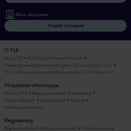
Biura stacjonarne
Znajdź na mapie
O TUI
Grupa TUI
TUI Poland
Kariera
Kontakt
Gwarancja ubezpieczeniowa
Opieka TUI na wakacjach 24/7
TUI.cz
Dane osobowe
Aplikacja mobilna TUI
Opinie TUI
Przydatne informacje
Podróż z TUI
Wakacje samolotem
Reklamacje
Status reklamacji
Ubezpieczenia
Parkingi
Hotele przy lotniskach
Regulaminy
Regulamin strony
Polityka prywatności
Polityka cookies