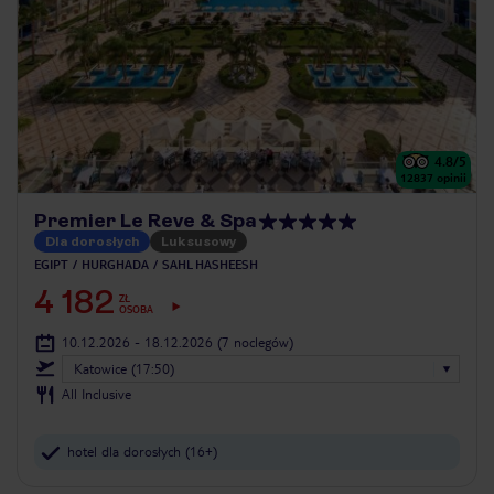
4.8
/5
12837
opinii
Premier Le Reve & Spa
Dla dorosłych
Luksusowy
EGIPT
HURGHADA
SAHL HASHEESH
4 182
ZŁ
OSOBA
10.12.2026 - 18.12.2026
(7 noclegów)
Katowice (17:50)
All Inclusive
hotel dla dorosłych (16+)