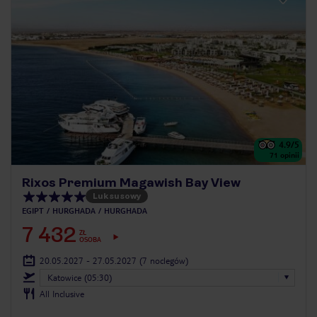
4.9
/5
71
opinii
Rixos Premium Magawish Bay View
Luksusowy
EGIPT
HURGHADA
HURGHADA
7 432
ZŁ
OSOBA
20.05.2027 - 27.05.2027
(7 noclegów)
Katowice (05:30)
All Inclusive