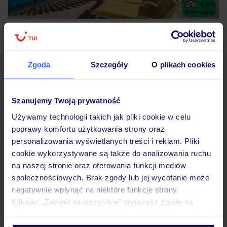
4.5
/5
5154
opinie
JAZ Royal Palmariva
EGIPT
HURGHADA
MAKADI BAY
4 206
ZŁ
OSOBA
Zgoda
Szczegóły
O plikach cookies
27.05.2027 - 03.06.2027
(7 noclegów)
Poznań (15:35)
Szanujemy Twoją prywatność
All Inclusive
Używamy technologii takich jak pliki cookie w celu
hotel polecany rodzinom z dziećmi
poprawy komfortu użytkowania strony oraz
personalizowania wyświetlanych treści i reklam. Pliki
cookie wykorzystywane są także do analizowania ruchu
25% ZALICZKI LATO 2026
na naszej stronie oraz oferowania funkcji mediów
społecznościowych. Brak zgody lub jej wycofanie może
negatywnie wpłynąć na niektóre funkcje strony.
Klikając „Zezwól na wszystkie” wyrażasz zgodę na
umieszczenie wszystkich plików cookie. Możesz jednak
personalizować swój wybór wchodząc w zakładkę