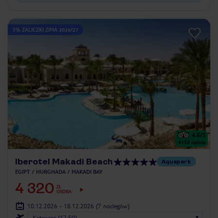
5% ZALICZKI ZIMA 2026/27
4.8
/5
4132
opinie
Iberotel Makadi Beach
Aquapark
EGIPT
HURGHADA
MAKADI BAY
4 320
ZŁ
OSOBA
10.12.2026 - 18.12.2026
(7 noclegów)
Katowice (17:50)