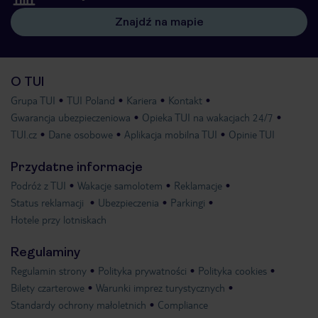
Znajdź na mapie
O TUI
Grupa TUI
TUI Poland
Kariera
Kontakt
Gwarancja ubezpieczeniowa
Opieka TUI na wakacjach 24/7
TUI.cz
Dane osobowe
Aplikacja mobilna TUI
Opinie TUI
Przydatne informacje
Podróż z TUI
Wakacje samolotem
Reklamacje
Status reklamacji
Ubezpieczenia
Parkingi
Hotele przy lotniskach
Regulaminy
Regulamin strony
Polityka prywatności
Polityka cookies
Bilety czarterowe
Warunki imprez turystycznych
Standardy ochrony małoletnich
Compliance