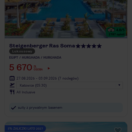
4.8
/5
2787
opinii
Steigenberger Ras Soma
Luksusowy
EGIPT
HURGHADA
HURGHADA
5 670
ZŁ
OSOBA
27.08.2026 - 03.09.2026
(7 noclegów)
Katowice (05:30)
All Inclusive
suity z prywatnym basenem
5% ZALICZKI LATO 2027