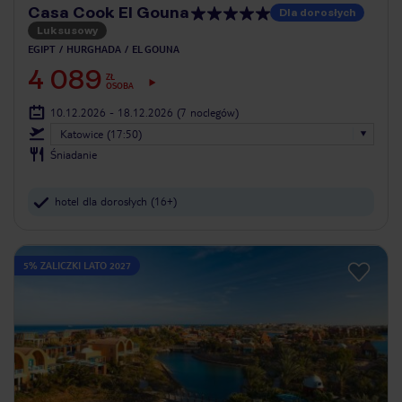
Casa Cook El Gouna
Dla dorosłych
Luksusowy
EGIPT
HURGHADA
EL GOUNA
4 089
ZŁ
OSOBA
10.12.2026 - 18.12.2026
(7 noclegów)
Katowice (17:50)
Śniadanie
hotel dla dorosłych (16+)
5% ZALICZKI LATO 2027