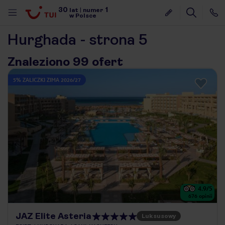
30
1
lat
|
numer
w Polsce
Hurghada - strona 5
Znaleziono 99 ofert
5% ZALICZKI ZIMA 2026/27
4.9
/5
676
opinii
nute
JAZ Elite Asteria
Luksusowy