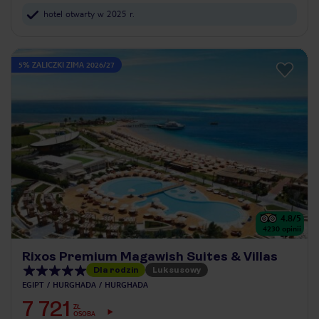
hotel otwarty w 2025 r.
5% ZALICZKI ZIMA 2026/27
4.8
/5
4230
opinii
Rixos Premium Magawish Suites & Villas
Dla rodzin
Luksusowy
EGIPT
HURGHADA
HURGHADA
7 721
ZŁ
OSOBA