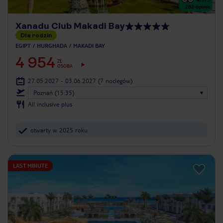
282
opinie
Xanadu Club Makadi Bay
Dla rodzin
EGIPT
HURGHADA
MAKADI BAY
4 954
ZŁ
OSOBA
27.05.2027 - 03.06.2027
(7 noclegów)
Poznań (15:35)
All inclusive plus
otwarty w 2025 roku
LAST MINUTE