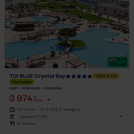
4.7
/5
9637
opinii
TUI BLUE Crystal Bay
Tylko w TUI
Dla rodzin
EGIPT
HURGHADA
HURGHADA
3 974
ZŁ
OSOBA
10.12.2026 - 18.12.2026
(7 noclegów)
Katowice (17:50)
All Inclusive