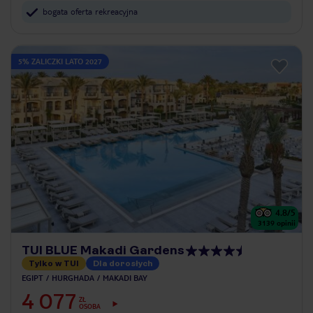
bogata oferta rekreacyjna
5% ZALICZKI LATO 2027
4.8
/5
3139
opinii
TUI BLUE Makadi Gardens
Tylko w TUI
Dla dorosłych
EGIPT
HURGHADA
MAKADI BAY
4 077
ZŁ
OSOBA