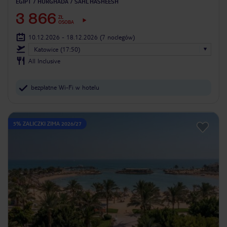
EGIPT
HURGHADA
SAHL HASHEESH
3 866
ZŁ
OSOBA
10.12.2026 - 18.12.2026
(7 noclegów)
Katowice (17:50)
All Inclusive
bezpłatne Wi-Fi w hotelu
5% ZALICZKI ZIMA 2026/27