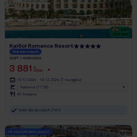
4.8
/5
5029
opinii
KaiSol Romance Resort
Dla dorosłych
EGIPT
HURGHADA
3 881
ZŁ
OSOBA
10.12.2026 - 18.12.2026
(7 noclegów)
Katowice (17:50)
All Inclusive
hotel dla dorosłych (16+)
5% ZALICZKI ZIMA 2026/27