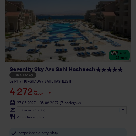
4.8
/5
405
opinii
Serenity Sky Arc Sahl Hasheesh
Luksusowy
EGIPT
HURGHADA
SAHL HASHEESH
4 272
ZŁ
OSOBA
27.05.2027 - 03.06.2027
(7 noclegów)
Poznań (15:35)
All inclusive plus
bezpośrednio przy plaży