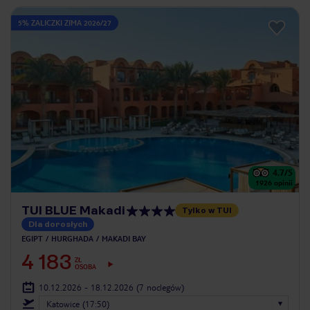
5% ZALICZKI ZIMA 2026/27
4.7
/5
1926
opinii
TUI BLUE Makadi
Tylko w TUI
Dla dorosłych
EGIPT
HURGHADA
MAKADI BAY
4 183
ZŁ
OSOBA
10.12.2026 - 18.12.2026
(7 noclegów)
Katowice (17:50)