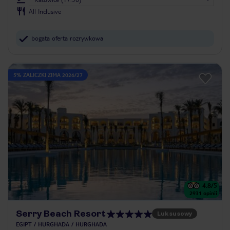
All Inclusive
bogata oferta rozrywkowa
5% ZALICZKI ZIMA 2026/27
4.8
/5
2931
opinii
Serry Beach Resort
Luksusowy
EGIPT
HURGHADA
HURGHADA