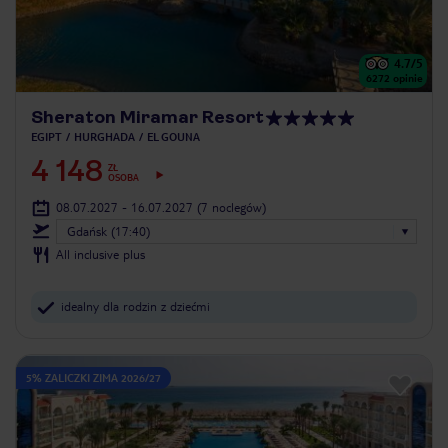
4.7
/5
6272
opinie
Sheraton Miramar Resort
EGIPT
HURGHADA
EL GOUNA
4 148
ZŁ
OSOBA
08.07.2027 - 16.07.2027
(7 noclegów)
Gdańsk (17:40)
All inclusive plus
idealny dla rodzin z dziećmi
5% ZALICZKI ZIMA 2026/27