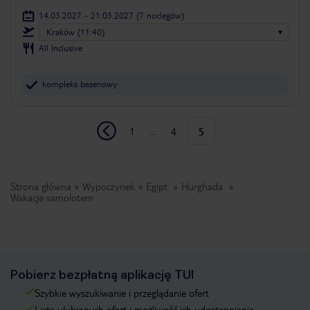
14.03.2027 - 21.03.2027
(7 noclegów)
Kraków (11:40)
All Inclusive
kompleks basenowy
1
...
4
5
Strona główna
Wypoczynek
Egipt
Hurghada
Wakacje samolotem
Pobierz bezpłatną aplikację TUI
Szybkie wyszukiwanie i przeglądanie ofert
Lista ulubionych ofert i możliwość ich udostępniania