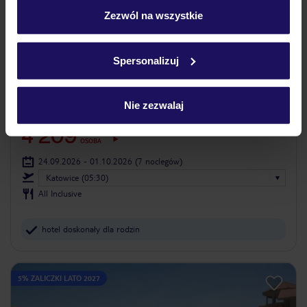
„Szczegóły”
Zezwól na wszystkie
Szczegółowe informacje o plikach cookie znajdziesz
w
polityce plików cookies
oraz
polityce prywatności
.
Spersonalizuj
4.6
/5
8300
opinii
Hotel Mercure Hurghada
Nie zezwalaj
EGIPT
HURGHADA
HURGHADA
4 209
ZŁ
OSOBA
24.09.2026 - 01.10.2026
(7 noclegów)
Katowice (05:30)
All Inclusive
hotel doskonały dla rodzin
5% ZALICZKI LATO 2027