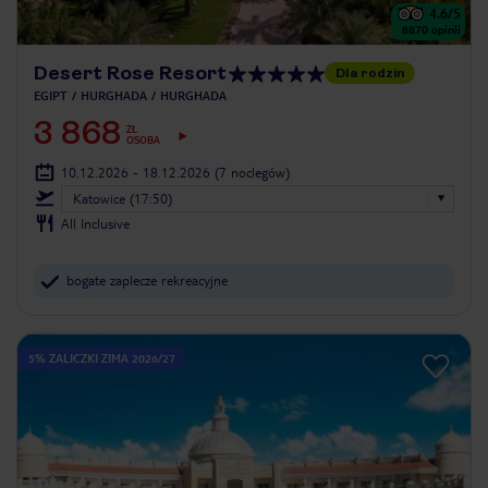
4.6
/5
8870
opinii
Desert Rose Resort
Dla rodzin
EGIPT
HURGHADA
HURGHADA
3 868
ZŁ
OSOBA
10.12.2026 - 18.12.2026
(7 noclegów)
Katowice (17:50)
All Inclusive
bogate zaplecze rekreacyjne
5% ZALICZKI ZIMA 2026/27