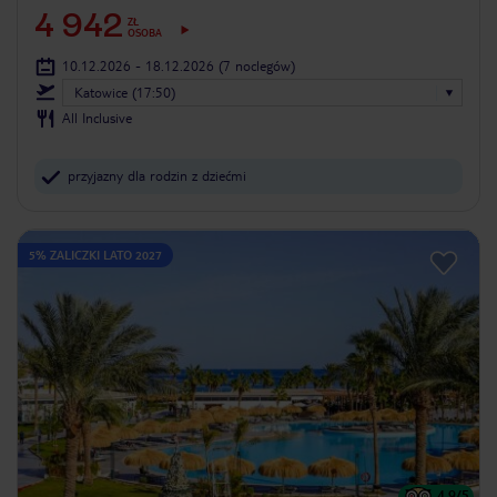
4 942
ZŁ
OSOBA
10.12.2026 - 18.12.2026
(7 noclegów)
Katowice (17:50)
All Inclusive
przyjazny dla rodzin z dziećmi
5% ZALICZKI LATO 2027
4.9
/5