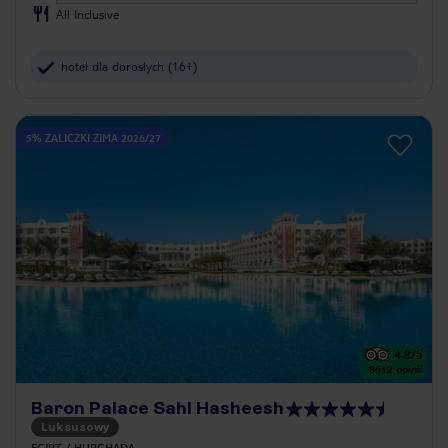
All Inclusive
hotel dla dorosłych (16+)
5% ZALICZKI ZIMA 2026/27
4.8
/5
8612
opinii
Baron Palace Sahl Hasheesh
Luksusowy
EGIPT
HURGHADA