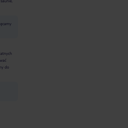
 saunie,
chęcamy
datnych
ować
śmy do