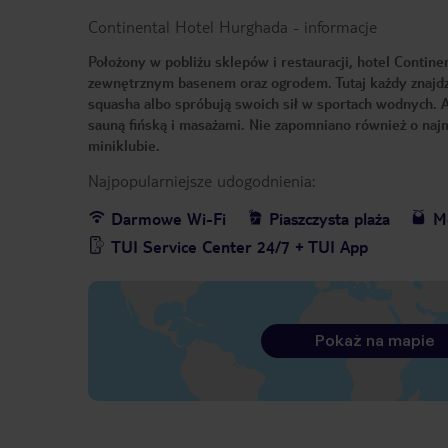
Continental Hotel Hurghada
-
informacje
Położony w pobliżu sklepów i restauracji, hotel Conti
zewnętrznym basenem oraz ogrodem. Tutaj każdy znajdzie
squasha albo spróbują swoich sił w sportach wodnych. 
sauną fińską i masażami. Nie zapomniano również o najm
miniklubie.
Najpopularniejsze udogodnienia:
Darmowe Wi-Fi
Piaszczysta plaża
Me
TUI Service Center 24/7 + TUI App
Pokaż na mapie