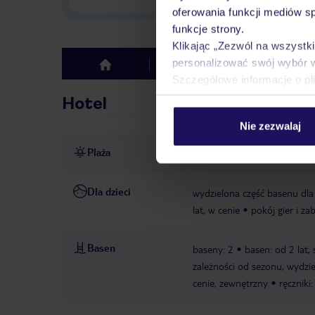
oferowania funkcji mediów s
funkcje strony.
Klikając „Zezwól na wszystk
personalizować swój wybór 
Hotel
Opinie
top
Szczegółowe informacje o pl
Hotel
Nie zezwalaj
Plaża
bezpośrednio przy plaży
p
Dla dzieci
wydzielona część basenu dla 
lat, w cenie
pokój gier i za
Basen
baseny: 2
basen: od 2 lat,
zależności od sezonu, wydziel
cenie, zewnętrzny
ręczniki