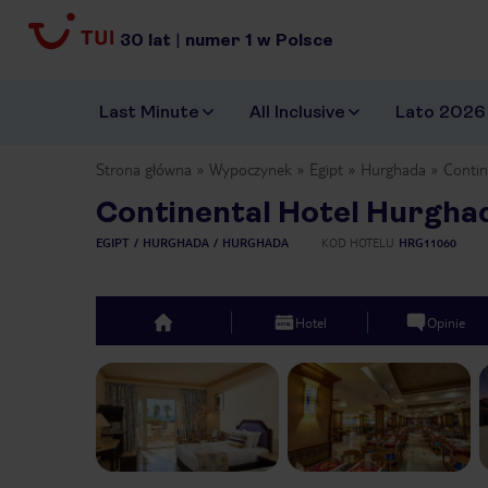
30
lat
|
numer
1
w Polsce
Last Minute
All Inclusive
Lato 2026
Strona główna
Wypoczynek
Egipt
Hurghada
Contin
Continental Hotel Hurgha
EGIPT
HURGHADA
HURGHADA
KOD HOTELU
HRG11060
Hotel
Opinie
top
Previous slide