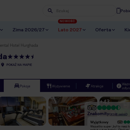
Pobi
Wpisz frazę, której szukasz
NOWOŚĆ
Zima 2026/27
Lato 2027
Oferta
Ki
ental Hotel Hurghada
da
POKAŻ NA MAPIE
Ważn
Pokoje
Wyżywienie
Atrakcje
infor
+
43
Znakomity
(
4148
opinii
)
Wyjątkowy
Wyjątkowy
Super animacje ,świetne miejsce
Wszystko super ,był to nasz k
bardzo polecam miła obsługa wakacje
pobyt w tym hotelu .Obsługa