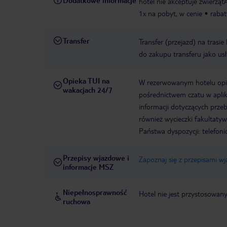
Dodatkowe informacje
hotel nie akceptuje zwierzątAl
1x na pobyt, w cenie
rabat
Transfer
Transfer (przejazd) na trasi
do zakupu transferu jako us
Opieka TUI na
W rezerwowanym hotelu opiek
wakacjach 24/7
pośrednictwem czatu w aplik
informacji dotyczących prze
również wycieczki fakultaty
Państwa dyspozycji: telefon
Przepisy wjazdowe i
Zapoznaj się z przepisami w
informacje MSZ
Niepełnosprawność
Hotel nie jest przystosowan
ruchowa