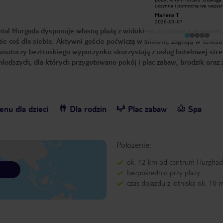
marzeń Dobre jedzenie, Super hotel.
uczynna i pomocna we wszysr
Super plaża jeżeli Egipt to tutaj
Marcin G
Marlena T
,styczeń dobrym miesiącem na
2025-01-18
2026-03-07
pobyt tutaj ,bardzo czysto i
nental Hurgada dysponuje własną plażą z widokiem na Morze Czerwone,
bezpiecznie,,,,,,,,,,,,,;,,,,,,,,,,,
 coś dla siebie. Aktywni goście poćwiczą w siłowni, zagrają w tenisa
Amatorzy beztroskiego wypoczynku skorzystają z usług hotelowej stre
łodszych, dla których przygotowano pokój i plac zabaw, brodzik oraz 
nu dla dzieci
Dla rodzin
Plac zabaw
Spa
Położenie:
ok. 12 km od centrum Hurgha
bezpośrednio przy plaży
czas dojazdu z lotniska ok. 10 