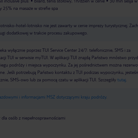
l inclusive plus:
bilard, tenis stołowy, 1h/dzień w cenie
30 min sesja w
y 25% na masaże w strefie spa
e lotnisko-hotel-lotnisko nie jest zawarty w cenie imprezy turystycznej. Za
ługi dodatkowej w trakcie procesu zakupowego.
a wyłącznie poprzez TUI Service Center 24/7: telefonicznie, SMS i za
acji TUI w serwisie myTUI. W aplikacji TUI znajdą Państwo mnóstwo przy
biegu podróży i miejsca wypoczynku. Za jej pośrednictwem można rezerw
wne. Jeśli potrzebują Państwo kontaktu z TUI podczas wypoczynku, jeste
icznie, SMS-owo lub za pomocą czatu w aplikacji TUI. Szczegóły
tutaj
.
jazdowymi i informacjami MSZ dotyczącymi kraju podróży
.
y dla osób z niepełnosprawnościami