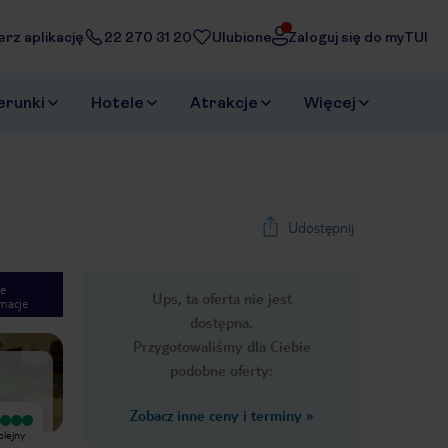
erz aplikację
22 270 31 20
Ulubione
Zaloguj się do myTUI
erunki
Hotele
Atrakcje
Więcej
Udostępnij
e
Ups, ta oferta nie jest
macje
1
/
49
dostępna.
Next slide
Przygotowaliśmy dla Ciebie
podobne oferty:
Zobacz inne ceny i terminy
»
Wyjątkowy
Wyjątkowy
olejny
Vsechno bylo dobre velky vyber
Polecam hotel Continental w
jidla.pokoj velky byla zabava velky
Hurghadzie. Pokoje schludne,