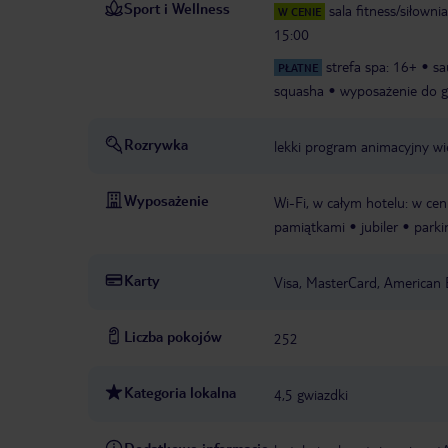
Sport i Wellness
sala fitness/siłowni
W CENIE
15:00
strefa spa: 16+
sa
PŁATNE
squasha
wyposażenie do g
Rozrywka
lekki program animacyjny w
Wyposażenie
Wi-Fi, w całym hotelu: w cen
pamiątkami
jubiler
parki
Karty
Visa, MasterCard, American 
Liczba pokojów
252
Kategoria lokalna
4,5 gwiazdki