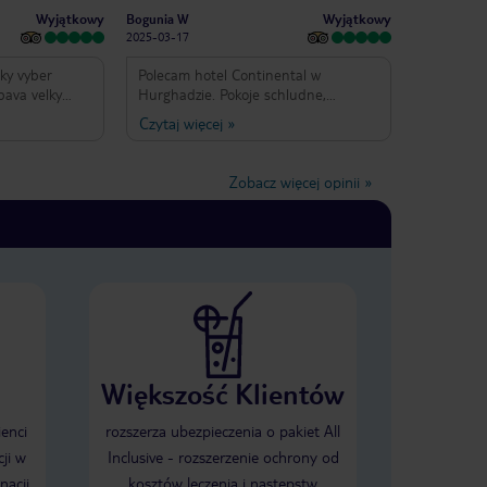
Wyjątkowy
Wyjątkowy
Bogunia W
2025-03-17
ky vyber
Polecam hotel Continental w
abava velky
Hurghadzie. Pokoje schludne,
normalne to
sprzątane codziennie. Bardzo czysto
Czytaj więcej
»
 no celkove to
na terenie całego obiektu. Zawsze
 starsi
dostępne leżaki na plaży i przy
najdou zabavu
basenie. Przyjemne animacje i zawsze
Zobacz więcej opinii
»
tudene to
uśmiechnięci animatorzy i obsługa
hotelu. Bardzo smaczne i
urozmaicone jedzenie. Przy hotelu
wiele dobrze zaopatrzonych sklepów i
bardzo ładny deptak. Krótki transfer z
lotniska.
Większość Klientów
ienci
rozszerza ubezpieczenia o pakiet All
ji w
Inclusive - rozszerzenie ochrony od
nacji
kosztów leczenia i następstw