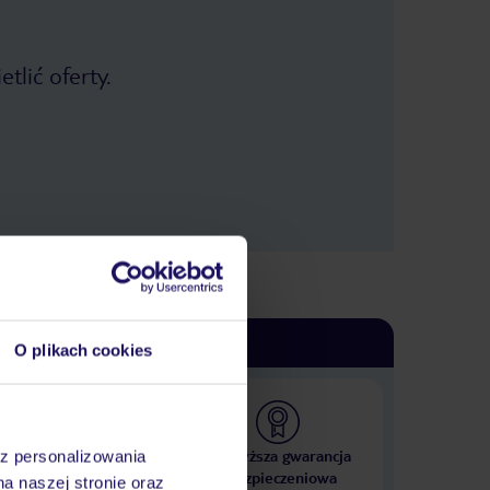
tlić oferty.
O plikach cookies
 000 hoteli w ponad 50
Najwyższa gwarancja
az personalizowania
krajach
ubezpieczeniowa
na naszej stronie oraz