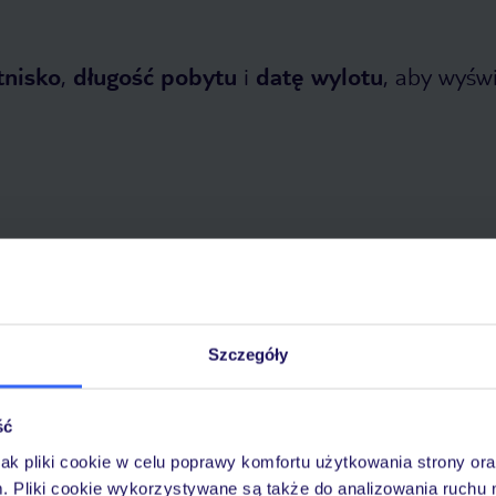
tnisko
,
długość pobytu
i
datę wylotu
, aby wyświe
opada 2026
do
30 kwietnia 2027
Dlaczego warto wybrać TUI?
Szczegóły
ść
óży
Tylko u nas opieka na
10
jak pliki cookie w celu poprawy komfortu użytkowania strony or
30 lat w Polsce
wakacjach 24/7
m. Pliki cookie wykorzystywane są także do analizowania ruchu 