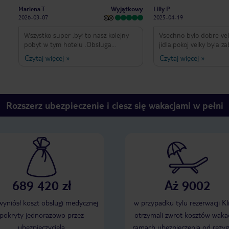
Wyjątkowy
Marlena T
Lilly P
2026-03-07
2025-04-19
Wszystko super ,był to nasz kolejny
Vsechno bylo dobre vel
pobyt w tym hotelu .Obsługa
jidla.pokoj velky byla z
uczynna i pomocna we wszysrkim .
balkon byl velmi fajn 
Czytaj więcej
»
Czytaj więcej
»
bylo vetsi nez koupelna
je fajne hotel spise pro
generace ale i deti si 
more bylo krasne ale s
same bazen
Rozszerz ubezpieczenie i ciesz się wakacjami w pełni
689 420 zł
Aż 9002
 wyniósł koszt obsługi medycznej
w przypadku tylu rezerwacji Kl
pokryty jednorazowo przez
otrzymali zwrot kosztów wakac
ubezpieczyciela
ramach ubezpieczenia od rezyg