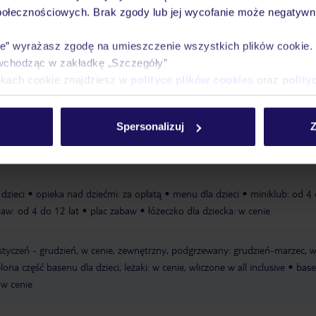
połecznościowych. Brak zgody lub jej wycofanie może negatywni
ie” wyrażasz zgodę na umieszczenie wszystkich plików cookie
Ważn
wchodząc w zakładkę „Szczegóły”
Pokoje
Wyżywienie
Atrakcje
infor
ikach cookie znajdziesz w
polityce plików cookies
oraz
polity
Spersonalizuj
Z
rywatna
piaszczysta
leżaki w cenie
ręczniki w cenie
dzieci
opieka nad dziećmi: za opłatą
menu dla dzieci
miniklub: od 4
baw: od 4 do 12 lat
plac zabaw
łóżeczko dla dziecka: w cenie
 styczeń - grudzień, w cenie, zewnętrzny, podgrzewany: grudzień-marzec, 
ona część basenu dla dzieci, leżaki: w cenie, wliczone w all inclusive
base
: w cenie