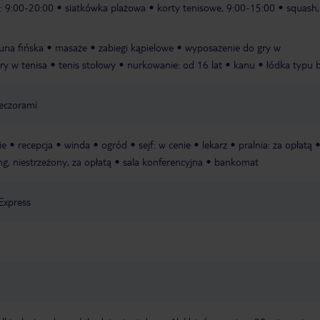
a: 9:00-20:00
siatkówka plażowa
korty tenisowe, 9:00-15:00
squash,
una fińska
masaże
zabiegi kąpielowe
wyposażenie do gry w
ry w tenisa
tenis stołowy
nurkowanie: od 16 lat
kanu
łódka typu 
ieczorami
ie
recepcja
winda
ogród
sejf: w cenie
lekarz
pralnia: za opłatą
ng, niestrzeżony, za opłatą
sala konferencyjna
bankomat
Express