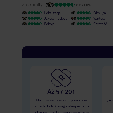
Znakomity
(4148 opinii)
Lokalizacja
Obsługa
Jakość noclegu
Wartość
Pokoje
Czystość
Aż 57 201
Klientów skorzystało z pomocy w
tyle
ramach dodatkowego ubezpieczenia
od nagłych zachorowań i wypadków