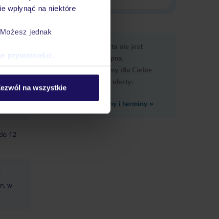
e wpłynąć na niektóre
. Możesz jednak
e
Ups, ta oferta nie jest
macje
ce prywatności
.
dostępna.
Przygotowaliśmy dla Ciebie
podobne oferty:
ezwól na wszystkie
Zobacz inne ceny i terminy
»
 do 12
w
n: w