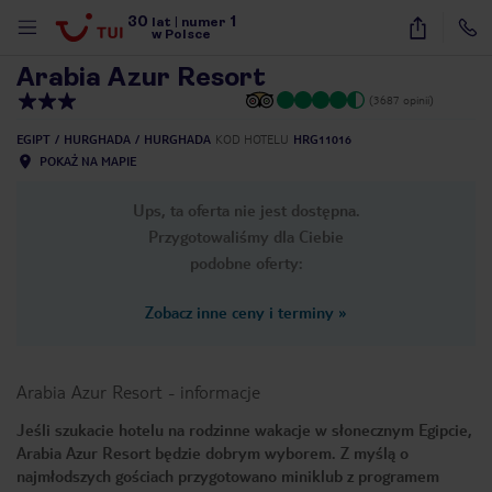
30
1
1
/
14
lat
|
numer
w Polsce
Arabia Azur Resort
(3687 opinii)
EGIPT
HURGHADA
HURGHADA
KOD HOTELU
HRG11016
POKAŻ NA MAPIE
Ups, ta oferta nie jest dostępna.
Przygotowaliśmy dla Ciebie
podobne oferty:
Zobacz inne ceny i terminy
»
Arabia Azur Resort
-
informacje
Jeśli szukacie hotelu na rodzinne wakacje w słonecznym Egipcie,
Arabia Azur Resort będzie dobrym wyborem. Z myślą o
nute
najmłodszych gościach przygotowano miniklub z programem