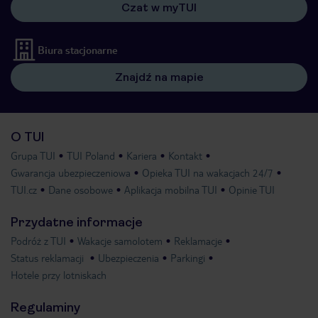
Czat w myTUI
Biura stacjonarne
Znajdź na mapie
O TUI
Grupa TUI
TUI Poland
Kariera
Kontakt
Gwarancja ubezpieczeniowa
Opieka TUI na wakacjach 24/7
TUI.cz
Dane osobowe
Aplikacja mobilna TUI
Opinie TUI
Przydatne informacje
Podróż z TUI
Wakacje samolotem
Reklamacje
Status reklamacji
Ubezpieczenia
Parkingi
Hotele przy lotniskach
Regulaminy