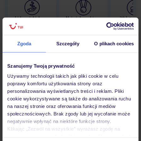
Lider niskich cen
Największe biuro
30 lat w P
podróży w Polsce
Zgoda
Szczegóły
O plikach cookies
Hotel
Szanujemy Twoją prywatność
Używamy technologii takich jak pliki cookie w celu
poprawy komfortu użytkowania strony oraz
Opinie
personalizowania wyświetlanych treści i reklam. Pliki
cookie wykorzystywane są także do analizowania ruchu
na naszej stronie oraz oferowania funkcji mediów
Pokoje
społecznościowych. Brak zgody lub jej wycofanie może
negatywnie wpłynąć na niektóre funkcje strony.
Klikając „Zezwól na wszystkie” wyrażasz zgodę na
Wyżywienie
umieszczenie wszystkich plików cookie. Możesz jednak