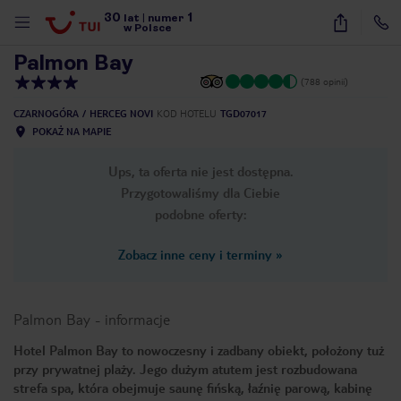
30
1
1
/
17
lat
|
numer
w Polsce
Palmon Bay
(788 opinii)
CZARNOGÓRA
HERCEG NOVI
KOD HOTELU
TGD07017
POKAŻ NA MAPIE
Ups, ta oferta nie jest dostępna.
Przygotowaliśmy dla Ciebie
podobne oferty:
Zobacz inne ceny i terminy
»
Palmon Bay
-
informacje
Hotel Palmon Bay to nowoczesny i zadbany obiekt, położony tuż
przy prywatnej plaży. Jego dużym atutem jest rozbudowana
nute
strefa spa, która obejmuje saunę fińską, łaźnię parową, kabinę