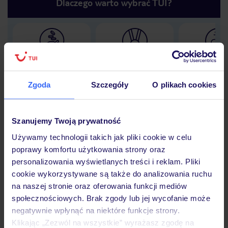
Dlaczego warto wybrać TUI?
Lider niskich cen
Największe biuro
30 lat w P
podróży w Polsce
Zgoda
Szczegóły
O plikach cookies
Szanujemy Twoją prywatność
Hotel
Używamy technologii takich jak pliki cookie w celu
poprawy komfortu użytkowania strony oraz
personalizowania wyświetlanych treści i reklam. Pliki
Opinie
cookie wykorzystywane są także do analizowania ruchu
na naszej stronie oraz oferowania funkcji mediów
społecznościowych. Brak zgody lub jej wycofanie może
Pokoje
negatywnie wpłynąć na niektóre funkcje strony.
Klikając „Zezwól na wszystkie” wyrażasz zgodę na