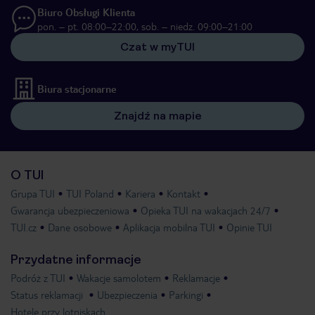
Biuro Obsługi Klienta
pon. – pt. 08:00–22:00, sob. – niedz. 09:00–21:00
Czat w myTUI
Biura stacjonarne
Znajdź na mapie
O TUI
Grupa TUI
TUI Poland
Kariera
Kontakt
Gwarancja ubezpieczeniowa
Opieka TUI na wakacjach 24/7
TUI.cz
Dane osobowe
Aplikacja mobilna TUI
Opinie TUI
Przydatne informacje
Podróż z TUI
Wakacje samolotem
Reklamacje
Status reklamacji
Ubezpieczenia
Parkingi
Hotele przy lotniskach