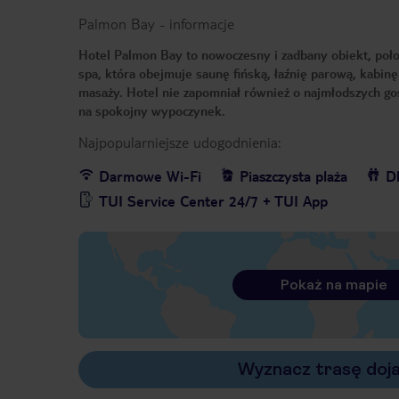
Palmon Bay
-
informacje
Hotel Palmon Bay to nowoczesny i zadbany obiekt, poło
spa, która obejmuje saunę fińską, łaźnię parową, kabin
masaży. Hotel nie zapomniał również o najmłodszych go
na spokojny wypoczynek.
Najpopularniejsze udogodnienia:
Darmowe Wi-Fi
Piaszczysta plaża
Dl
TUI Service Center 24/7 + TUI App
Pokaż na mapie
Wyznacz trasę doj