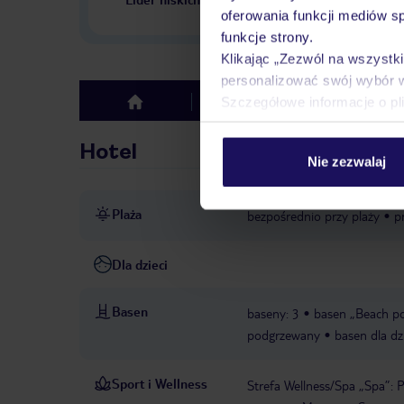
w Polsce
oferowania funkcji mediów s
funkcje strony.
Klikając „Zezwól na wszystk
personalizować swój wybór 
Szczegółowe informacje o pl
Hotel
Opinie
top
Hotel
Nie zezwalaj
Plaża
bezpośrednio przy plaży
p
Dla dzieci
Basen
baseny: 3
basen „Beach po
podgrzewany
basen dla dz
Sport i Wellness
Strefa Wellness/Spa „Spa”: 