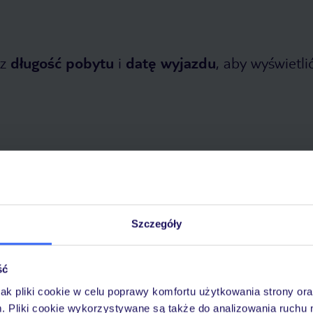
z
długość pobytu
i
datę wyjazdu
, aby wyświetlić
tnia 2026
do
31 października 2026
Szczegóły
Dlaczego warto wybrać TUI?
ść
jak pliki cookie w celu poprawy komfortu użytkowania strony or
óży
Tylko u nas opieka na
10
m. Pliki cookie wykorzystywane są także do analizowania ruchu 
30 lat w Polsce