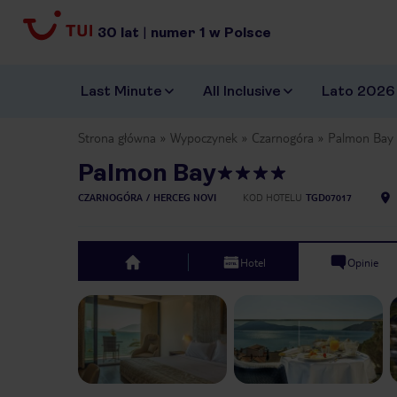
30
lat
|
numer
1
w Polsce
Last Minute
All Inclusive
Lato 2026
Strona główna
Wypoczynek
Czarnogóra
Palmon Bay
Palmon Bay
CZARNOGÓRA
HERCEG NOVI
KOD HOTELU
TGD07017
Hotel
Opinie
top
Previous slide