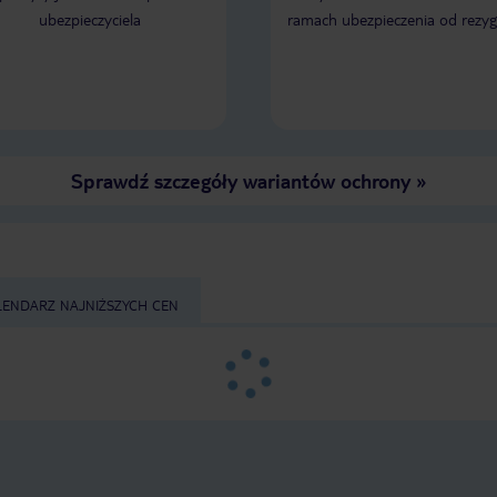
centrum Herceg Novi. Przy
każdemu.
ubezpieczyciela
ramach ubezpieczenia od rezyg
promenadzie mnóstwo restauracji,
gdzie można smacznie zjeść. Basen
super. Miejsce idealne na
odpoczynek.
Sprawdź szczegóły wariantów ochrony
»
LENDARZ NAJNIŻSZYCH CEN