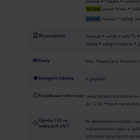
parowa
Masaże
Centrum
sauna fińska
kabi
W CENIE
masaże
zabiegi p
PŁATNE
Wyposażenie
recepcja
winda
sala TV
opłatą
usługi konsjerża
p
Karty
Visa, MasterCard, American 
Kategoria lokalna
4 gwiazdki
Dodatkowe informacje
taksa klimatyczna płatne na m
do 12:00
hotel nie akceptu
Opieka TUI na
W rezerwowanym hotelu opiek
wakacjach 24/7
pośrednictwem czatu w aplik
informacji dotyczących prze