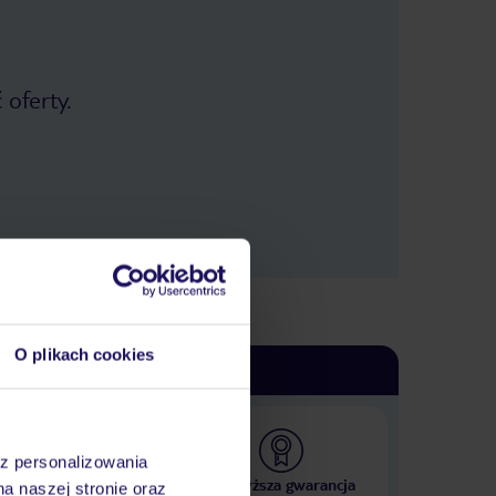
 oferty.
O plikach cookies
az personalizowania
 000 hoteli w ponad 50
Najwyższa gwarancja
na naszej stronie oraz