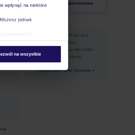
krajach
ubezpieczeniowa
e wpłynąć na niektóre
. Możesz jednak
e
ce prywatności
.
Ups, ta oferta nie jest
macje
dostępna.
Przygotowaliśmy dla Ciebie
ezwól na wszystkie
podobne oferty:
Zobacz inne ceny i terminy
»
źnia