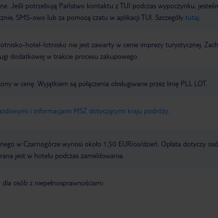
wne. Jeśli potrzebują Państwo kontaktu z TUI podczas wypoczynku, jeste
icznie, SMS-owo lub za pomocą czatu w aplikacji TUI. Szczegóły
tutaj
.
e lotnisko-hotel-lotnisko nie jest zawarty w cenie imprezy turystycznej. Za
ługi dodatkowej w trakcie procesu zakupowego.
zony w cenę. Wyjątkiem są połączenia obsługiwane przez linię PLL LOT.
jazdowymi i informacjami MSZ dotyczącymi kraju podróży
.
nego w Czarnogórze wynosi około 1,50 EUR/os/dzień. Opłata dotyczy os
ierana jest w hotelu podczas zameldowania.
y dla osób z niepełnosprawnościami