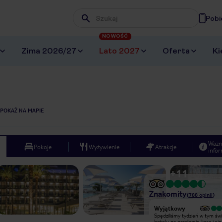
Pobi
Wpisz frazę, której szukasz
NOWOŚĆ
Zima 2026/27
Lato 2027
Oferta
Ki
POKAŻ NA MAPIE
Ważn
Pokoje
Wyżywienie
Atrakcje
infor
+
11
Znakomity
(
788
opinii
)
Wyjątkowy
Wyjątkowy
Polecam ten hotel ludziom , którzy
Spędziliśmy tydzień w tym ś
lubią spędzać czas bardzo
hotelu na przełomie lipca i sie