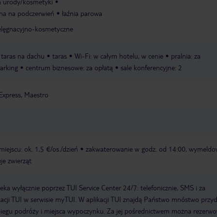
 urody/kosmetyki
na na podczerwień
łaźnia parowa
ielęgnacyjno-kosmetyczne
taras na dachu
taras
Wi-Fi: w całym hotelu, w cenie
pralnia: za
arking
centrum biznesowe: za opłatą
sale konferencyjne: 2
Express, Maestro
iejscu: ok. 1,5 €/os./dzień
zakwaterowanie w godz. od 14:00, wymeldo
je zwierząt
a wyłącznie poprzez TUI Service Center 24/7: telefonicznie, SMS i za
acji TUI w serwisie myTUI. W aplikacji TUI znajdą Państwo mnóstwo przy
biegu podróży i miejsca wypoczynku. Za jej pośrednictwem można rezerw