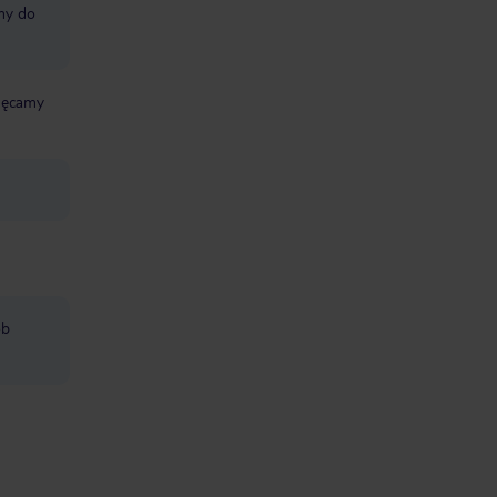
śmy do
chęcamy
ób