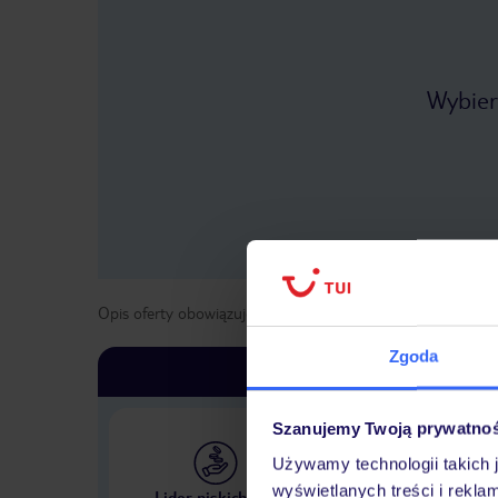
Wybier
Opis oferty obowiązuje dla wyjazdów w terminie
od
1 kwie
Zgoda
Szanujemy Twoją prywatno
Używamy technologii takich 
Największe biuro podr
wyświetlanych treści i rekla
Lider niskich cen