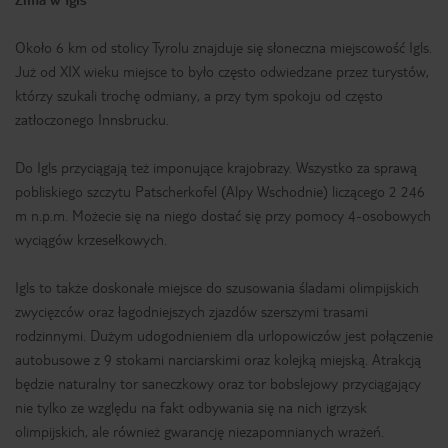
Około 6 km od stolicy Tyrolu znajduje się słoneczna miejscowość Igls.
Już od XIX wieku miejsce to było często odwiedzane przez turystów,
którzy szukali trochę odmiany, a przy tym spokoju od często
zatłoczonego Innsbrucku.
Do Igls przyciągają też imponujące krajobrazy. Wszystko za sprawą
pobliskiego szczytu Patscherkofel (Alpy Wschodnie) liczącego 2 246
m n.p.m. Możecie się na niego dostać się przy pomocy 4-osobowych
wyciągów krzesełkowych.
Igls to także doskonałe miejsce do szusowania śladami olimpijskich
zwycięzców oraz łagodniejszych zjazdów szerszymi trasami
rodzinnymi. Dużym udogodnieniem dla urlopowiczów jest połączenie
autobusowe z 9 stokami narciarskimi oraz kolejką miejską. Atrakcją
będzie naturalny tor saneczkowy oraz tor bobslejowy przyciągający
nie tylko ze względu na fakt odbywania się na nich igrzysk
olimpijskich, ale również gwarancję niezapomnianych wrażeń.