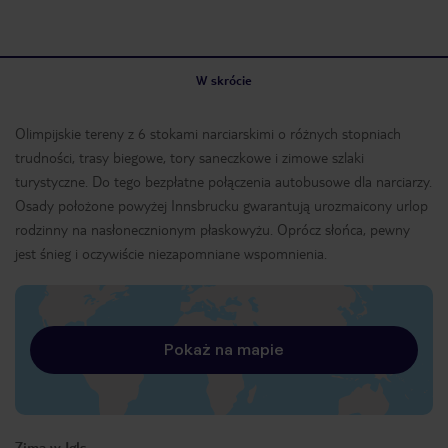
W skrócie
Olimpijskie tereny z 6 stokami narciarskimi o różnych stopniach
trudności, trasy biegowe, tory saneczkowe i zimowe szlaki
turystyczne. Do tego bezpłatne połączenia autobusowe dla narciarzy.
Osady położone powyżej Innsbrucku gwarantują urozmaicony urlop
rodzinny na nasłonecznionym płaskowyżu. Oprócz słońca, pewny
jest śnieg i oczywiście niezapomniane wspomnienia.
Pokaż na mapie
Zima w Igls