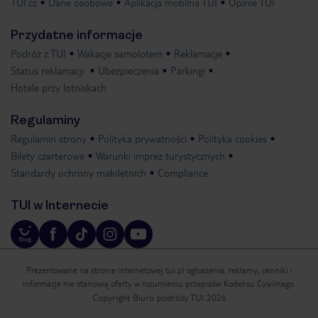
TUI.cz
Dane osobowe
Aplikacja mobilna TUI
Opinie TUI
Przydatne informacje
Podróż z TUI
Wakacje samolotem
Reklamacje
Status reklamacji
Ubezpieczenia
Parkingi
Hotele przy lotniskach
Regulaminy
Regulamin strony
Polityka prywatności
Polityka cookies
Bilety czarterowe
Warunki imprez turystycznych
Standardy ochrony małoletnich
Compliance
TUI w Internecie
Prezentowane na stronie internetowej tui.pl ogłoszenia, reklamy, cenniki i
informacje nie stanowią oferty w rozumieniu przepisów Kodeksu Cywilnego.
Copyright Biuro podróży TUI 2026