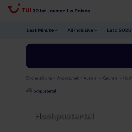
30
lat
|
numer
1
w Polsce
Last Minute
All Inclusive
Lato 2026
Strona główna
Wypoczynek
Austria
Karyntia
Hoch
Hochpustertal