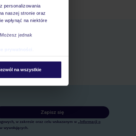
az personalizowania
na naszej stronie oraz
e wpłynąć na niektóre
. Możesz jednak
pniania
ce prywatności
.
ert
 rezerwacji w myTUI
ezwól na wszystkie
Zapisz się
tingowych, w zakresie oraz celu wskazanym w
„Informacji o
ów wywołujących.