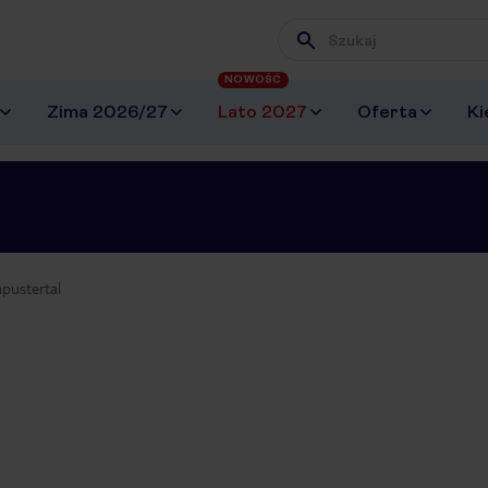
Wpisz frazę, której szuk
NOWOŚĆ
Zima 2026/27
Lato 2027
Oferta
Ki
pustertal