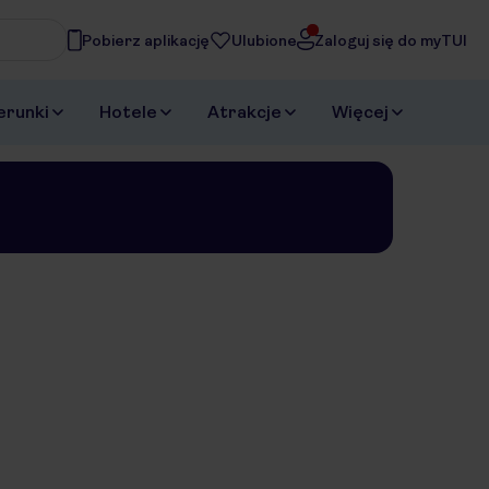
Pobierz aplikację
Ulubione
Zaloguj się do myTUI
asz
erunki
Hotele
Atrakcje
Więcej