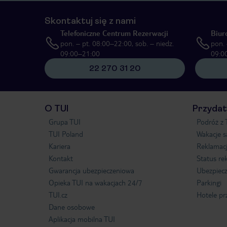
Skontaktuj się z nami
Telefoniczne Centrum Rezerwacji
Biur
pon. – pt. 08:00–22:00, sob. – niedz.
pon. 
09:00–21:00
09:0
22 270 31 20
O TUI
Przydat
Grupa TUI
Podróż z 
TUI Poland
Wakacje 
Kariera
Reklamac
Kontakt
Status re
Gwarancja ubezpieczeniowa
Ubezpiecz
Opieka TUI na wakacjach 24/7
Parkingi
TUI.cz
Hotele pr
Dane osobowe
Aplikacja mobilna TUI