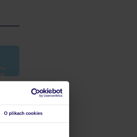
ach
nego, że
coraz
O plikach cookies