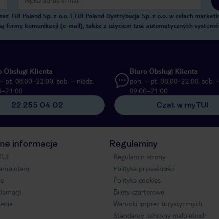
 TUI Poland Sp. z o.o. i TUI Poland Dystrybucja Sp. z o.o. w celach marke
zną formę komunikacji (e-mail), także z użyciem tzw. automatycznych system
o Obsługi Klienta
Biuro Obsługi Klienta
– pt. 08:00–22:00, sob. – niedz.
pon. – pt. 08:00–22:00, sob. –
0–21:00
09:00–21:00
22 255 04 02
Czat w myTUI
ne informacje
Regulaminy
TUI
Regulamin strony
samolotem
Polityka prywatności
je
Polityka cookies
klamacji
Bilety czarterowe
enia
Warunki imprez turystycznych
Standardy ochrony małoletnich