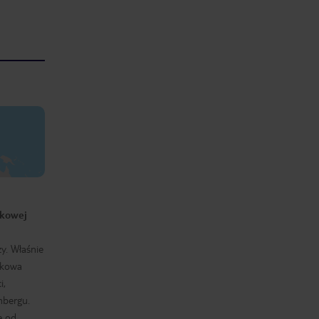
zkowej
y. Właśnie
zkowa
i,
mbergu.
e od