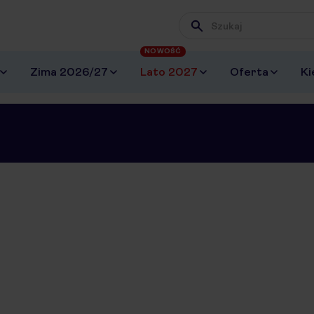
Wpisz frazę, której szuk
NOWOŚĆ
Zima 2026/27
Lato 2027
Oferta
Ki