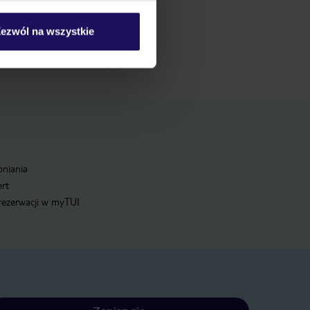
ezwól na wszystkie
pniania
ert
 rezerwacji w myTUI