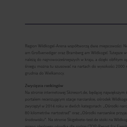
Region Wildkogel-Arena współtworzą dwie miejscowości: N
am Großvenediger oraz Bramberg am Wildkogel. Tutejsze wy
należą do najnowocześniejszych w kraju, a dzięki obfitym
śniegu można tu szusować na nartach do wysokości 2000
grudnia do Wielkanocy.
Zwycięzca rankingów
Na stronie internetowej Skiresort.de, będącej największy
portalem recenzującym stacje narciarskie, ośrodek Wildkog
zwyciężył w 2014 roku w dwóch kategoriach: „Ośrodki narc
80 kilometrów nartostrad" oraz „Ośrodki narciarskie przyj
środowisku". Na stronie Skigebiete-test.de stoki na Wildkog
miano idealnego ośrodka dla rodzin (TOP-Resort für Famili