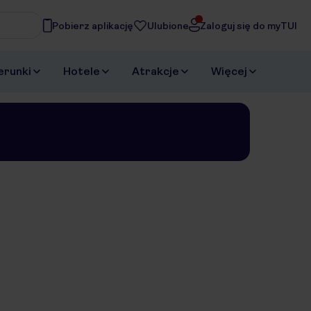
Pobierz aplikację
Ulubione
Zaloguj się do myTUI
asz
erunki
Hotele
Atrakcje
Więcej