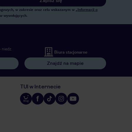
Zapisz się
tingowych, w zakresie oraz celu wskazanym w
„Informacji o
ów wywołujących.
 niedz.
Biura stacjonarne
Znajdź na mapie
TUI w Internecie