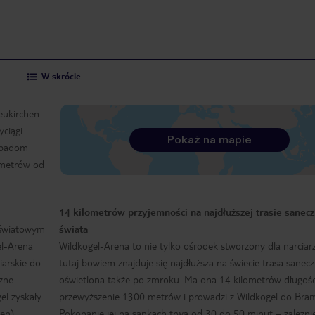
W skrócie
eukirchen
ciągi
Pokaż na mapie
 opadom
 metrów od
14 kilometrów przyjemności na najdłuższej trasie sanec
m światowym
świata
el-Arena
Wildkogel-Arena to nie tylko ośrodek stworzony dla narciarz
iarskie do
tutaj bowiem znajduje się najdłuższa na świecie trasa sanec
azne
oświetlona także po zmroku. Ma ona 14 kilometrów długośc
el zyskały
przewyższenie 1300 metrów i prowadzi z Wildkogel do Bra
en),
Pokonanie jej na sankach trwa od 30 do 50 minut – zależni