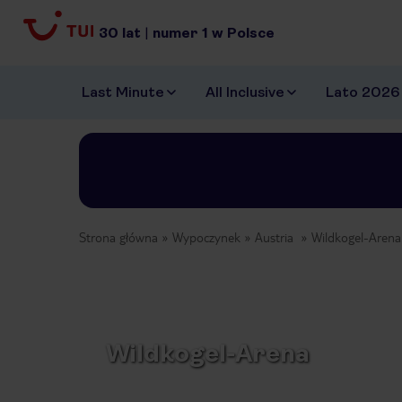
30
lat
|
numer
1
w Polsce
Last Minute
All Inclusive
Lato 2026
Strona główna
Wypoczynek
Austria
Wildkogel-Arena
Wildkogel-Arena