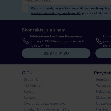
Wyrażam zgodę na przetwarzanie danych osobowych przez
przetwarzaniu danych osobowych”
, poprzez elektronic
Skontaktuj się z nami
Telefoniczne Centrum Rezerwacji
Biur
pon. – pt. 08:00–22:00, sob. – niedz.
pon. 
09:00–21:00
09:0
22 270 31 20
O TUI
Przydat
Grupa TUI
Podróż z 
TUI Poland
Wakacje 
Kariera
Reklamac
Kontakt
Status re
Gwarancja ubezpieczeniowa
Ubezpiecz
Opieka TUI na wakacjach 24/7
Parkingi