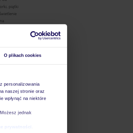
rki, piątki
świetlenie
 na
ne trasy
 oraz
O plikach cookies
czki z
ć wyprawy
h. Zarówno
iwiania
az personalizowania
. Inne
na naszej stronie oraz
 biegowe i
e wpłynąć na niektóre
wietrzu
órskim
. Możesz jednak
ce prywatności
.