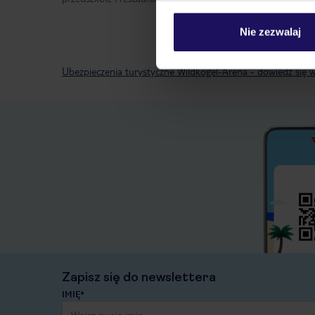
Nie zezwalaj
Ubezpieczenia turystyczne Wildkogel-Arena - dowiedz się w
Zapisz się do newslettera
IMIĘ*