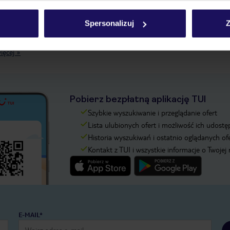
Spersonalizuj
Z
ięcej »
Pobierz bezpłatną aplikację TUI
Szybkie wyszukiwanie i przeglądanie ofert
Lista ulubionych ofert i możliwość ich udostę
Historia wyszukiwań i ostatnio oglądanych of
Kontakt z TUI i wszystkie informacje o Twojej
E-MAIL*