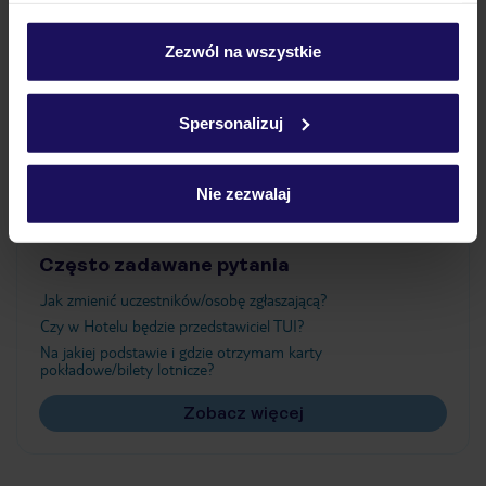
Wyżywienie
personalizować swój wybór wchodząc w zakładkę
„Szczegóły”
Zezwól na wszystkie
Szczegółowe informacje o plikach cookie znajdziesz
Atrakcje
w
polityce plików cookies
oraz
polityce prywatności
.
Spersonalizuj
Ważne informacje
Nie zezwalaj
Często zadawane pytania
Jak zmienić uczestników/osobę zgłaszającą?
Czy w Hotelu będzie przedstawiciel TUI?
Na jakiej podstawie i gdzie otrzymam karty
pokładowe/bilety lotnicze?
Zobacz więcej