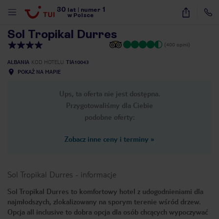
30
1
1
/
44
lat
|
numer
w Polsce
Sol Tropikal Durres
(400 opinii)
ALBANIA
KOD HOTELU
TIA10043
POKAŻ NA MAPIE
Ups, ta oferta nie jest dostępna.
Przygotowaliśmy dla Ciebie
podobne oferty:
Zobacz inne ceny i terminy
»
Sol Tropikal Durres
-
informacje
Sol Tropikal Durres to komfortowy hotel z udogodnieniami dla
najmłodszych, zlokalizowany na sporym terenie wśród drzew.
nute
Opcja all inclusive to dobra opcja dla osób chcących wypoczywać