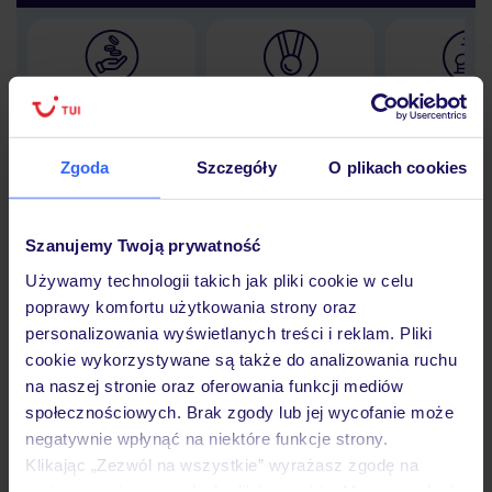
Lider niskich cen
Największe biuro
30 lat w P
podróży w Polsce
Zgoda
Szczegóły
O plikach cookies
Szanujemy Twoją prywatność
Hotel
Używamy technologii takich jak pliki cookie w celu
poprawy komfortu użytkowania strony oraz
personalizowania wyświetlanych treści i reklam. Pliki
Opinie
cookie wykorzystywane są także do analizowania ruchu
na naszej stronie oraz oferowania funkcji mediów
społecznościowych. Brak zgody lub jej wycofanie może
Pokoje
negatywnie wpłynąć na niektóre funkcje strony.
Klikając „Zezwól na wszystkie” wyrażasz zgodę na
umieszczenie wszystkich plików cookie. Możesz jednak