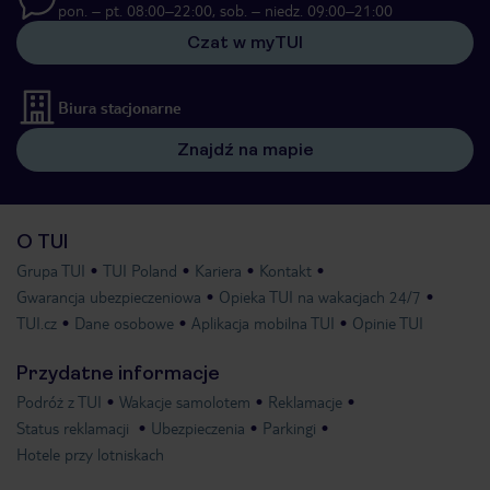
pon. – pt. 08:00–22:00, sob. – niedz. 09:00–21:00
Czat w myTUI
Biura stacjonarne
Znajdź na mapie
O TUI
Grupa TUI
TUI Poland
Kariera
Kontakt
Gwarancja ubezpieczeniowa
Opieka TUI na wakacjach 24/7
TUI.cz
Dane osobowe
Aplikacja mobilna TUI
Opinie TUI
Przydatne informacje
Podróż z TUI
Wakacje samolotem
Reklamacje
Status reklamacji
Ubezpieczenia
Parkingi
Hotele przy lotniskach