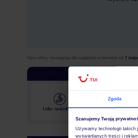
Opis oferty obowiązuje dla wyjazdów w terminie
od
1 maja
Zgoda
Największe biuro podr
Lider niskich cen
w Polsce
Szanujemy Twoją prywatno
Używamy technologii takich 
wyświetlanych treści i rekla