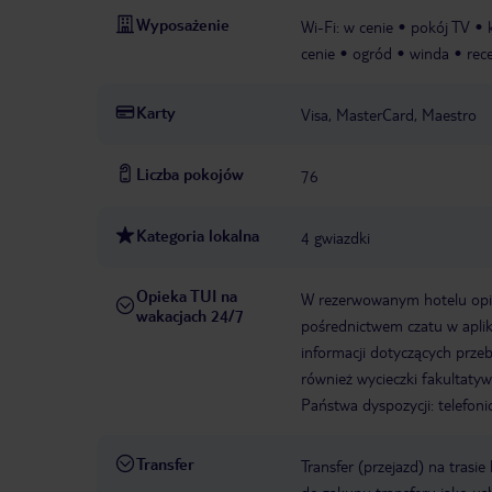
Wyposażenie
Wi-Fi: w cenie
pokój TV
cenie
ogród
winda
rec
Karty
Visa, MasterCard, Maestro
Liczba pokojów
76
Kategoria lokalna
4 gwiazdki
Opieka TUI na
W rezerwowanym hotelu opiek
wakacjach 24/7
pośrednictwem czatu w aplik
informacji dotyczących prze
również wycieczki fakultaty
Państwa dyspozycji: telefon
Transfer
Transfer (przejazd) na trasi