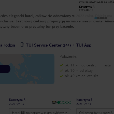
jedną. Nie jestem wybredna, ale za
i tyle bo nawet woda nie scho
taką cenę jest naprawdę dużo
łazience z pod prysznica tylk
Izabela K
Katarzyna R
lepszych hoteli. Nie ma plusów.
się na przedpokój. Jedzenie 
2024-09-07
2025-09-15
Minusy- słaby wybór jedzenia, na
ciągle to samo i nic do wyboru
śniadaniu braki na wszystko trzeba
Dania na ciepło i nic więcej. 
ardzo elegancki hotel, całkowicie odnowiony w 2022 roku. Obiekt ma
czekać. Talerze brudne, stoliki
przez cały pobyt jeść sałatę l
brudne, krzesła brudne. Leżaki przy
się na mieście. Tak złej kuchni
l inclusive. Jest nową ciekawą propozycją na mapie niesamowitej Alban
basenie bez materacy, w pokoju
nie spotkaliśmy. Plaża to por
tyczny basen oraz przytulny bar przy basenie.
grzyb- pokój 109.. Basen chyba nie
wszędzie brudno. Basen za ma
czyszczony, przynajmniej ja tego nie
dużą ilość gości.
zauważyłam. W restauracji nie ma
szklanych kubków do herbaty czy
kawy. Ogólnie jedzenie nie smaczne.
Na plaży śmierdzi kanaliza. Leżaki syf
a rodzin
TUI Service Center 24/7 + TUI App
. Ogólnie nie polecam.
Położenie:
ok. 11 km od centrum miasta
ok. 70 m od plaży
ok. 40 km od lotniska
Katarzyna R
Katarzyna S
2025-09-15
2025-09-13
Hotel 🏨 najgorszy w jakim byliśmy, z
Od czego by tu zacząć, 