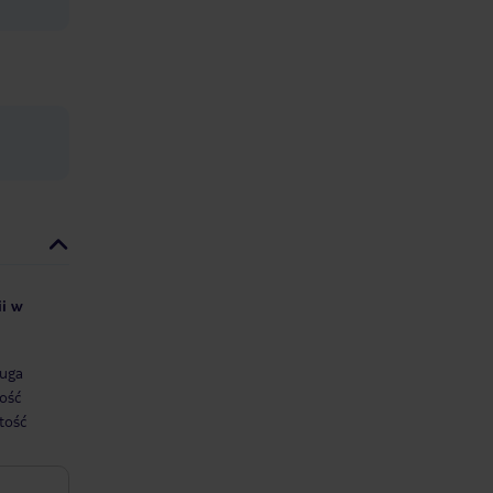
ii w
uga
ość
tość