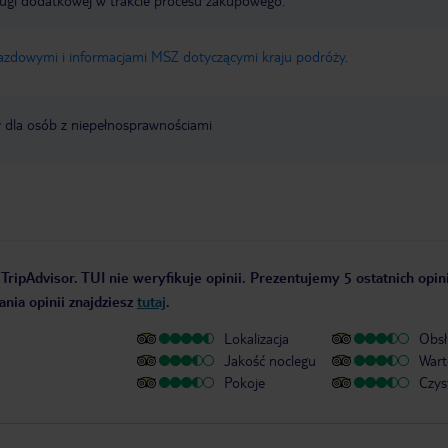
ługi dodatkowej w trakcie procesu zakupowego.
jazdowymi i informacjami MSZ dotyczącymi kraju podróży
.
y dla osób z niepełnosprawnościami
TripAdvisor. TUI nie weryfikuje opinii. Prezentujemy 5 ostatnich opin
nia opinii znajdziesz
tutaj
.
Lokalizacja
Obsł
Jakość noclegu
Wart
Pokoje
Czys