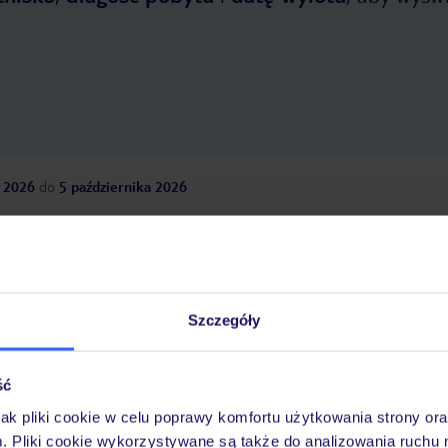
 2026
do
5 października 2026
Dlaczego warto wybrać TUI?
Szczegóły
óży
Tylko u nas opieka na
10
30 lat w Polsce
wakacjach 24/7
ść
jak pliki cookie w celu poprawy komfortu użytkowania strony or
m. Pliki cookie wykorzystywane są także do analizowania ruchu 