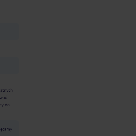
datnych
ować
śmy do
chęcamy