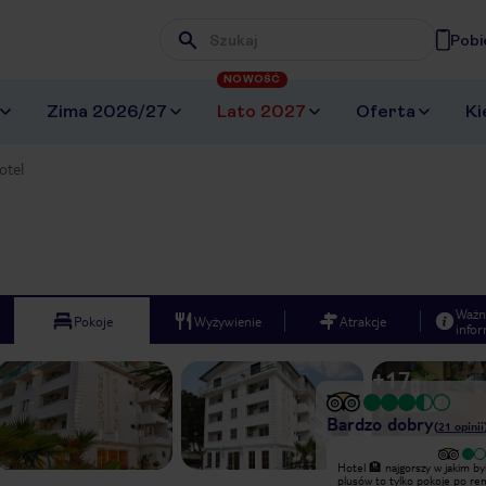
Pobi
Wpisz frazę, której szukasz
NOWOŚĆ
Zima 2026/27
Lato 2027
Oferta
Ki
otel
Ważn
Pokoje
Wyżywienie
Atrakcje
infor
+
17
Bardzo dobry
(
21
opinii
Hotel porażka. Ocenia się na 4
Hotel 🏨 najgorszy w jakim byl
gwiazdki. Ja osobiście dała bym
plusów to tylko pokoje po re