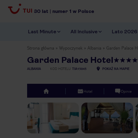
30
lat
|
numer
1
w Polsce
Last Minute
All Inclusive
Lato 2026
Strona główna
Wypoczynek
Albania
Garden Palace H
Garden Palace Hotel
ALBANIA
KOD HOTELU
TIA15045
POKAŻ NA MAPIE
Hotel
Opinie
top
Previous slide