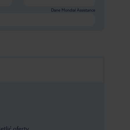
opinie. Ja tego nie zrobiłem i żałuję.
Ale człowiek się uczy na błędach.
Dane Mondial Assistance
tlić oferty.