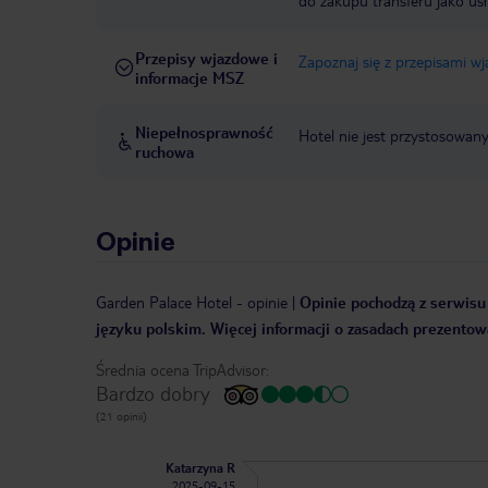
do zakupu transferu jako us
Przepisy wjazdowe i
Zapoznaj się z przepisami w
informacje MSZ
Niepełnosprawność
Hotel nie jest przystosowan
ruchowa
Opinie
Garden Palace Hotel
-
opinie
|
Opinie pochodzą z serwisu 
języku polskim. Więcej informacji o zasadach prezentowa
Średnia ocena TripAdvisor:
Bardzo dobry
(21 opinii)
Katarzyna R
2025-09-15