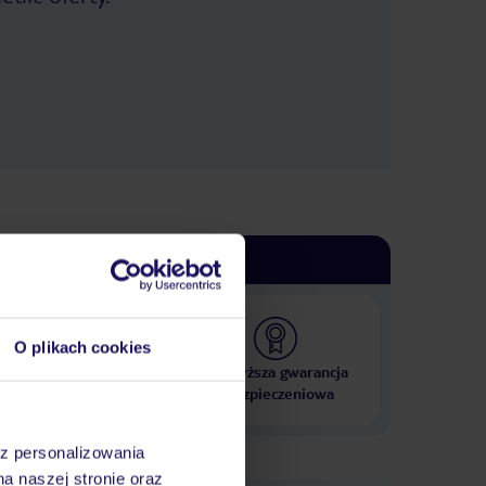
O plikach cookies
 000 hoteli w ponad 50
Najwyższa gwarancja
krajach
ubezpieczeniowa
az personalizowania
na naszej stronie oraz