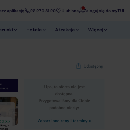
erz aplikację
22 270 31 20
Ulubione
Zaloguj się do myTUI
erunki
Hotele
Atrakcje
Więcej
Udostępnij
e
Ups, ta oferta nie jest
macje
1
/
23
dostępna.
Next slide
Przygotowaliśmy dla Ciebie
podobne oferty:
)
Zobacz inne ceny i terminy
»
iśmy, z
Od czego by tu zacząć, hotel
Hotel koszmar. Brud ,smród i
moncie
kameralny, cisza i spokój. Pokoje
ubóstwo. Jedzenie słabe ,