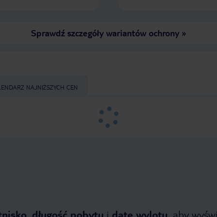
Sprawdź szczegóły wariantów ochrony
»
LENDARZ NAJNIŻSZYCH CEN
tnisko
,
długość pobytu
i
datę wylotu
, aby wyświe