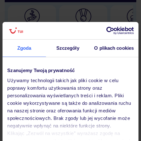
Lider niskich cen
Największe biuro
30 lat w P
podróży w Polsce
Zgoda
Szczegóły
O plikach cookies
Szanujemy Twoją prywatność
Hotel
Używamy technologii takich jak pliki cookie w celu
poprawy komfortu użytkowania strony oraz
personalizowania wyświetlanych treści i reklam. Pliki
Opinie
cookie wykorzystywane są także do analizowania ruchu
na naszej stronie oraz oferowania funkcji mediów
społecznościowych. Brak zgody lub jej wycofanie może
Pokoje
negatywnie wpłynąć na niektóre funkcje strony.
Klikając „Zezwól na wszystkie” wyrażasz zgodę na
umieszczenie wszystkich plików cookie. Możesz jednak