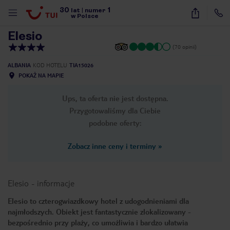
30
1
1
/
29
lat
|
numer
w Polsce
Elesio
(70 opinii)
ALBANIA
KOD HOTELU
TIA15026
POKAŻ NA MAPIE
Ups, ta oferta nie jest dostępna.
Przygotowaliśmy dla Ciebie
podobne oferty:
Zobacz inne ceny i terminy
»
Elesio
-
informacje
Elesio to czterogwiazdkowy hotel z udogodnieniami dla
najmłodszych. Obiekt jest fantastycznie zlokalizowany -
nute
bezpośrednio przy plaży, co umożliwia i bardzo ułatwia