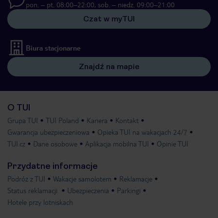
pon. – pt. 08:00–22:00, sob. – niedz. 09:00–21:00
Czat w myTUI
Biura stacjonarne
Znajdź na mapie
O TUI
Grupa TUI
TUI Poland
Kariera
Kontakt
Gwarancja ubezpieczeniowa
Opieka TUI na wakacjach 24/7
TUI.cz
Dane osobowe
Aplikacja mobilna TUI
Opinie TUI
Przydatne informacje
Podróż z TUI
Wakacje samolotem
Reklamacje
Status reklamacji
Ubezpieczenia
Parkingi
Hotele przy lotniskach