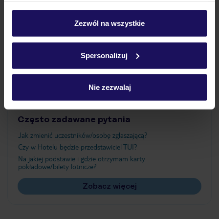
Wyżywienie
personalizować swój wybór wchodząc w zakładkę
„Szczegóły”
Zezwól na wszystkie
Szczegółowe informacje o plikach cookie znajdziesz
Atrakcje
w
polityce plików cookies
oraz
polityce prywatności
.
Spersonalizuj
Ważne informacje
Nie zezwalaj
Często zadawane pytania
Jak zmienić uczestników/osobę zgłaszającą?
Czy w Hotelu będzie przedstawiciel TUI?
Na jakiej podstawie i gdzie otrzymam karty
pokładowe/bilety lotnicze?
Zobacz więcej