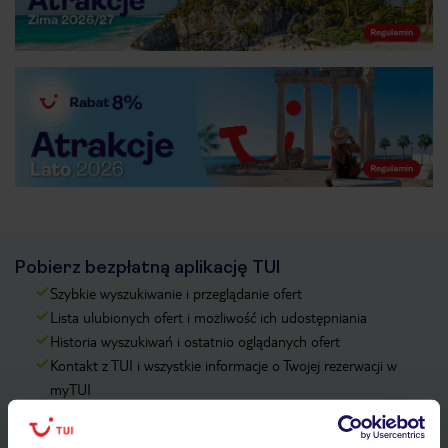
Pobierz bezpłatną aplikację TUI
Szybkie wyszukiwanie i przeglądanie ofert
Lista ulubionych ofert i możliwość ich udostępniania
Historia wyszukiwań i ostatnio oglądanych ofert
Kontakt z TUI i wszystkie informacje o Twojej rezerwacji w
myTUI