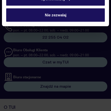
Telefoniczne Centrum Rezerwacji
pon. – pt. 08:00–22:00, sob. – niedz. 09:00–21:00
22 270 31 20
Nie zezwalaj
Biuro Obsługi Klienta
pon. – pt. 08:00–22:00, sob. – niedz. 09:00–21:00
22 255 04 02
Biuro Obsługi Klienta
pon. – pt. 08:00–22:00, sob. – niedz. 09:00–21:00
Czat w myTUI
Biura stacjonarne
Znajdź na mapie
O TUI