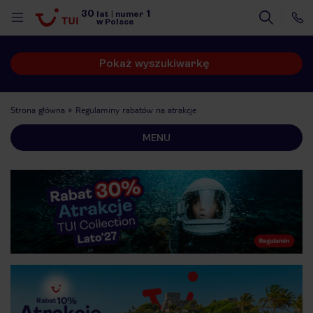
30
1
lat
|
numer
w Polsce
Pokaż wyszukiwarkę
Strona główna
Regulaminy rabatów na atrakcje
MENU
nute