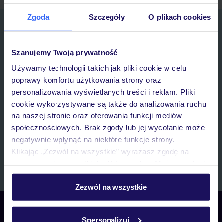
Zgoda
Szczegóły
O plikach cookies
Zapisz się do newslettera
IMIĘ*
Szanujemy Twoją prywatność
Używamy technologii takich jak pliki cookie w celu
E-MAIL*
poprawy komfortu użytkowania strony oraz
personalizowania wyświetlanych treści i reklam. Pliki
Wyrażam zgodę na przetwarzanie danych osobowych przez TUI
cookie wykorzystywane są także do analizowania ruchu
Poland Sp. z o.o. i TUI Poland Dystrybucja Sp. z o.o. w celach
na naszej stronie oraz oferowania funkcji mediów
marketingowych, w zakresie oraz celu wskazanym w
„Informacji o
społecznościowych. Brak zgody lub jej wycofanie może
przetwarzaniu danych osobowych”
, poprzez elektroniczną formę
negatywnie wpłynąć na niektóre funkcje strony.
komunikacji (e-mail), także z użyciem tzw. automatycznych
Klikając „Zezwól na wszystkie” wyrażasz zgodę na
systemów wywołujących.
umieszczenie wszystkich plików cookie. Możesz jednak
Zapisz się
personalizować swój wybór wchodząc w zakładkę
„Szczegóły”
Zezwól na wszystkie
Szczegółowe informacje o plikach cookie znajdziesz
Skontaktuj się z nami
w
polityce plików cookies
oraz
polityce prywatności
.
Spersonalizuj