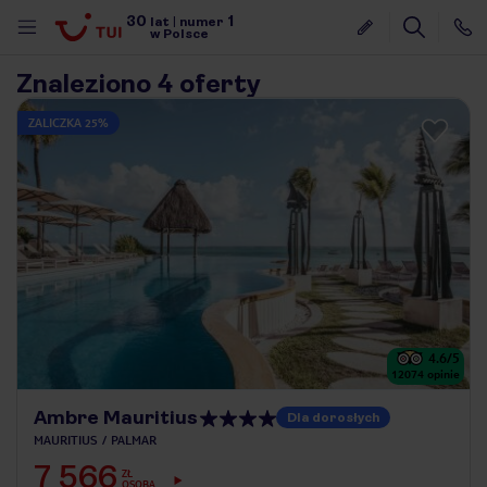
30
1
lat
|
numer
w Polsce
Znaleziono 4 oferty
ZALICZKA 25%
4.6
/5
12074
opinie
Ambre Mauritius
Dla dorosłych
MAURITIUS
PALMAR
nute
7 566
ZŁ
OSOBA