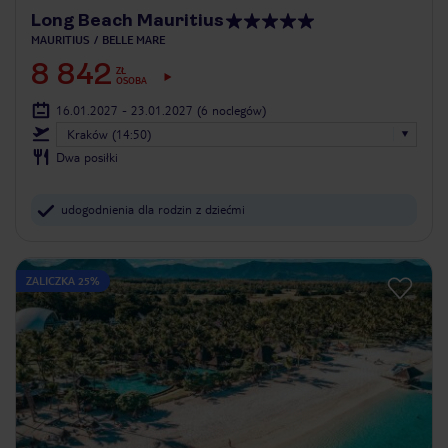
Long Beach Mauritius
MAURITIUS
BELLE MARE
8 842
ZŁ
OSOBA
16.01.2027 - 23.01.2027
(6 noclegów)
Kraków (14:50)
Dwa posiłki
udogodnienia dla rodzin z dziećmi
ZALICZKA 25%