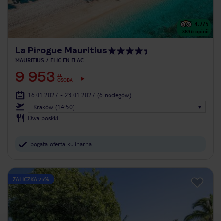
4.7
/5
8836
opinii
La Pirogue Mauritius
MAURITIUS
FLIC EN FLAC
9 953
ZŁ
OSOBA
16.01.2027 - 23.01.2027
(6 noclegów)
Kraków (14:50)
Dwa posiłki
bogata oferta kulinarna
ZALICZKA 25%