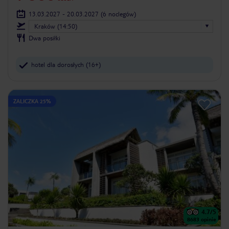
13.03.2027 - 20.03.2027
(6 noclegów)
Kraków (14:50)
Dwa posiłki
hotel dla dorosłych (16+)
ZALICZKA 25%
4.7
/5
8683
opinie