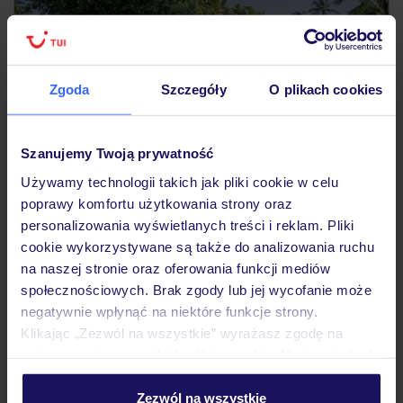
Zgoda
Szczegóły
O plikach cookies
4.7
/5
10650
opinii
Szanujemy Twoją prywatność
Sugar Beach Mauritius
Luksusowy
Używamy technologii takich jak pliki cookie w celu
MAURITIUS
FLIC EN FLAC
poprawy komfortu użytkowania strony oraz
10 215
ZŁ
personalizowania wyświetlanych treści i reklam. Pliki
OSOBA
cookie wykorzystywane są także do analizowania ruchu
16.01.2027 - 23.01.2027
(6 noclegów)
na naszej stronie oraz oferowania funkcji mediów
Kraków (14:50)
społecznościowych. Brak zgody lub jej wycofanie może
Dwa posiłki
negatywnie wpłynąć na niektóre funkcje strony.
Klikając „Zezwól na wszystkie” wyrażasz zgodę na
urozmaicona oferta sportowa
umieszczenie wszystkich plików cookie. Możesz jednak
personalizować swój wybór wchodząc w zakładkę
Sprawdź, co jeszcze mamy w ofercie:
„Szczegóły”
Zezwól na wszystkie