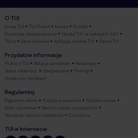
O TUI
Grupa TUI
TUI Poland
Kariera
Kontakt
Gwarancja ubezpieczeniowa
Opieka TUI na wakacjach 24/7
TUI.cz
Dane osobowe
Aplikacja mobilna TUI
Opinie TUI
Przydatne informacje
Podróż z TUI
Wakacje samolotem
Reklamacje
Status reklamacji
Ubezpieczenia
Parkingi
Hotele przy lotniskach
Regulaminy
Regulamin strony
Polityka prywatności
Polityka cookies
Bilety czarterowe
Warunki imprez turystycznych
Standardy ochrony małoletnich
Compliance
TUI w Internecie