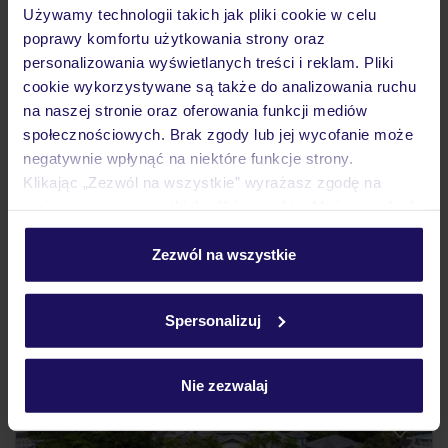
Używamy technologii takich jak pliki cookie w celu
poprawy komfortu użytkowania strony oraz
personalizowania wyświetlanych treści i reklam. Pliki
cookie wykorzystywane są także do analizowania ruchu
4.4
/5
na naszej stronie oraz oferowania funkcji mediów
7994
opinie
społecznościowych. Brak zgody lub jej wycofanie może
Couples Swept Away
negatywnie wpłynąć na niektóre funkcje strony.
Dla dorosłych
JAMAJKA
NEGRIL
Klikając „Zezwól na wszystkie” wyrażasz zgodę na
11 330
umieszczenie wszystkich plików cookie. Możesz jednak
ZŁ
OSOBA
personalizować swój wybór wchodząc w zakładkę
14.04.2027 - 22.04.2027
(7 noclegów)
„Szczegóły”
Zezwól na wszystkie
Wrocław (06:25)
Szczegółowe informacje o plikach cookie znajdziesz
All Inclusive
w
polityce plików cookies
oraz
polityce prywatności
.
Spersonalizuj
hotel dla dorosłych (18+)
Nie zezwalaj
ZALICZKA 25%