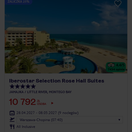
ZALICZKA 25%
4.4
/5
7434
opinie
Iberostar Selection Rose Hall Suites
JAMAJKA
LITTLE RIVER, MONTEGO BAY
10 792
ZŁ
OSOBA
28.04.2027 - 08.05.2027
(9 noclegów)
Warszawa-Chopina (07:40)
All Inclusive