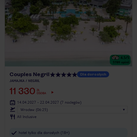
4.5
/5
5789
opinii
Couples Negril
Dla dorosłych
JAMAJKA
NEGRIL
11 330
ZŁ
OSOBA
14.04.2027 - 22.04.2027
(7 noclegów)
Wrocław (06:25)
All Inclusive
hotel tylko dla dorosłych (18+)