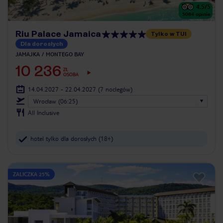
4.5
/5
5084
opinie
Riu Palace Jamaica
Tylko w TUI
Dla dorosłych
JAMAJKA
MONTEGO BAY
10 236
ZŁ
OSOBA
14.04.2027 - 22.04.2027
(7 noclegów)
Wrocław (06:25)
All Inclusive
hotel tylko dla dorosłych (18+)
ZALICZKA 25%