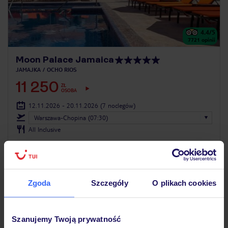
4.4
/5
7721
opinii
Moon Palace Jamaica
JAMAJKA
OCHO RIOS
11 250
ZŁ
OSOBA
12.11.2026 - 20.11.2026
(7 noclegów)
Warszawa-Chopina (07:30)
All Inclusive
ZALICZKA 25%
Zgoda
Szczegóły
O plikach cookies
Szanujemy Twoją prywatność