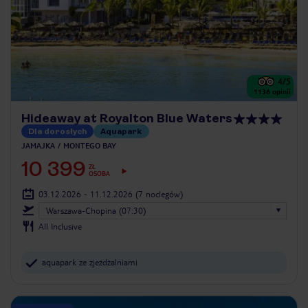
4
/5
1136
opinii
Hideaway at Royalton Blue Waters
Dla dorosłych
Aquapark
JAMAJKA
MONTEGO BAY
10 399
ZŁ
OSOBA
03.12.2026 - 11.12.2026
(7 noclegów)
Warszawa-Chopina (07:30)
All Inclusive
aquapark ze zjeżdżalniami