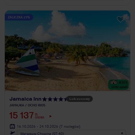
ZALICZKA 25%
4.9
/5
2240
opinii
Jamaica Inn
Luksusowy
JAMAJKA
OCHO RIOS
15 137
ZŁ
OSOBA
16.10.2026 - 24.10.2026
(7 noclegów)
Warszawa-Chopina (07:40)