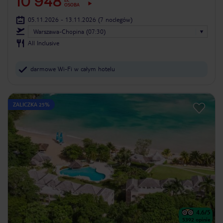
10 948
OSOBA
05.11.2026 - 13.11.2026
(7 noclegów)
Warszawa-Chopina (07:30)
All Inclusive
darmowe Wi-Fi w całym hotelu
ZALICZKA 25%
4.6
/5
5392
opinie