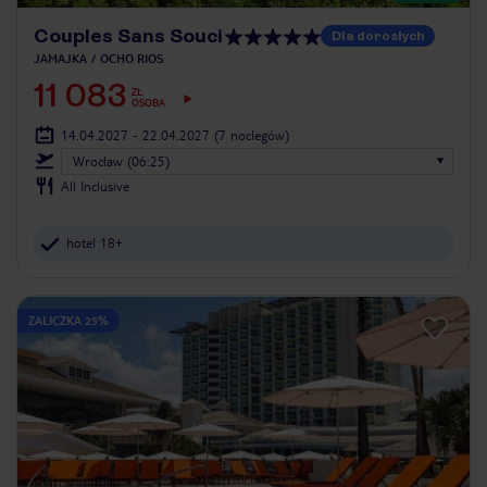
Couples Sans Souci
Dla dorosłych
JAMAJKA
OCHO RIOS
11 083
ZŁ
OSOBA
14.04.2027 - 22.04.2027
(7 noclegów)
Wrocław (06:25)
All Inclusive
hotel 18+
ZALICZKA 25%