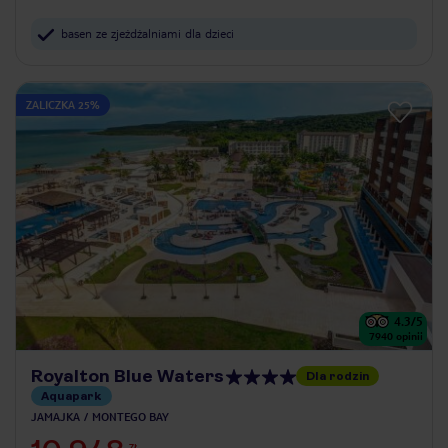
basen ze zjeżdżalniami dla dzieci
ZALICZKA 25%
4.3
/5
7940
opinii
Royalton Blue Waters
Dla rodzin
Aquapark
JAMAJKA
MONTEGO BAY
ZŁ