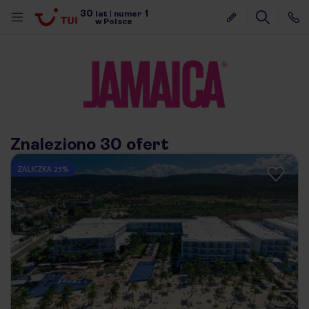
30
1
lat
|
numer
w Polsce
Znaleziono 30 ofert
ZALICZKA 25%
nute