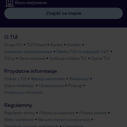
Biura stacjonarne
Znajdź na mapie
O TUI
Grupa TUI
TUI Poland
Kariera
Kontakt
Gwarancja ubezpieczeniowa
Opieka TUI na wakacjach 24/7
TUI.cz
Dane osobowe
Aplikacja mobilna TUI
Opinie TUI
Przydatne informacje
Podróż z TUI
Wakacje samolotem
Reklamacje
Status reklamacji
Ubezpieczenia
Parkingi
Hotele przy lotniskach
Regulaminy
Regulamin strony
Polityka prywatności
Polityka cookies
Bilety czarterowe
Warunki imprez turystycznych
Standardy ochrony małoletnich
Compliance