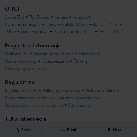
O TUI
Grupa TUI
TUI Poland
Kariera
Kontakt
Gwarancja ubezpieczeniowa
Opieka TUI na wakacjach 24/7
TUI.cz
Dane osobowe
Aplikacja mobilna TUI
Opinie TUI
Przydatne informacje
Podróż z TUI
Wakacje samolotem
Reklamacje
Status reklamacji
Ubezpieczenia
Parkingi
Hotele przy lotniskach
Regulaminy
Regulamin strony
Polityka prywatności
Polityka cookies
Bilety czarterowe
Warunki imprez turystycznych
Standardy ochrony małoletnich
Compliance
TUI w Internecie
Sortuj
Filtruj
Mapa