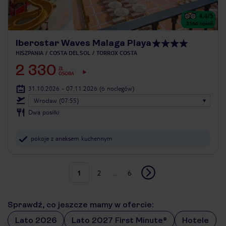
4.4
/5
3566
opinii
Iberostar Waves Malaga Playa
HISZPANIA
COSTA DEL SOL
TORROX COSTA
2 330
ZŁ
OSOBA
31.10.2026 - 07.11.2026
(6 noclegów)
Wrocław (07:55)
Dwa posiłki
pokoje z aneksem kuchennym
1
2
...
6
Sprawdź, co jeszcze mamy w ofercie:
Lato 2026
Lato 2027 First Minute®
Hotele