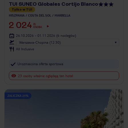
TUI SUNEO Globales Cortijo Blanco
Tylko w TUI
HISZPANIA
COSTA DEL SOL
MARBELLA
2 024
ZŁ
OSOBA
26.10.2026 - 01.11.2026
(6 noclegów)
Warszawa-Chopina (12:30)
All Inclusive
Urozmaicona oferta sportowa
23 osoby właśnie oglądają ten hotel
ZALICZKA 25%