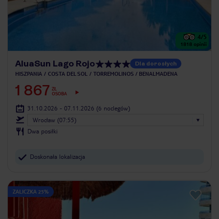
4
/5
1818
opinii
AluaSun Lago Rojo
Dla dorosłych
HISZPANIA
COSTA DEL SOL
TORREMOLINOS / BENALMADENA
1 867
ZŁ
OSOBA
31.10.2026 - 07.11.2026
(6 noclegów)
Wrocław (07:55)
Dwa posiłki
Doskonała lokalizacja
ZALICZKA 25%