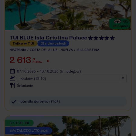
4
/5
443
opinie
TUI BLUE Isla Cristina Palace
Tylko w TUI
Dla dorosłych
HISZPANIA
COSTA DE LA LUZ - HUELVA
ISLA CRISTINA
2 613
ZŁ
OSOBA
07.10.2026 - 13.10.2026
(6 noclegów)
Kraków (12:10)
Śniadanie
hotel dla dorosłych (16+)
BESTSELLER
25% ZALICZKI LATO 2026