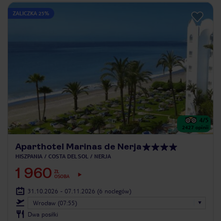
ZALICZKA 25%
4
/5
2427
opinii
Aparthotel Marinas de Nerja
HISZPANIA
COSTA DEL SOL
NERJA
1 960
ZŁ
OSOBA
31.10.2026 - 07.11.2026
(6 noclegów)
Wrocław (07:55)
Dwa posiłki