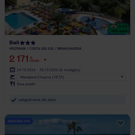
3.7
/5
4696
opinii
Bali
HISZPANIA
COSTA DEL SOL
BENALMADENA
2 171
ZŁ
OSOBA
24.10.2026 - 30.10.2026
(6 noclegów)
Warszawa-Chopina (18:35)
Dwa posiłki
udogodnienia dla dzieci
ZALICZKA 25%