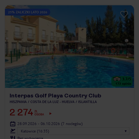
25% ZALICZKI LATO 2026
3.7
/5
173
opinie
Interpas Golf Playa Country Club
HISZPANIA
COSTA DE LA LUZ - HUELVA
ISLANTILLA
2 274
ZŁ
OSOBA
28.09.2026 - 06.10.2026
(7 noclegów)
Katowice (16:35)
Bez wyżywienia