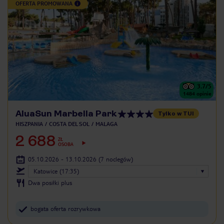
OFERTA PROMOWANA
3.7
/5
1484
opinie
AluaSun Marbella Park
Tylko w TUI
HISZPANIA
COSTA DEL SOL
MALAGA
2 688
ZŁ
OSOBA
05.10.2026 - 13.10.2026
(7 noclegów)
Katowice (17:35)
Dwa posiłki plus
bogata oferta rozrywkowa