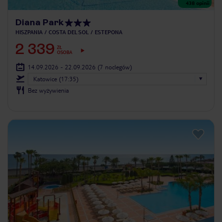
438
opinii
Diana Park
HISZPANIA
COSTA DEL SOL
ESTEPONA
2 339
ZŁ
OSOBA
14.09.2026 - 22.09.2026
(7 noclegów)
Katowice (17:35)
Bez wyżywienia