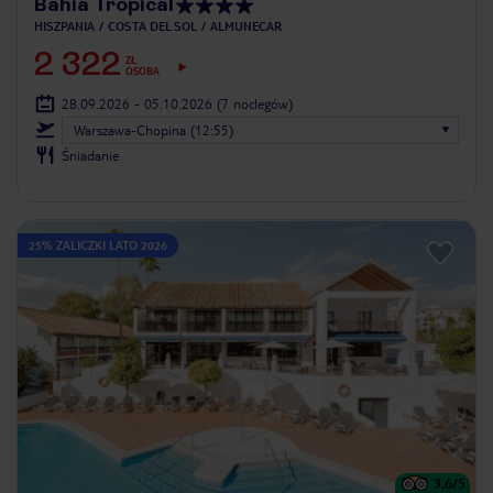
Bahia Tropical
HISZPANIA
COSTA DEL SOL
ALMUNECAR
2 322
ZŁ
OSOBA
28.09.2026 - 05.10.2026
(7 noclegów)
Warszawa-Chopina (12:55)
Śniadanie
25% ZALICZKI LATO 2026
3.6
/5