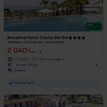
4.3
/5
1837
opinii
Benalma Hotel Costa del Sol
HISZPANIA
COSTA DEL SOL
BENALMADENA
2 040
ZŁ
OSOBA
31.10.2026 - 07.11.2026
(6 noclegów)
Wrocław (07:55)
Śniadanie
darmowe Wi-Fi