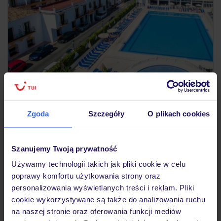
3.9
/5
1231
opinii
Zgoda
Szczegóły
O plikach cookies
Globales Pueblo Andaluz
HISZPANIA
COSTA DEL SOL
MARBELLA
2 069
ZŁ
Szanujemy Twoją prywatność
OSOBA
19.10.2026 - 25.10.2026
(6 noclegów)
Używamy technologii takich jak pliki cookie w celu
Wrocław (05:50)
poprawy komfortu użytkowania strony oraz
All Inclusive
personalizowania wyświetlanych treści i reklam. Pliki
cookie wykorzystywane są także do analizowania ruchu
na naszej stronie oraz oferowania funkcji mediów
klimatyczne, hiszpańskie wnętrza