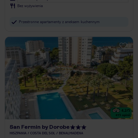
Bez wyżywienia
Przestronne apartamenty z aneksem kuchennym
4.2
/5
415
opinii
San Fermin by Dorobe
HISZPANIA
COSTA DEL SOL
BENALMADENA