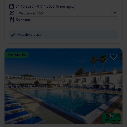
31.10.2026 - 07.11.2026
(6 noclegów)
Wrocław (07:55)
Śniadanie
Niedaleko plaży
BESTSELLER
4
/5
4057
opinii