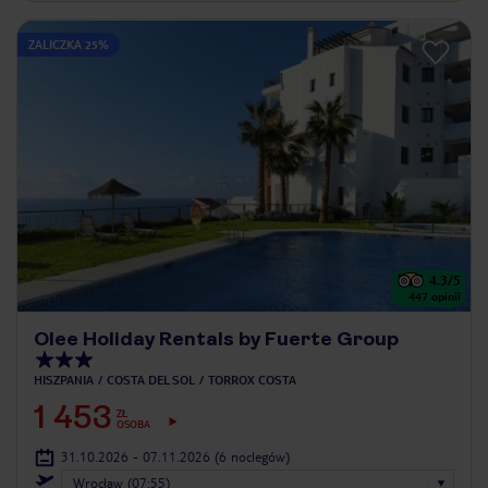
ZALICZKA 25%
4.3
/5
447
opinii
Olee Holiday Rentals by Fuerte Group
HISZPANIA
COSTA DEL SOL
TORROX COSTA
1 453
ZŁ
OSOBA
31.10.2026 - 07.11.2026
(6 noclegów)
Wrocław (07:55)