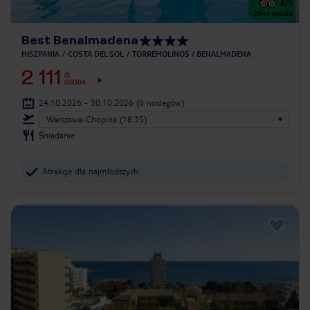
4
/5
2944
opinie
Best Benalmadena
HISZPANIA
COSTA DEL SOL
TORREMOLINOS / BENALMADENA
2 111
ZŁ
OSOBA
24.10.2026 - 30.10.2026
(6 noclegów)
Warszawa-Chopina (18:35)
Śniadanie
Atrakcje dla najmłodszych