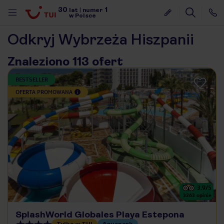
30
1
lat
|
numer
w Polsce
Odkryj Wybrzeża Hiszpanii
Znaleziono 113 ofert
BESTSELLER
OFERTA PROMOWANA
3.9
/5
3263
opinie
nute
SplashWorld Globales Playa Estepona
Tylko w TUI
Aquapark