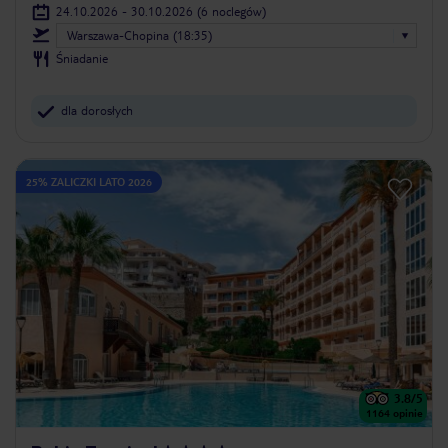
24.10.2026 - 30.10.2026
(6 noclegów)
Warszawa-Chopina (18:35)
Śniadanie
dla dorosłych
25% ZALICZKI LATO 2026
3.8
/5
1164
opinie