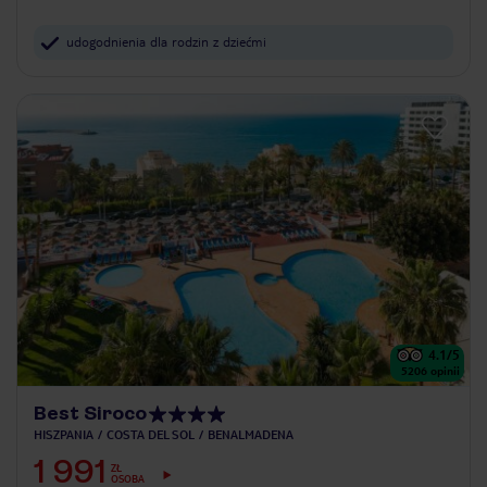
udogodnienia dla rodzin z dziećmi
4.1
/5
5206
opinii
Best Siroco
HISZPANIA
COSTA DEL SOL
BENALMADENA
1 991
ZŁ
OSOBA