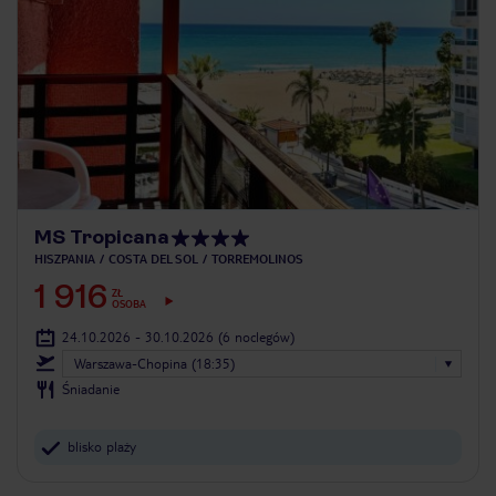
MS Tropicana
HISZPANIA
COSTA DEL SOL
TORREMOLINOS
1 916
ZŁ
OSOBA
24.10.2026 - 30.10.2026
(6 noclegów)
Warszawa-Chopina (18:35)
Śniadanie
blisko plaży