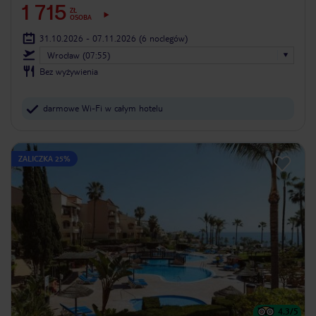
1 715
ZŁ
OSOBA
31.10.2026 - 07.11.2026
(6 noclegów)
Wrocław (07:55)
Bez wyżywienia
darmowe Wi-Fi w całym hotelu
ZALICZKA 25%
4.3
/5