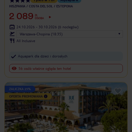
HISZPANIA
COSTA DEL SOL
ESTEPONA
2 089
ZŁ
OSOBA
24.10.2026 - 30.10.2026
(6 noclegów)
Warszawa-Chopina (18:35)
All Inclusive
Aquapark dla dzieci i dorosłych
56 osób właśnie ogląda ten hotel
ZALICZKA 25%
OFERTA PROMOWANA