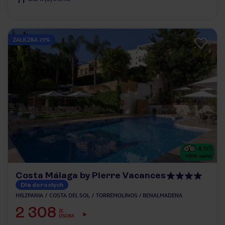
ZALICZKA 25%
4.1
/5
1006
opinii
Costa Málaga by Pierre Vacances
Dla dorosłych
HISZPANIA
COSTA DEL SOL
TORREMOLINOS / BENALMADENA
2 308
ZŁ
OSOBA