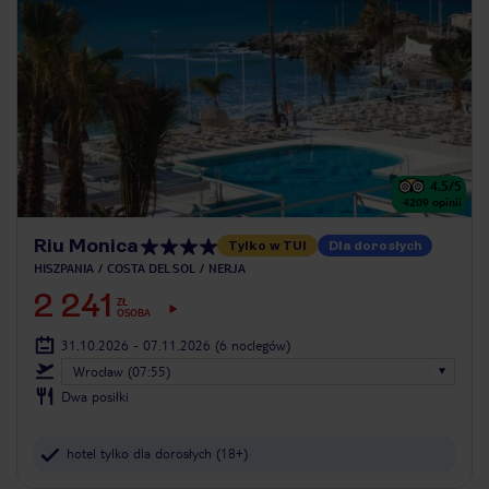
4.5
/5
4209
opinii
Riu Monica
Tylko w TUI
Dla dorosłych
HISZPANIA
COSTA DEL SOL
NERJA
2 241
ZŁ
OSOBA
31.10.2026 - 07.11.2026
(6 noclegów)
Wrocław (07:55)
Dwa posiłki
hotel tylko dla dorosłych (18+)