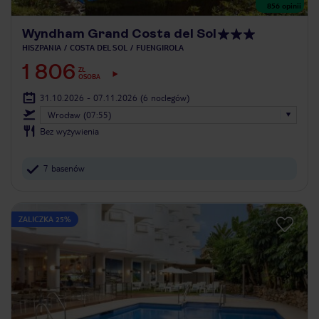
856
opinii
Wyndham Grand Costa del Sol
HISZPANIA
COSTA DEL SOL
FUENGIROLA
1 806
ZŁ
OSOBA
31.10.2026 - 07.11.2026
(6 noclegów)
Wrocław (07:55)
Bez wyżywienia
7 basenów
ZALICZKA 25%