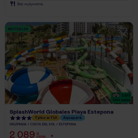
Bez wyżywienia
BESTSELLER
3.9
/5
3263
opinie
SplashWorld Globales Playa Estepona
Tylko w TUI
Aquapark
HISZPANIA
COSTA DEL SOL
ESTEPONA
2 089
ZŁ
OSOBA