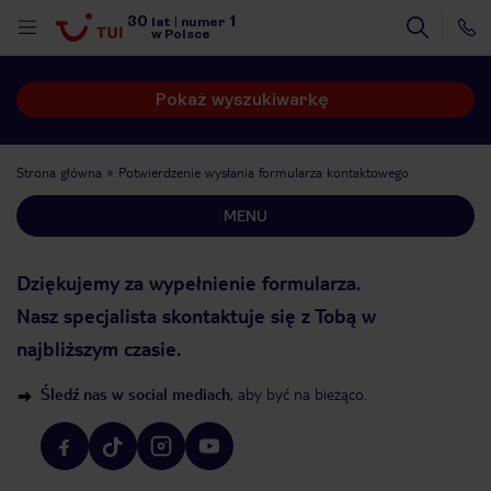
30
1
lat
|
numer
w Polsce
Pokaż wyszukiwarkę
Strona główna
Potwierdzenie wysłania formularza kontaktowego
MENU
Dziękujemy za wypełnienie formularza.
Nasz specjalista skontaktuje się z Tobą w
najbliższym czasie.
Śledź nas w social mediach
, aby być na bieżąco.
nute