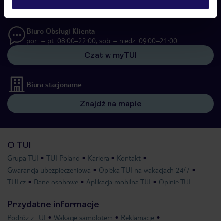
22 255 04 02
Biuro Obsługi Klienta
pon. – pt. 08:00–22:00, sob. – niedz. 09:00–21:00
Czat w myTUI
Biura stacjonarne
Znajdź na mapie
O TUI
Grupa TUI
TUI Poland
Kariera
Kontakt
Gwarancja ubezpieczeniowa
Opieka TUI na wakacjach 24/7
TUI.cz
Dane osobowe
Aplikacja mobilna TUI
Opinie TUI
Przydatne informacje
Podróż z TUI
Wakacje samolotem
Reklamacje