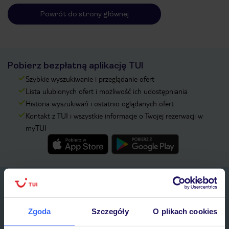
Powrót do strony głównej
Pobierz bezpłatną aplikację TUI
Szybkie wyszukiwanie i przeglądanie ofert
Lista ulubionych ofert i możliwość ich udostępniania
Historia wyszukiwań i ostatnio oglądanych ofert
Kontakt z TUI i wszystkie informacje o Twojej rezerwacji w
myTUI
Zapisz się do newslettera
IMIĘ*
Zgoda
Szczegóły
O plikach cookies