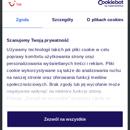
myTUI
Zgoda
Szczegóły
O plikach cookies
Zapisz się do newslettera
Szanujemy Twoją prywatność
IMIĘ*
Używamy technologii takich jak pliki cookie w celu
poprawy komfortu użytkowania strony oraz
E-MAIL*
personalizowania wyświetlanych treści i reklam. Pliki
cookie wykorzystywane są także do analizowania ruchu
na naszej stronie oraz oferowania funkcji mediów
Wyrażam zgodę na przetwarzanie danych osobowych przez TUI
społecznościowych. Brak zgody lub jej wycofanie może
Poland Sp. z o.o. i TUI Poland Dystrybucja Sp. z o.o. w celach
marketingowych, w zakresie oraz celu wskazanym w
„Informacji o
negatywnie wpłynąć na niektóre funkcje strony.
przetwarzaniu danych osobowych”
, poprzez elektroniczną formę
Klikając „Zezwól na wszystkie” wyrażasz zgodę na
komunikacji (e-mail), także z użyciem tzw. automatycznych
umieszczenie wszystkich plików cookie. Możesz jednak
systemów wywołujących.
personalizować swój wybór wchodząc w zakładkę
Zapisz się
„Szczegóły”
Zezwól na wszystkie
Szczegółowe informacje o plikach cookie znajdziesz