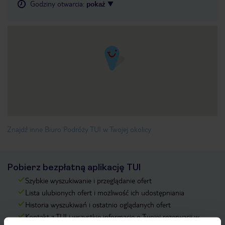
Godziny otwarcia
:
pokaż
Znajdź inne Biuro Podróży TUI w Twojej okolicy
Pobierz bezpłatną aplikację TUI
Szybkie wyszukiwanie i przeglądanie ofert
Lista ulubionych ofert i możliwość ich udostępniania
Historia wyszukiwań i ostatnio oglądanych ofert
Kontakt z TUI i wszystkie informacje o Twojej rezerwacji w