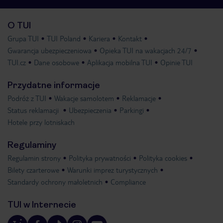
O TUI
Grupa TUI
TUI Poland
Kariera
Kontakt
Gwarancja ubezpieczeniowa
Opieka TUI na wakacjach 24/7
TUI.cz
Dane osobowe
Aplikacja mobilna TUI
Opinie TUI
Przydatne informacje
Podróż z TUI
Wakacje samolotem
Reklamacje
Status reklamacji
Ubezpieczenia
Parkingi
Hotele przy lotniskach
Regulaminy
Regulamin strony
Polityka prywatności
Polityka cookies
Bilety czarterowe
Warunki imprez turystycznych
Standardy ochrony małoletnich
Compliance
TUI w Internecie