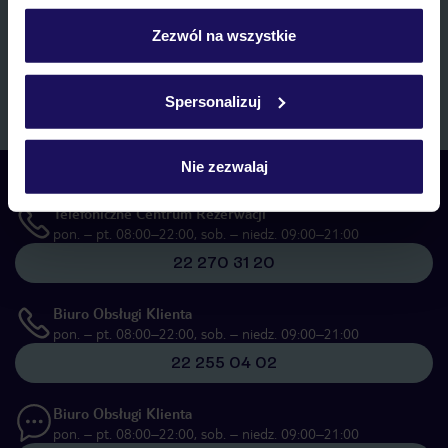
personalizować swój wybór wchodząc w zakładkę
marketingowych, w zakresie oraz celu wskazanym w
„Informacji o
przetwarzaniu danych osobowych”
, poprzez elektroniczną formę
„Szczegóły”
Zezwól na wszystkie
komunikacji (e-mail), także z użyciem tzw. automatycznych
Szczegółowe informacje o plikach cookie znajdziesz
systemów wywołujących.
w
polityce plików cookies
oraz
polityce prywatności
.
Zapisz się
Spersonalizuj
Nie zezwalaj
Skontaktuj się z nami
Telefoniczne Centrum Rezerwacji
pon. – pt. 08:00–22:00, sob. – niedz. 09:00–21:00
22 270 31 20
Biuro Obsługi Klienta
pon. – pt. 08:00–22:00, sob. – niedz. 09:00–21:00
22 255 04 02
Biuro Obsługi Klienta
pon. – pt. 08:00–22:00, sob. – niedz. 09:00–21:00