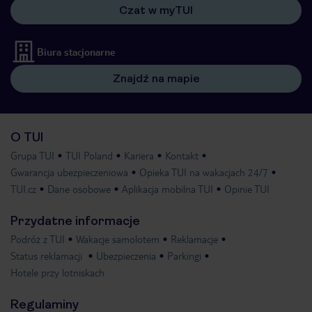
Czat w myTUI
Biura stacjonarne
Znajdź na mapie
O TUI
Grupa TUI
TUI Poland
Kariera
Kontakt
Gwarancja ubezpieczeniowa
Opieka TUI na wakacjach 24/7
TUI.cz
Dane osobowe
Aplikacja mobilna TUI
Opinie TUI
Przydatne informacje
Podróż z TUI
Wakacje samolotem
Reklamacje
Status reklamacji
Ubezpieczenia
Parkingi
Hotele przy lotniskach
Regulaminy