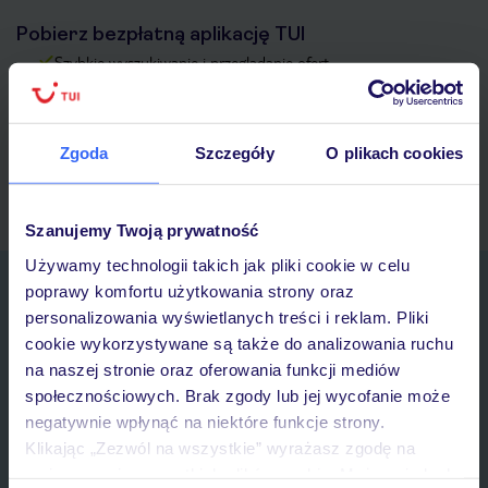
Pobierz bezpłatną aplikację TUI
Szybkie wyszukiwanie i przeglądanie ofert
Lista ulubionych ofert i możliwość ich udostępniania
Historia wyszukiwań i ostatnio oglądanych ofert
Kontakt z TUI i wszystkie informacje o Twojej rezerwacji w
Zgoda
Szczegóły
O plikach cookies
myTUI
Szanujemy Twoją prywatność
Używamy technologii takich jak pliki cookie w celu
Zapisz się do newslettera
poprawy komfortu użytkowania strony oraz
IMIĘ*
personalizowania wyświetlanych treści i reklam. Pliki
cookie wykorzystywane są także do analizowania ruchu
na naszej stronie oraz oferowania funkcji mediów
E-MAIL*
społecznościowych. Brak zgody lub jej wycofanie może
negatywnie wpłynąć na niektóre funkcje strony.
Klikając „Zezwól na wszystkie” wyrażasz zgodę na
Wyrażam zgodę na przetwarzanie danych osobowych przez TUI
umieszczenie wszystkich plików cookie. Możesz jednak
Poland Sp. z o.o. i TUI Poland Dystrybucja Sp. z o.o. w celach