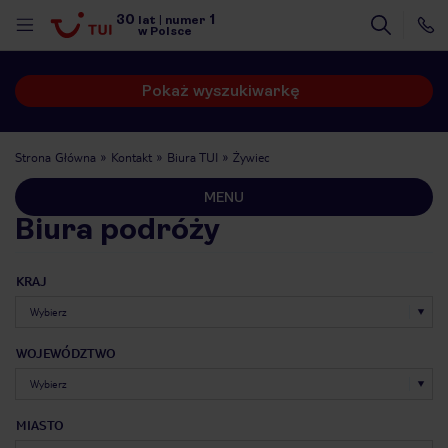
30
1
lat
|
numer
w Polsce
Pokaż wyszukiwarkę
Strona Główna
Kontakt
Biura TUI
Żywiec
MENU
Biura podróży
KRAJ
WOJEWÓDZTWO
nute
MIASTO