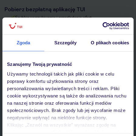
Pobierz bezpłatną aplikację TUI
Szybkie wyszukiwanie i przeglądanie ofert
Lista ulubionych ofert i możliwość ich udostępniania
Historia wyszukiwań i ostatnio oglądanych ofert
Kontakt z TUI i wszystkie informacje o Twojej rezerwacji w
Zgoda
Szczegóły
O plikach cookies
myTUI
Szanujemy Twoją prywatność
Używamy technologii takich jak pliki cookie w celu
Zapisz się do newslettera
poprawy komfortu użytkowania strony oraz
IMIĘ*
personalizowania wyświetlanych treści i reklam. Pliki
cookie wykorzystywane są także do analizowania ruchu
na naszej stronie oraz oferowania funkcji mediów
E-MAIL*
społecznościowych. Brak zgody lub jej wycofanie może
negatywnie wpłynąć na niektóre funkcje strony.
Klikając „Zezwól na wszystkie” wyrażasz zgodę na
Wyrażam zgodę na przetwarzanie danych osobowych przez TUI
umieszczenie wszystkich plików cookie. Możesz jednak
Poland Sp. z o.o. i TUI Poland Dystrybucja Sp. z o.o. w celach