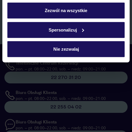
personalizować swój wybór wchodząc w zakładkę
marketingowych, w zakresie oraz celu wskazanym w
„Informacji o
przetwarzaniu danych osobowych”
, poprzez elektroniczną formę
„Szczegóły”
Zezwól na wszystkie
komunikacji (e-mail), także z użyciem tzw. automatycznych
Szczegółowe informacje o plikach cookie znajdziesz
systemów wywołujących.
w
polityce plików cookies
oraz
polityce prywatności
.
Zapisz się
Spersonalizuj
Nie zezwalaj
Skontaktuj się z nami
Telefoniczne Centrum Rezerwacji
pon. – pt. 08:00–22:00, sob. – niedz. 09:00–21:00
22 270 31 20
Biuro Obsługi Klienta
pon. – pt. 08:00–22:00, sob. – niedz. 09:00–21:00
22 255 04 02
Biuro Obsługi Klienta
pon. – pt. 08:00–22:00, sob. – niedz. 09:00–21:00