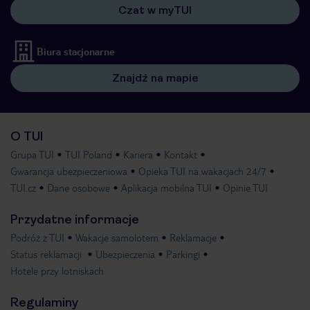
Czat w myTUI
Biura stacjonarne
Znajdź na mapie
O TUI
Grupa TUI
TUI Poland
Kariera
Kontakt
Gwarancja ubezpieczeniowa
Opieka TUI na wakacjach 24/7
TUI.cz
Dane osobowe
Aplikacja mobilna TUI
Opinie TUI
Przydatne informacje
Podróż z TUI
Wakacje samolotem
Reklamacje
Status reklamacji
Ubezpieczenia
Parkingi
Hotele przy lotniskach
Regulaminy