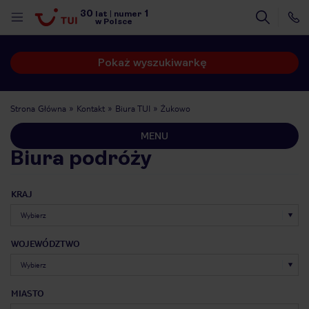
30
1
lat
|
numer
w Polsce
Pokaż wyszukiwarkę
Strona Główna
Kontakt
Biura TUI
Żukowo
MENU
Biura podróży
KRAJ
WOJEWÓDZTWO
nute
MIASTO