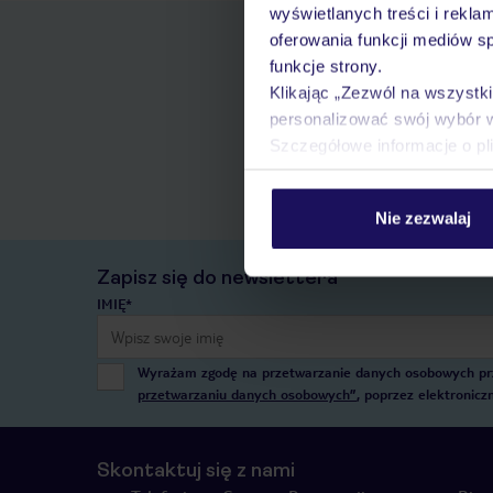
wyświetlanych treści i rekla
oferowania funkcji mediów s
funkcje strony.
Klikając „Zezwól na wszystk
personalizować swój wybór 
Szczegółowe informacje o pl
Nie zezwalaj
Zapisz się do newslettera
IMIĘ*
Wyrażam zgodę na przetwarzanie danych osobowych przez
przetwarzaniu danych osobowych”
, poprzez elektronic
Skontaktuj się z nami