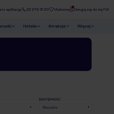
erz aplikację
22 270 31 20
Ulubione
Zaloguj się do myTUI
erunki
Hotele
Atrakcje
Więcej
DOSTĘPNOŚĆ