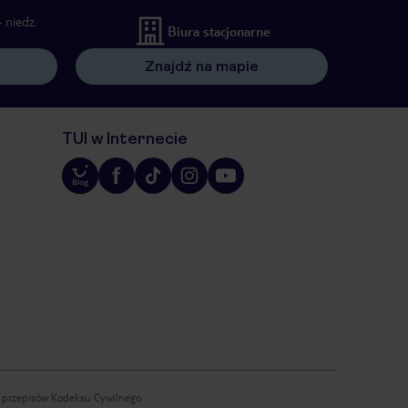
 niedz.
Biura stacjonarne
Znajdź na mapie
TUI w Internecie
iu przepisów Kodeksu Cywilnego.