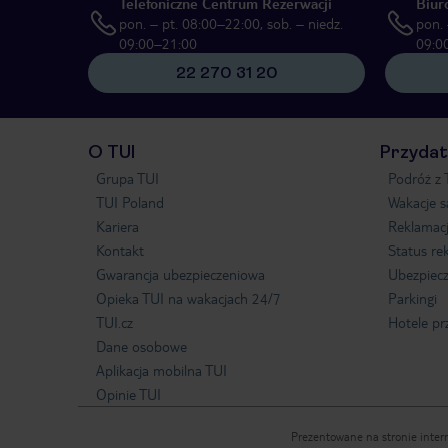
Telefoniczne Centrum Rezerwacji
Biur
pon. – pt. 08:00–22:00, sob. – niedz.
pon. 
09:00–21:00
09:0
22 270 31 20
O TUI
Przydat
Grupa TUI
Podróż z 
TUI Poland
Wakacje 
Kariera
Reklamac
Kontakt
Status re
Gwarancja ubezpieczeniowa
Ubezpiecz
Opieka TUI na wakacjach 24/7
Parkingi
TUI.cz
Hotele pr
Dane osobowe
Aplikacja mobilna TUI
Opinie TUI
Prezentowane na stronie intern