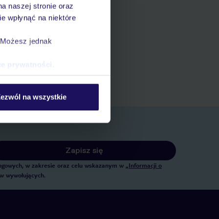
na naszej stronie oraz
e wpłynąć na niektóre
. Możesz jednak
pniania
ert
ce prywatności
.
 rezerwacji w myTUI
ezwól na wszystkie
Zapisz się
tingowych, w zakresie oraz celu wskazanym w
„Informacji o
ów wywołujących.