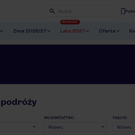
Pobi
Wpisz frazę, której szukasz
NOWOŚĆ
Zima 2026/27
Lato 2027
Oferta
Ki
 podróży
WOJEWÓDZTWO
MIASTO