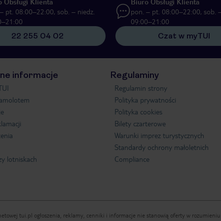
o Obsługi Klienta
Biuro Obsługi Klienta
– pt. 08:00–22:00, sob. – niedz.
pon. – pt. 08:00–22:00, sob. –
0–21:00
09:00–21:00
22 255 04 02
Czat w myTUI
ne informacje
Regulaminy
TUI
Regulamin strony
samolotem
Polityka prywatności
je
Polityka cookies
klamacji
Bilety czarterowe
enia
Warunki imprez turystycznych
Standardy ochrony małoletnich
zy lotniskach
Compliance
etowej tui.pl ogłoszenia, reklamy, cenniki i informacje nie stanowią oferty w rozumien