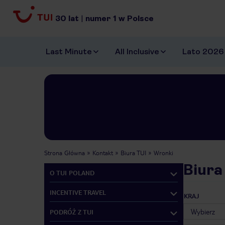
30
lat
|
numer
1
w Polsce
Last Minute
All Inclusive
Lato 2026
Strona Główna
Kontakt
Biura TUI
Wronki
Biura
O TUI POLAND
INCENTIVE TRAVEL
KRAJ
PODRÓŻ Z TUI