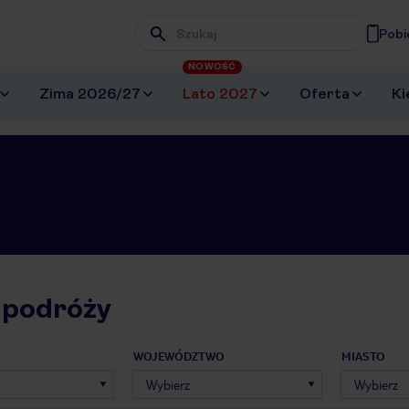
Pobi
Wpisz frazę, której szukasz
NOWOŚĆ
Zima 2026/27
Lato 2027
Oferta
Ki
 podróży
WOJEWÓDZTWO
MIASTO