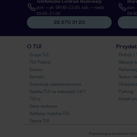
Telefoniczne Centrum Rezerwacji
Biur
pon. – pt. 08:00–22:00, sob. – niedz.
pon. 
09:00–21:00
09:0
22 270 31 20
O TUI
Przydat
Grupa TUI
Podróż z 
TUI Poland
Wakacje 
Kariera
Reklamac
Kontakt
Status re
Gwarancja ubezpieczeniowa
Ubezpiecz
Opieka TUI na wakacjach 24/7
Parkingi
TUI.cz
Hotele pr
Dane osobowe
Aplikacja mobilna TUI
Opinie TUI
Prezentowane na stronie intern