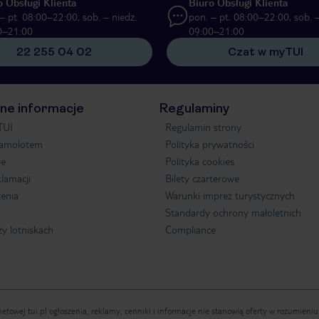
o Obsługi Klienta
Biuro Obsługi Klienta
– pt. 08:00–22:00, sob. – niedz.
pon. – pt. 08:00–22:00, sob. –
0–21:00
09:00–21:00
22 255 04 02
Czat w myTUI
ne informacje
Regulaminy
TUI
Regulamin strony
samolotem
Polityka prywatności
je
Polityka cookies
klamacji
Bilety czarterowe
enia
Warunki imprez turystycznych
Standardy ochrony małoletnich
zy lotniskach
Compliance
etowej tui.pl ogłoszenia, reklamy, cenniki i informacje nie stanowią oferty w rozumien