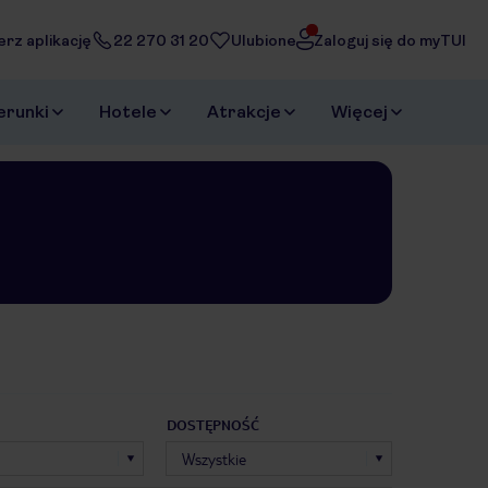
erz aplikację
22 270 31 20
Ulubione
Zaloguj się do myTUI
erunki
Hotele
Atrakcje
Więcej
DOSTĘPNOŚĆ