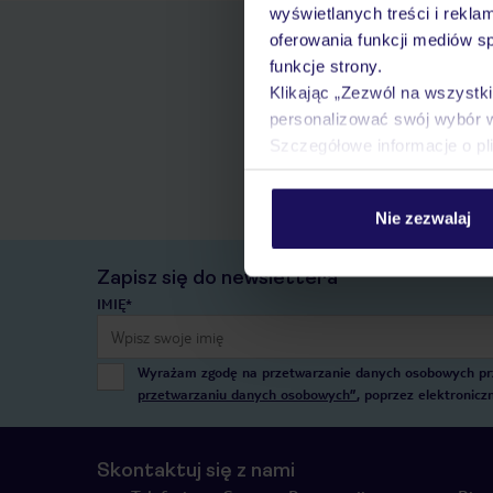
wyświetlanych treści i rekla
oferowania funkcji mediów s
funkcje strony.
Klikając „Zezwól na wszystk
personalizować swój wybór 
Szczegółowe informacje o pl
Nie zezwalaj
Zapisz się do newslettera
IMIĘ*
Wyrażam zgodę na przetwarzanie danych osobowych przez
przetwarzaniu danych osobowych”
, poprzez elektronic
Skontaktuj się z nami