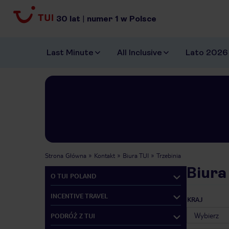
30
lat
|
numer
1
w Polsce
Last Minute
All Inclusive
Lato 2026
Strona Główna
Kontakt
Biura TUI
Trzebinia
Biura
O TUI POLAND
INCENTIVE TRAVEL
KRAJ
PODRÓŻ Z TUI