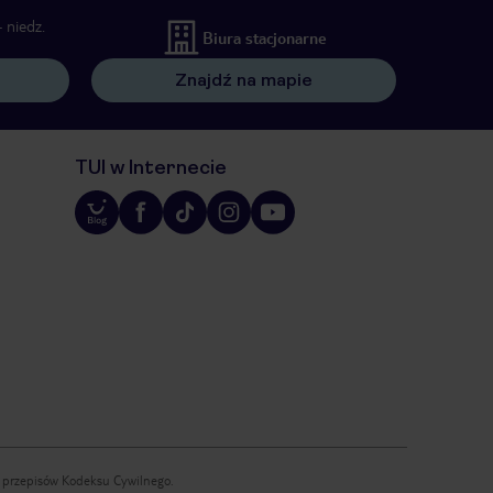
 niedz.
Biura stacjonarne
Znajdź na mapie
TUI w Internecie
iu przepisów Kodeksu Cywilnego.