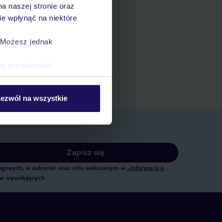
na naszej stronie oraz
e wpłynąć na niektóre
. Możesz jednak
pniania
ert
ce prywatności
.
 rezerwacji w myTUI
ezwól na wszystkie
Zapisz się
tingowych, w zakresie oraz celu wskazanym w
„Informacji o
ów wywołujących.