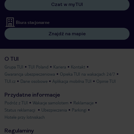
Czat w myTUI
Biura stacjonarne
Znajdź na mapie
O TUI
Grupa TUI
TUI Poland
Kariera
Kontakt
Gwarancja ubezpieczeniowa
Opieka TUI na wakacjach 24/7
TUI.cz
Dane osobowe
Aplikacja mobilna TUI
Opinie TUI
Przydatne informacje
Podróż z TUI
Wakacje samolotem
Reklamacje
Status reklamacji
Ubezpieczenia
Parkingi
Hotele przy lotniskach
Regulaminy