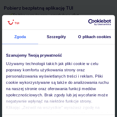
Pobierz bezpłatną aplikację TUI
Szybkie wyszukiwanie i przeglądanie ofert
Lista ulubionych ofert i możliwość ich udostępniania
Historia wyszukiwań i ostatnio oglądanych ofert
Kontakt z TUI i wszystkie informacje o Twojej rezerwacji w
Zgoda
Szczegóły
O plikach cookies
myTUI
Szanujemy Twoją prywatność
Używamy technologii takich jak pliki cookie w celu
Zapisz się do newslettera
poprawy komfortu użytkowania strony oraz
IMIĘ*
personalizowania wyświetlanych treści i reklam. Pliki
cookie wykorzystywane są także do analizowania ruchu
na naszej stronie oraz oferowania funkcji mediów
E-MAIL*
społecznościowych. Brak zgody lub jej wycofanie może
negatywnie wpłynąć na niektóre funkcje strony.
Klikając „Zezwól na wszystkie” wyrażasz zgodę na
Wyrażam zgodę na przetwarzanie danych osobowych przez TUI
umieszczenie wszystkich plików cookie. Możesz jednak
Poland Sp. z o.o. i TUI Poland Dystrybucja Sp. z o.o. w celach