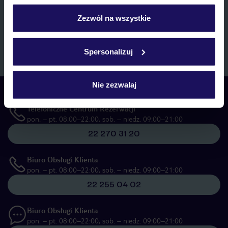
personalizować swój wybór wchodząc w zakładkę
marketingowych, w zakresie oraz celu wskazanym w
„Informacji o
przetwarzaniu danych osobowych”
, poprzez elektroniczną formę
„Szczegóły”
Zezwól na wszystkie
komunikacji (e-mail), także z użyciem tzw. automatycznych
Szczegółowe informacje o plikach cookie znajdziesz
systemów wywołujących.
w
polityce plików cookies
oraz
polityce prywatności
.
Zapisz się
Spersonalizuj
Nie zezwalaj
Skontaktuj się z nami
Telefoniczne Centrum Rezerwacji
pon. – pt. 08:00–22:00, sob. – niedz. 09:00–21:00
22 270 31 20
Biuro Obsługi Klienta
pon. – pt. 08:00–22:00, sob. – niedz. 09:00–21:00
22 255 04 02
Biuro Obsługi Klienta
pon. – pt. 08:00–22:00, sob. – niedz. 09:00–21:00