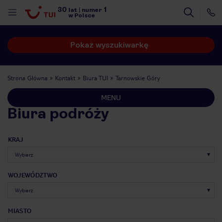
30
1
lat
|
numer
w Polsce
Pokaż wyszukiwarkę
Strona Główna
Kontakt
Biura TUI
Tarnowskie Góry
MENU
Biura podróży
KRAJ
WOJEWÓDZTWO
nute
MIASTO