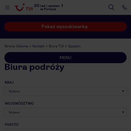
30
1
lat
|
numer
w Polsce
Pokaż wyszukiwarkę
Strona Główna
Kontakt
Biura TUI
Szczecin
MENU
Biura podróży
KRAJ
WOJEWÓDZTWO
nute
MIASTO