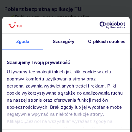
Pobierz bezpłatną aplikację TUI
Szybkie wyszukiwanie i przeglądanie ofert
Lista ulubionych ofert i możliwość ich udostępniania
Historia wyszukiwań i ostatnio oglądanych ofert
Kontakt z TUI i wszystkie informacje o Twojej rezerwacji w
Zgoda
Szczegóły
O plikach cookies
myTUI
Szanujemy Twoją prywatność
Używamy technologii takich jak pliki cookie w celu
Zapisz się do newslettera
poprawy komfortu użytkowania strony oraz
IMIĘ*
personalizowania wyświetlanych treści i reklam. Pliki
cookie wykorzystywane są także do analizowania ruchu
na naszej stronie oraz oferowania funkcji mediów
E-MAIL*
społecznościowych. Brak zgody lub jej wycofanie może
negatywnie wpłynąć na niektóre funkcje strony.
Klikając „Zezwól na wszystkie” wyrażasz zgodę na
Wyrażam zgodę na przetwarzanie danych osobowych przez TUI
umieszczenie wszystkich plików cookie. Możesz jednak
Poland Sp. z o.o. i TUI Poland Dystrybucja Sp. z o.o. w celach