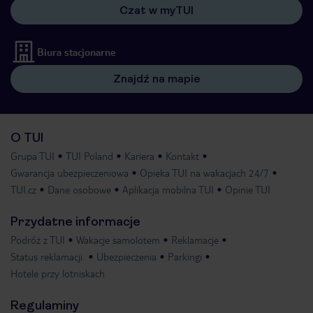
Czat w myTUI
Biura stacjonarne
Znajdź na mapie
O TUI
Grupa TUI
TUI Poland
Kariera
Kontakt
Gwarancja ubezpieczeniowa
Opieka TUI na wakacjach 24/7
TUI.cz
Dane osobowe
Aplikacja mobilna TUI
Opinie TUI
Przydatne informacje
Podróż z TUI
Wakacje samolotem
Reklamacje
Status reklamacji
Ubezpieczenia
Parkingi
Hotele przy lotniskach
Regulaminy