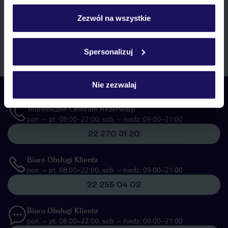
personalizować swój wybór wchodząc w zakładkę
marketingowych, w zakresie oraz celu wskazanym w
„Informacji o
przetwarzaniu danych osobowych”
, poprzez elektroniczną formę
„Szczegóły”
Zezwól na wszystkie
komunikacji (e-mail), także z użyciem tzw. automatycznych
Szczegółowe informacje o plikach cookie znajdziesz
systemów wywołujących.
w
polityce plików cookies
oraz
polityce prywatności
.
Zapisz się
Spersonalizuj
Nie zezwalaj
Skontaktuj się z nami
Telefoniczne Centrum Rezerwacji
pon. – pt. 08:00–22:00, sob. – niedz. 09:00–21:00
22 270 31 20
Biuro Obsługi Klienta
pon. – pt. 08:00–22:00, sob. – niedz. 09:00–21:00
22 255 04 02
Biuro Obsługi Klienta
pon. – pt. 08:00–22:00, sob. – niedz. 09:00–21:00